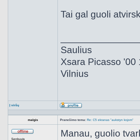
Tai gal guoli atvirs
______________
Saulius
Xsara Picasso '00 
Vilnius
Į viršų
Aprašymas
malgis
Pranešimo tema:
Re: C5 ekranas "aukstyn kojom"
Manau, guolio tvark
Atsijungęs
Senbuvis