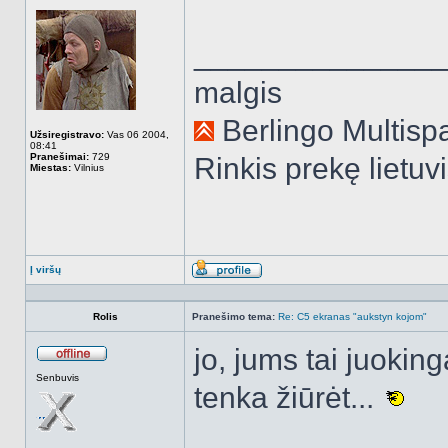
______________
malgis
Berlingo Multispa
Užsiregistravo:
Vas 06 2004,
08:41
Pranešimai:
729
Rinkis prekę lietuv
Miestas:
Vilnius
Į viršų
Aprašymas
Rolis
Pranešimo tema:
Re: C5 ekranas "aukstyn kojom"
jo, jums tai juokin
Atsijungęs
Senbuvis
tenka žiūrėt...