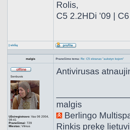
Rolis,
C5 2.2HDi '09 | C6
Į viršų
Aprašymas
malgis
Pranešimo tema:
Re: C5 ekranas "aukstyn kojom"
Antivirusas atnauj
Atsijungęs
Senbuvis
______________
malgis
Berlingo Multispa
Užsiregistravo:
Vas 06 2004,
08:41
Pranešimai:
729
Rinkis prekę lietuv
Miestas:
Vilnius