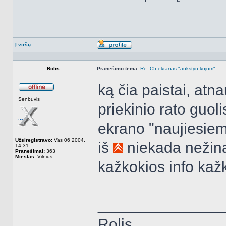
Į viršų
Aprašymas
Rolis
Pranešimo tema:
Re: C5 ekranas "aukstyn kojom"
ką čia paistai, atna
Atsijungęs
Senbuvis
priekinio rato guoli
ekrano "naujiesiem
Užsiregistravo:
Vas 06 2004,
iš
niekada nežina
14:31
Pranešimai:
363
Miestas:
Vilnius
kažkokios info kaž
______________
Rolis,