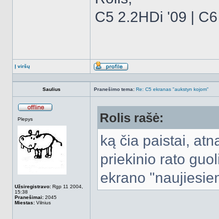
C5 2.2HDi '09 | C6
Į viršų
Aprašymas
Saulius
Pranešimo tema:
Re: C5 ekranas "aukstyn kojom"
Rolis rašė:
Atsijungęs
Plepys
ką čia paistai, atn
priekinio rato guol
ekrano "naujiesie
Užsiregistravo:
Rgp 11 2004,
15:38
Pranešimai:
2045
Miestas:
Vilnius