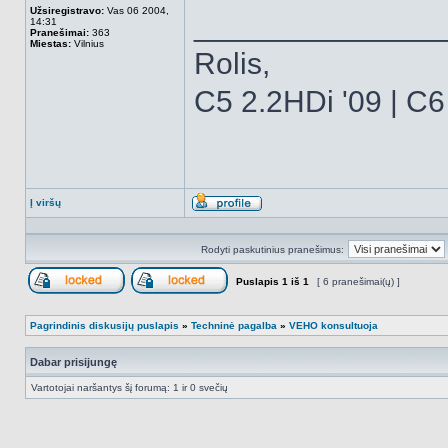
Užsiregistravo:
Vas 06 2004,
______________
14:31
Pranešimai:
363
Miestas:
Vilnius
Rolis,
C5 2.2HDi '09 | C6
Į viršų
Aprašymas
Rodyti paskutinius pranešimus:
Puslapis
1
iš
1
[ 6 pranešimai(ų) ]
Forumas užrakintas
Ši tema užrakinta, jūs negalite redaguoti praneš
Pagrindinis diskusijų puslapis
»
Techninė pagalba
»
VEHO konsultuoja
Dabar prisijungę
Vartotojai naršantys šį forumą: 1 ir 0 svečių