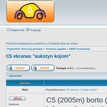
Registruotis
Prisijungti
Peržiūrėti neatsakytus pranešimus
|
Peržiūrėti aktyvias temas
Pagrindinis diskusijų puslapis
»
Techninė pagalba
»
VEHO konsultuoja
C5 ekranas "aukstyn kojom"
Puslapis
1
iš
1
[ 6 pranešimai(ų) ]
Forumas užrakintas
Ši tema užrakinta, jūs negalite redaguoti praneš
Spausdinti
Autorius
Rolis
Pranešimo tema:
C5 ekranas "aukstyn kojom"
C5 (2005m) borto (
Atsijungęs
Senbuvis