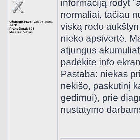
informaciją rodyt 
normaliai, tačiau 
Užsiregistravo:
Vas 06 2004,
viską rodo aukštyn 
14:31
Pranešimai:
363
Miestas:
Vilnius
nieko apsivertė. M
atjungus akumuliato
padėkite info ekrane
Pastaba: niekas pr
nekišo, paskutinį k
gedimui), prie dia
nustatymo darbams
______________