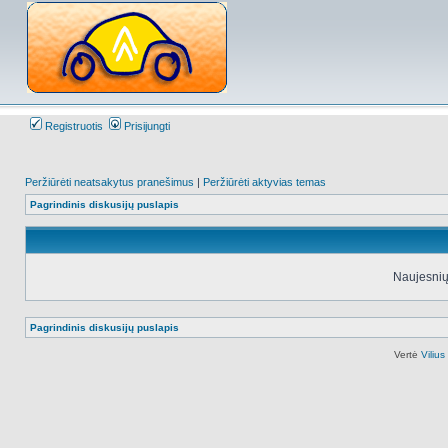
Registruotis
Prisijungti
Peržiūrėti neatsakytus pranešimus
|
Peržiūrėti aktyvias temas
Pagrindinis diskusijų puslapis
Naujesnių
Pagrindinis diskusijų puslapis
Vertė
Viliu