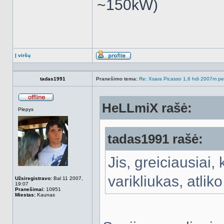
~150kW)
Į viršų
Aprašymas
tadas1991
Pranešimo tema:
Re: Xsara Picasso 1,6 hdi 2007m peči
HeLLmiX rašė:
Atsijungęs
Plepys
tadas1991 rašė:
Jis, greiciausiai,
varikliukas, atlik
Užsiregistravo:
Bal 11 2007,
19:07
Pranešimai:
10951
Miestas:
Kaunas