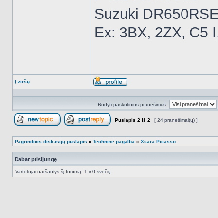
Suzuki DR650RSE
Ex: 3BX, 2ZX, C5 I
Į viršų
Aprašymas
Rodyti paskutinius pranešimus:
Puslapis
2
iš
2
[ 24 pranešimai(ų) ]
Naujos temos kūrimas
Atsakyti į temą
Pagrindinis diskusijų puslapis
»
Techninė pagalba
»
Xsara Picasso
Dabar prisijungę
Vartotojai naršantys šį forumą: 1 ir 0 svečių