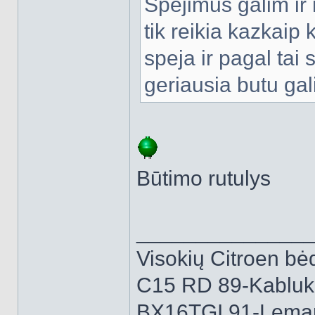
Spejimus galim ir 
tik reikia kazkaip 
speja ir pagal tai 
geriausia butu gal
Būtimo rutulys
______________
Visokių Citroen bėd
C15 RD 89-Kabluk
BX16TGI 91-Lemą