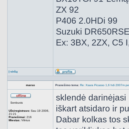
ZX 92
P406 2.0HDi 99
Suzuki DR650RSE
Ex: 3BX, 2ZX, C5 I
Į viršų
Aprašymas
marso
Pranešimo tema:
Re: Xsara Picasso 1,6 hdi 2007m peči
sklendė darinėjasi l
Atsijungęs
Senbuvis
iškart atsidaro ir p
Užsiregistravo:
Sau 19 2006,
21:21
Dabar kolkas tos sk
Pranešimai:
216
Miestas:
Vilnius