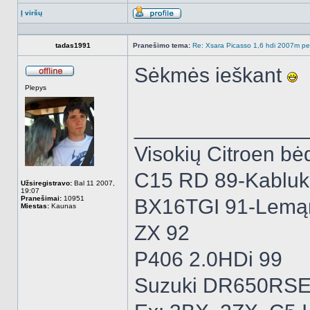
Į viršų
Aprašymas
tadas1991
Pranešimo tema:
Re: Xsara Picasso 1,6 hdi 2007m peči
Sėkmės ieškant
Atsijungęs
Plepys
______________
Visokių Citroen bėd
C15 RD 89-Kabluk
Užsiregistravo:
Bal 11 2007,
19:07
Pranešimai:
10951
BX16TGI 91-Lemą
Miestas:
Kaunas
ZX 92
P406 2.0HDi 99
Suzuki DR650RSE