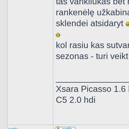
tas varikliukas bet 
rankenėlę užkabinau
sklendei atsidaryt
kol rasiu kas sutva
sezonas - turi veik
______________
Xsara Picasso 1.6 
C5 2.0 hdi
Į viršų