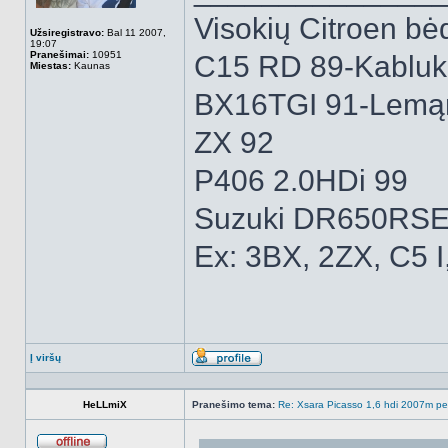
Visokių Citroen bėd
Užsiregistravo:
Bal 11 2007,
19:07
Pranešimai:
10951
C15 RD 89-Kabluk
Miestas:
Kaunas
BX16TGI 91-Lemą
ZX 92
P406 2.0HDi 99
Suzuki DR650RSE
Ex: 3BX, 2ZX, C5 I
Į viršų
Aprašymas
HeLLmiX
Pranešimo tema:
Re: Xsara Picasso 1,6 hdi 2007m peči