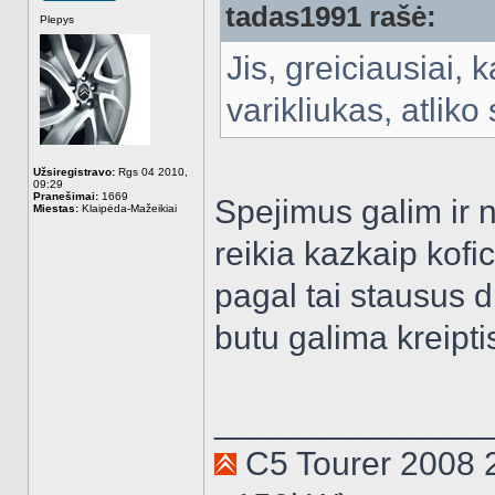
tadas1991 rašė:
Atsijungęs
Plepys
Jis, greiciausiai, 
varikliukas, atliko
Užsiregistravo:
Rgs 04 2010,
09:29
Pranešimai:
1669
Spejimus galim ir n
Miestas:
Klaipėda-Mažeikiai
reikia kazkaip kofic
pagal tai stausus d
butu galima kreipt
______________
C5 Tourer 2008 