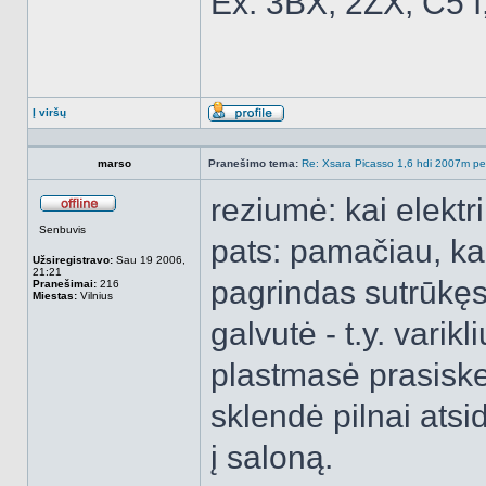
Ex: 3BX, 2ZX, C5 I
Į viršų
Aprašymas
marso
Pranešimo tema:
Re: Xsara Picasso 1,6 hdi 2007m peči
reziumė: kai elektr
Atsijungęs
Senbuvis
pats: pamačiau, k
Užsiregistravo:
Sau 19 2006,
21:21
pagrindas sutrūkęs -
Pranešimai:
216
Miestas:
Vilnius
galvutė - t.y. varik
plastmasė prasiskeč
sklendė pilnai atsi
į saloną.