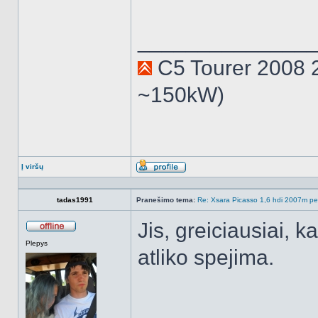
______________
C5 Tourer 2008 
~150kW)
Į viršų
Aprašymas
tadas1991
Pranešimo tema:
Re: Xsara Picasso 1,6 hdi 2007m peči
Jis, greiciausiai, k
Atsijungęs
Plepys
atliko spejima.
______________