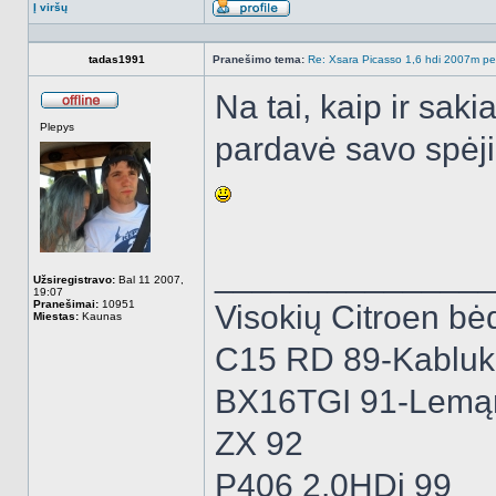
Į viršų
Aprašymas
tadas1991
Pranešimo tema:
Re: Xsara Picasso 1,6 hdi 2007m peči
Na tai, kaip ir sak
Atsijungęs
Plepys
pardavė savo spėji
______________
Užsiregistravo:
Bal 11 2007,
19:07
Pranešimai:
10951
Visokių Citroen bėd
Miestas:
Kaunas
C15 RD 89-Kabluk
BX16TGI 91-Lemą
ZX 92
P406 2.0HDi 99