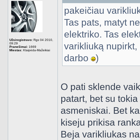
pakeičiau varikliu
Tas pats, matyt ne
elektriko. Tas elek
Užsiregistravo:
Rgs 04 2010,
varikliuką nupirkt
09:29
Pranešimai:
1669
Miestas:
Klaipėda-Mažeikiai
darbo
)
O pati sklende vai
patart, bet su tok
asmeniskai. Bet ka
kiseju prikisa rank
Beja varikliukas na