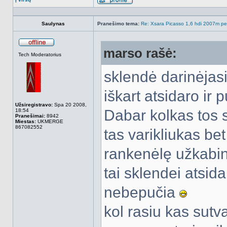
Aprašymas
Saulynas
Pranešimo tema:
Re: Xsara Picasso 1,6 hdi 2007m peči
marso rašė:
Atsijungęs
Tech Moderatorius
sklendė darinėjasi 
iškart atsidaro ir 
Užsiregistravo:
Spa 20 2008,
Dabar kolkas tos s
18:54
Pranešimai:
8942
Miestas:
UKMERGE
867082552
tas varikliukas bet
rankenėlę užkabina
tai sklendei atsid
nebepučia
kol rasiu kas sutv