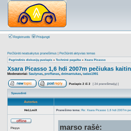
Registruotis
Prisijungti
Peržiūrėti neatsakytus pranešimus
|
Peržiūrėti aktyvias temas
Pagrindinis diskusijų puslapis
»
Techninė pagalba
»
Xsara Picasso
Xsara Picasso 1,6 hdi 2007m pečiukas kaitin
Moderatoriai:
Saulynas
,
proffanas
,
deimantukas
,
tadas1991
Puslapis
2
iš
2
[ 24 pranešimai(ų) ]
Naujos temos kūrimas
Atsakyti į temą
Spausdinti
Autorius
HeLLmiX
Pranešimo tema:
Re: Xsara Picasso 1,6 hdi 2007m peči
marso rašė:
Atsijungęs
Plepys