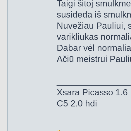
Taigi šitoj smulkm
susideda iš smul
Nuvežiau Pauliui, s
varikliukas normali
Dabar vėl normaliai
Ačiū meistrui Pauli
______________
Xsara Picasso 1.6 
C5 2.0 hdi