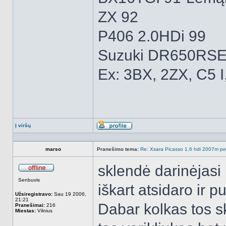
ZX 92
P406 2.0HDi 99
Suzuki DR650RSE
Ex: 3BX, 2ZX, C5 I
Į viršų
Aprašymas
marso
Pranešimo tema:
Re: Xsara Picasso 1,6 hdi 2007m peči
sklendė darinėjasi l
Atsijungęs
Senbuvis
iškart atsidaro ir p
Užsiregistravo:
Sau 19 2006,
21:21
Dabar kolkas tos sk
Pranešimai:
216
Miestas:
Vilnius