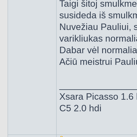
Taigi šitoj smulkm
susideda iš smul
Nuvežiau Pauliui, s
varikliukas normali
Dabar vėl normaliai
Ačiū meistrui Pauli
______________
Xsara Picasso 1.6 
C5 2.0 hdi