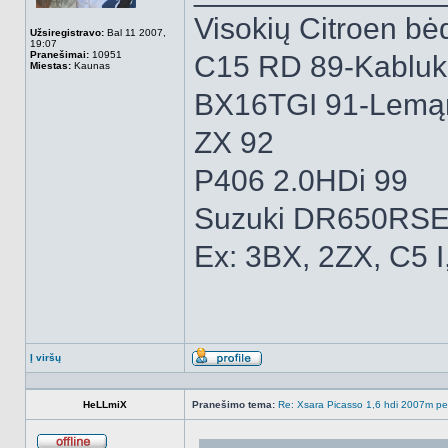
Visokių Citroen bėd
Užsiregistravo:
Bal 11 2007,
19:07
Pranešimai:
10951
C15 RD 89-Kabluk
Miestas:
Kaunas
BX16TGI 91-Lemą
ZX 92
P406 2.0HDi 99
Suzuki DR650RSE
Ex: 3BX, 2ZX, C5 I
Į viršų
Aprašymas
HeLLmiX
Pranešimo tema:
Re: Xsara Picasso 1,6 hdi 2007m peči