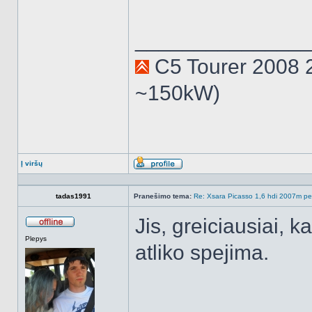
______________
C5 Tourer 2008 
~150kW)
Į viršų
Aprašymas
tadas1991
Pranešimo tema:
Re: Xsara Picasso 1,6 hdi 2007m peči
Jis, greiciausiai, k
Atsijungęs
Plepys
atliko spejima.
______________