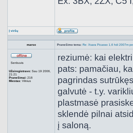
Ex: 3BX, 2ZX, C5 I
Į viršų
Aprašymas
marso
Pranešimo tema:
Re: Xsara Picasso 1,6 hdi 2007m peči
reziumė: kai elektr
Atsijungęs
Senbuvis
pats: pamačiau, k
Užsiregistravo:
Sau 19 2006,
21:21
pagrindas sutrūkęs -
Pranešimai:
216
Miestas:
Vilnius
galvutė - t.y. varik
plastmasė prasiskeč
sklendė pilnai atsi
į saloną.