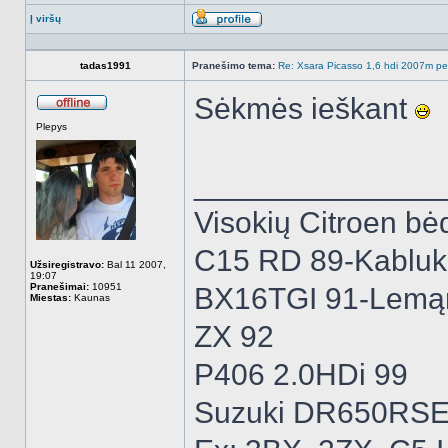
Į viršų
Aprašymas
tadas1991
Pranešimo tema:
Re: Xsara Picasso 1,6 hdi 2007m peči
Sėkmės ieškant
Atsijungęs
Plepys
______________
Visokių Citroen bėd
C15 RD 89-Kabluk
Užsiregistravo:
Bal 11 2007,
19:07
Pranešimai:
10951
BX16TGI 91-Lemą
Miestas:
Kaunas
ZX 92
P406 2.0HDi 99
Suzuki DR650RSE