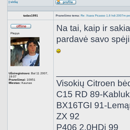
Į viršų
Aprašymas
tadas1991
Pranešimo tema:
Re: Xsara Picasso 1,6 hdi 2007m peči
Na tai, kaip ir sak
Atsijungęs
Plepys
pardavė savo spėji
______________
Užsiregistravo:
Bal 11 2007,
19:07
Pranešimai:
10951
Visokių Citroen bėd
Miestas:
Kaunas
C15 RD 89-Kabluk
BX16TGI 91-Lemą
ZX 92
P406 2.0HDi 99