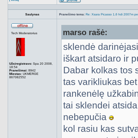
Aprašymas
Saulynas
Pranešimo tema:
Re: Xsara Picasso 1,6 hdi 2007m peči
marso rašė:
Atsijungęs
Tech Moderatorius
sklendė darinėjasi 
iškart atsidaro ir 
Užsiregistravo:
Spa 20 2008,
Dabar kolkas tos s
18:54
Pranešimai:
8942
Miestas:
UKMERGE
867082552
tas varikliukas bet
rankenėlę užkabina
tai sklendei atsid
nebepučia
kol rasiu kas sutv