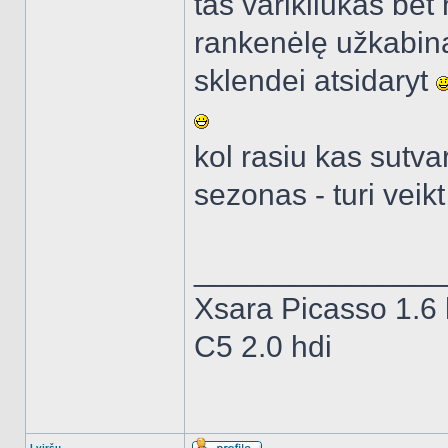
tas varikliukas bet 
rankenėlę užkabinau
sklendei atsidaryt
kol rasiu kas sutva
sezonas - turi veik
______________
Xsara Picasso 1.6 
C5 2.0 hdi
Į viršų