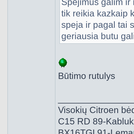
Spejimus galim ir 
tik reikia kazkaip 
speja ir pagal tai 
geriausia butu gal
Būtimo rutulys
______________
Visokių Citroen bėd
C15 RD 89-Kabluk
BX16TGI 91-Lemą