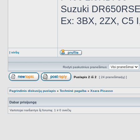
Suzuki DR650RSE
Ex: 3BX, 2ZX, C5 I
Į viršų
Aprašymas
Rodyti paskutinius pranešimus:
Puslapis
2
iš
2
[ 24 pranešimai(ų) ]
Naujos temos kūrimas
Atsakyti į temą
Pagrindinis diskusijų puslapis
»
Techninė pagalba
»
Xsara Picasso
Dabar prisijungę
Vartotojai naršantys šį forumą: 1 ir 0 svečių