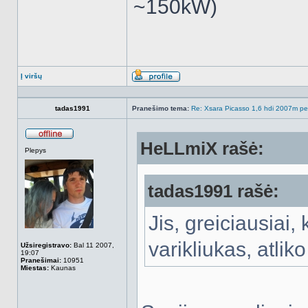
~150kW)
Į viršų
Aprašymas
tadas1991
Pranešimo tema:
Re: Xsara Picasso 1,6 hdi 2007m peči
HeLLmiX rašė:
Atsijungęs
Plepys
tadas1991 rašė:
Jis, greiciausiai,
varikliukas, atlik
Užsiregistravo:
Bal 11 2007,
19:07
Pranešimai:
10951
Miestas:
Kaunas