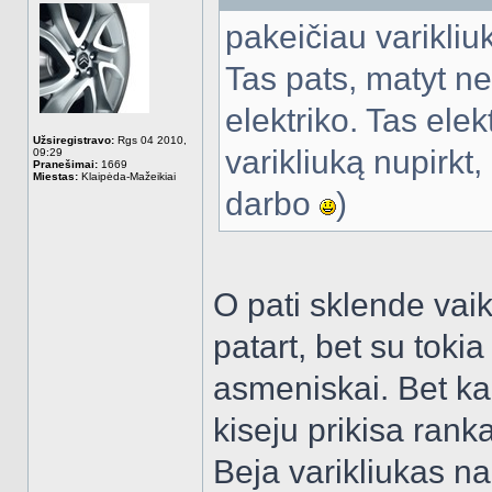
pakeičiau varikliu
Tas pats, matyt ne
elektriko. Tas elek
Užsiregistravo:
Rgs 04 2010,
varikliuką nupirkt
09:29
Pranešimai:
1669
Miestas:
Klaipėda-Mažeikiai
darbo
)
O pati sklende vai
patart, bet su tok
asmeniskai. Bet ka
kiseju prikisa rank
Beja varikliukas na