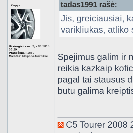
tadas1991 rašė:
Atsijungęs
Plepys
Jis, greiciausiai, 
varikliukas, atliko
Užsiregistravo:
Rgs 04 2010,
09:29
Pranešimai:
1669
Spejimus galim ir n
Miestas:
Klaipėda-Mažeikiai
reikia kazkaip kofic
pagal tai stausus d
butu galima kreipt
______________
C5 Tourer 2008 