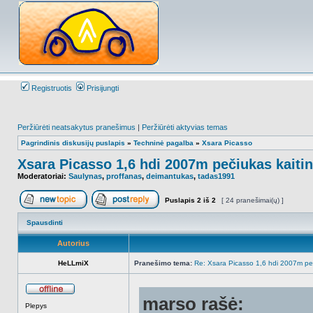
Registruotis
Prisijungti
Peržiūrėti neatsakytus pranešimus
|
Peržiūrėti aktyvias temas
Pagrindinis diskusijų puslapis
»
Techninė pagalba
»
Xsara Picasso
Xsara Picasso 1,6 hdi 2007m pečiukas kaitin
Moderatoriai:
Saulynas
,
proffanas
,
deimantukas
,
tadas1991
Puslapis
2
iš
2
[ 24 pranešimai(ų) ]
Naujos temos kūrimas
Atsakyti į temą
Spausdinti
Autorius
HeLLmiX
Pranešimo tema:
Re: Xsara Picasso 1,6 hdi 2007m peči
marso rašė:
Atsijungęs
Plepys