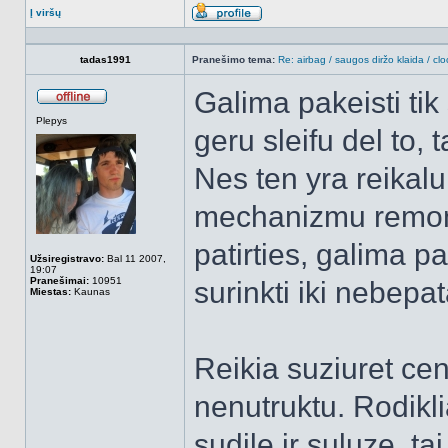
Į viršų
Aprašymas
tadas1991
Pranešimo tema:
Re: airbag / saugos diržo klaida / clo
Galima pakeisti tik 
Atsijungęs
Plepys
geru sleifu del to, 
Nes ten yra reikalu
mechanizmu remo
patirties, galima 
Užsiregistravo:
Bal 11 2007,
19:07
Pranešimai:
10951
surinkti iki nebepa
Miestas:
Kaunas
Reikia suziuret cen
nenutruktu. Rodikl
sudile ir suluze, tai