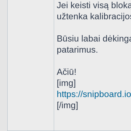
Jei keisti visą blo
užtenka kalibracij
Būsiu labai dėkinga
patarimus.
Ačiū!
[img]
https://snipboard.
[/img]