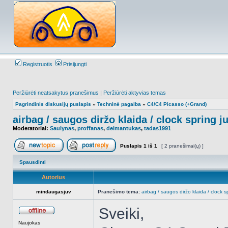
Registruotis
Prisijungti
Peržiūrėti neatsakytus pranešimus
|
Peržiūrėti aktyvias temas
Pagrindinis diskusijų puslapis
»
Techninė pagalba
»
C4/C4 Picasso (+Grand)
airbag / saugos diržo klaida / clock spring j
Moderatoriai:
Saulynas
,
proffanas
,
deimantukas
,
tadas1991
Puslapis
1
iš
1
[ 2 pranešimai(ų) ]
Naujos temos kūrimas
Atsakyti į temą
Spausdinti
Autorius
mindaugasjuv
Pranešimo tema:
airbag / saugos diržo klaida / clock s
Sveiki,
Atsijungęs
Naujokas