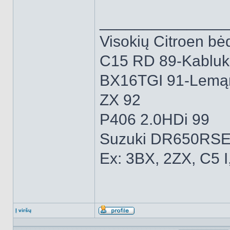
______________
Visokių Citroen bėd
C15 RD 89-Kabluk
BX16TGI 91-Lemą
ZX 92
P406 2.0HDi 99
Suzuki DR650RSE
Ex: 3BX, 2ZX, C5 I
Į viršų
Aprašymas