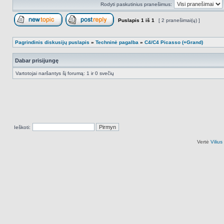
Rodyti paskutinius pranešimus:
Puslapis
1
iš
1
[ 2 pranešimai(ų) ]
Naujos temos kūrimas
Atsakyti į temą
Pagrindinis diskusijų puslapis
»
Techninė pagalba
»
C4/C4 Picasso (+Grand)
Dabar prisijungę
Vartotojai naršantys šį forumą: 1 ir 0 svečių
Ieškoti:
Vertė
Viliu