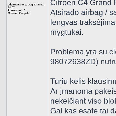
Citroen C4 Grand P
Užsiregistravo:
Geg 13 2021,
14:57
Atsirado airbag / sa
Pranešimai:
6
Miestas:
Gargždai
lengvas traksėjima
mygtukai.
Problema yra su cl
98072638ZD) nutru
Turiu kelis klausim
Ar įmanoma pakeisti
nekeičiant viso bl
Gal kas esate tai da