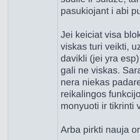
pasukiojant i abi p
Jei keiciat visa blo
viskas turi veikti, 
davikli (jei yra esp)
gali ne viskas. Sa
nera niekas padares
reikalingos funkcij
monyuoti ir tikrinti
Arba pirkti nauja o