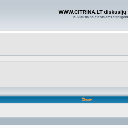
WWW.CITRINA.LT diskusijų
Jaukiausia palata visiems citroligo
Žinutė