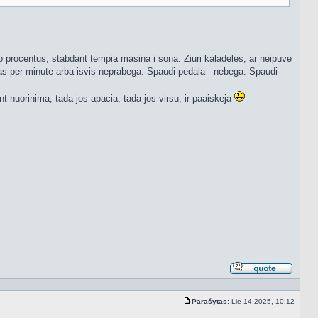
umo procentus, stabdant tempia masina i sona. Ziuri kaladeles, ar neipuve
 lasas per minute arba isvis neprabega. Spaudi pedala - nebega. Spaudi
nt nuorinima, tada jos apacia, tada jos virsu, ir paaiskeja
Atsakyt
cituojan
Parašytas:
Lie 14 2025, 10:12
Standartinė