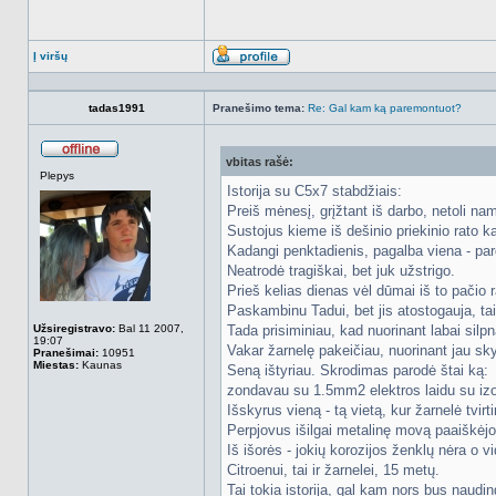
Į viršų
Aprašymas
tadas1991
Pranešimo tema:
Re: Gal kam ką paremontuot?
vbitas rašė:
Atsijungęs
Plepys
Istorija su C5x7 stabdžiais:
Preiš mėnesį, grįžtant iš darbo, netoli nam
Sustojus kieme iš dešinio priekinio rato k
Kadangi penktadienis, pagalba viena - par
Neatrodė tragiškai, bet juk užstrigo.
Prieš kelias dienas vėl dūmai iš to pačio r
Paskambinu Tadui, bet jis atostogauja, tai
Užsiregistravo:
Bal 11 2007,
Tada prisiminiau, kad nuorinant labai silp
19:07
Vakar žarnelę pakeičiau, nuorinant jau sky
Pranešimai:
10951
Miestas:
Kaunas
Seną ištyriau. Skrodimas parodė štai ką:
zondavau su 1.5mm2 elektros laidu su izoli
Išskyrus vieną - tą vietą, kur žarnelė tvir
Perpjovus išilgai metalinę movą paaiškėj
Iš išorės - jokių korozijos ženklų nėra o v
Citroenui, tai ir žarnelei, 15 metų.
Tai tokia istorija, gal kam nors bus naudin