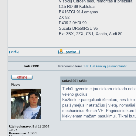
Visokių Citroen bėdų remontas ir priežiūra.
C15 RD 89-Kablukas
BX16TGI 91-Lemąnas
ZX 92
P406 2.0HDi 99
Suzuki DR650RSE 96
Ex: 3BX, 2ZX, C5 I, Xantia, Audi 80
Į viršų
Aprašymas
tadas1991
Pranešimo tema:
Re: Gal kam ką paremontuot?
tadas1991 rašė:
Atsijungęs
Plepys
Turbūt gyvenime jau niekam niekada nebepr
veleno guolius.
Kažkiek ir pareguliuoti išmokau, nes teko i
pasižymėjus ir atstačius į vietą, normaliai
mechaninius Bosch VE. Pagrindinio kuro ki
kiekvienam mažam pasukimui. Tikrai būtų 
Užsiregistravo:
Bal 11 2007,
19:07
Pranešimai:
10951