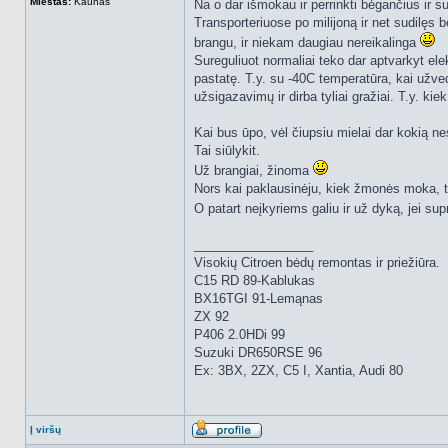
Miestas:
Kaunas
Na o dar išmokau ir perrinkti bėgančius ir s
Transporteriuose po milijoną ir net sudilęs 
brangu, ir niekam daugiau nereikalinga
Sureguliuot normaliai teko dar aptvarkyt elek
pastatę. T.y. su -40C temperatūra, kai užved
užsigazavimų ir dirba tyliai gražiai. T.y. kiek
Kai bus ūpo, vėl čiupsiu mielai dar kokią n
Tai siūlykit.
Už brangiai, žinoma
Nors kai paklausinėju, kiek žmonės moka, ta
O patart neįkyriems galiu ir už dyką, jei su
_________________
Visokių Citroen bėdų remontas ir priežiūra.
C15 RD 89-Kablukas
BX16TGI 91-Lemąnas
ZX 92
P406 2.0HDi 99
Suzuki DR650RSE 96
Ex: 3BX, 2ZX, C5 I, Xantia, Audi 80
Į viršų
Aprašymas