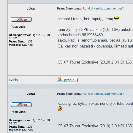
vbitas
Pranešimo tema:
Re: Gal kam ką paremontuot?
nelabai į temą, bet truputį į temą
Atsijungęs
Pastovusis
turiu žymiojo EP6 variklio (1,6, 16V) aukšto 
kodas berods 9819938480
Užsiregistravo:
Rgp 27 2018,
08:52
sako, kad jis remontuojamas, bet aš jau su ju
Pranešimai:
133
Miestas:
Kaunas
Gal kas nori pažaisti - dovanoju, išmesti ga
_________________
C5 X7 Tourer Exclusive (2010) 2,0 HDI 16
Į viršų
Aprašymas
vbitas
Pranešimo tema:
Re: Gal kam ką paremontuot?
Kadangi už dyką niekas nenorėjo, teko pardu
Atsijungęs
Pastovusis
Užsiregistravo:
Rgp 27 2018,
_________________
08:52
C5 X7 Tourer Exclusive (2010) 2,0 HDI 16
Pranešimai:
133
Miestas:
Kaunas