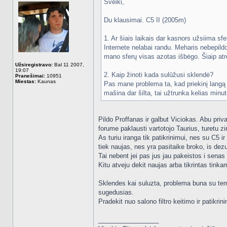
Sveiki,
Du klausimai. C5 II (2005m)
1. Ar šiais laikais dar kasnors užsiima sf
Internete nelabai randu. Meharis nebepildo
mano sferų visas azotas išbėgo. Šiaip atr
Užsiregistravo:
Bal 11 2007,
19:07
2. Kaip žinoti kada sulūžusi sklendė?
Pranešimai:
10951
Miestas:
Kaunas
Pas mane problema ta, kad priekinį langą su
mašina dar šilta, tai užtrunka kelias minu
Pildo Proffanas ir galbut Viciokas. Abu priv
forume paklausti vartotojo Taurius, turetu zin
As turiu iranga tik patikrinimui, nes su C5
tiek naujas, nes yra pasitaike broko, is dezu
Tai nebent jei pas jus jau pakeistos i senas z
Kitu atveju dekit naujas arba tikrintas tink
Sklendes kai suluzta, problema buna su temp
sugedusias.
Pradekit nuo salono filtro keitimo ir patikri
_________________