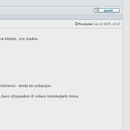
Atsakyt
cituojan
Parašytas:
Lie 13 2025, 10:47
Standartinė
a kibirais, vos traukia.
rtinimui - lenda be izoliacijos.
ą buvo užspaudusi iš vidaus koroduojanti mova.