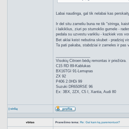
Labai naudinga, gal tik nelabai kas perskaity
Ir del situ zarneliu buna ne tik "stringa, k
i laikiklius, ziuri po stumoklio gumele - rad
pedala su uzvestu varikliu - kazkiek vos vo
Bet aklai keist nebutina skubet - pradzioj vi
Ta pati pakaba, stabdziai ir zarneles ir pas 
_________________
Visokių Citroen bėdų remontas ir priežiūra.
C15 RD 89-Kablukas
BX16TGI 91-Lemąnas
ZX 92
P406 2.0HDi 99
Suzuki DR650RSE 96
Ex: 3BX, 2ZX, C5 I, Xantia, Audi 80
Į viršų
Aprašymas
vbitas
Pranešimo tema:
Re: Gal kam ką paremontuot?