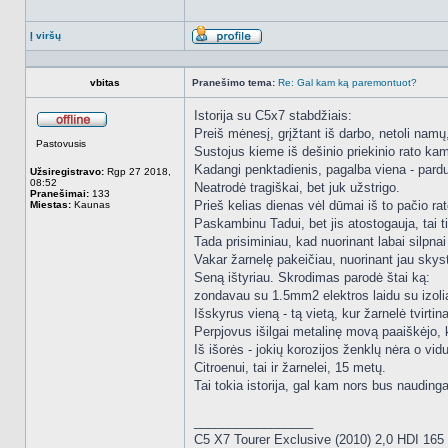
Į viršų
Aprašymas
vbitas
Pranešimo tema:
Re: Gal kam ką paremontuot?
Istorija su C5x7 stabdžiais:
Preiš mėnesį, grįžtant iš darbo, netoli namų,
Atsijungęs
Pastovusis
Sustojus kieme iš dešinio priekinio rato ka
Kadangi penktadienis, pagalba viena - pardu
Užsiregistravo:
Rgp 27 2018,
08:52
Neatrodė tragiškai, bet juk užstrigo.
Pranešimai:
133
Prieš kelias dienas vėl dūmai iš to pačio rat
Miestas:
Kaunas
Paskambinu Tadui, bet jis atostogauja, tai t
Tada prisiminiau, kad nuorinant labai silpna
Vakar žarnelę pakeičiau, nuorinant jau skyst
Seną ištyriau. Skrodimas parodė štai ką:
zondavau su 1.5mm2 elektros laidu su izoliac
Išskyrus vieną - tą vietą, kur žarnelė tvirti
Perpjovus išilgai metalinę movą paaiškėjo,
Iš išorės - jokių korozijos ženklų nėra o vid
Citroenui, tai ir žarnelei, 15 metų.
Tai tokia istorija, gal kam nors bus naudinga
_________________
C5 X7 Tourer Exclusive (2010) 2,0 HDI 16