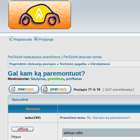
Registruotis
Prisijungti
Peržiūrėti neatsakytus pranešimus
|
Peržiūrėti aktyvias temas
Pagrindinis diskusijų puslapis
»
Techninė pagalba
»
Citrodaktarai
Gal kam ką paremontuot?
Moderatoriai:
Saulynas
,
grumlinas
,
proffanas
Puslapis
77
iš
78
[ 1157 pranešimai(ų) ]
Naujos temos kūrimas
Atsakyti į temą
Spausdinti
Autorius
tadas1991
Pranešimo tema:
Re: Gal kam ką paremontuot?
aleluja rašė:
Atsijungęs
Plepys