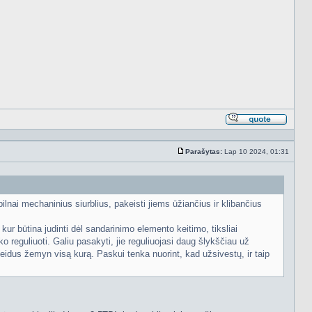
Atsakyt
cituojan
Parašytas:
Lap 10 2024, 01:31
Standartinė
ai mechaninius siurblius, pakeisti jiems ūžiančius ir klibančius
 kur būtina judinti dėl sandarinimo elemento keitimo, tiksliai
ko reguliuoti. Galiu pasakyti, jie reguliuojasi daug šlykščiau už
idus žemyn visą kurą. Paskui tenka nuorint, kad užsivestų, ir taip