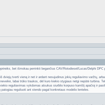
ireiks, bet išmokau perrinkti begančius CAV/Rotodiesel/Lucas/Delphi DPC piln
š dviejų tverti vieną ir net ir ardant nesujudinus jokių reguliavimo varžtų, arba
 neveikė, labai trūko traukos, dėl kuro kiekio stygiaus netgi nepūtė turbina. Te
ekio reguliavimas vykdomas atsukus siurblio korpuso kamštį apačioj ir pasile
patogiau reguliuoti ant stendo pagal konkretaus modelio lenteles.