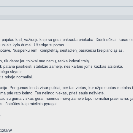
 pajutau kad, važiuoju kaip su gerai pakrauta priekaba. Dideli sūkiai, kuras ein
muoliais kyla dūmai. Užstrigo suportas.
otuvė. Nusiperku rem. komplektą, šeštadienį pasikeičiu kreipiančiąsias.
o, tik dabar jau tolokai nuo namų, tenka kviesti tralą.
ik pataria pasikeisti stabdžio žarnelę, nes kartais joms kažkas atsitinka.
i bėgo skystis.
is tekėjo normaliai.
ija. Per gumas lenda visur puikiai, per tas vietas, kur užpresuotas metalas tvi
nama prie rato kelmo. Ten nelindo niekas, prieš saulę nešvietė.
 kad su guma viskas gerai, nuėmus movą žarnelė tapo normaliai praeinama, j
us- išsipūtęs kaip mielinis pyragas...
.
5 120kW