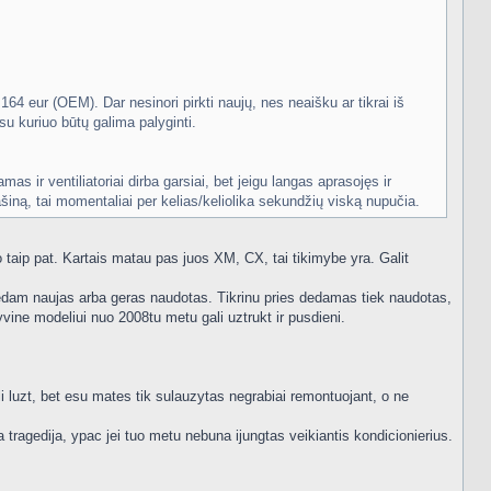
64 eur (OEM). Dar nesinori pirkti naujų, nes neaišku ar tikrai iš
u kuriuo būtų galima palyginti.
s ir ventiliatoriai dirba garsiai, bet jeigu langas aprasojęs ir
ašiną, tai momentaliai per kelias/keliolika sekundžių viską nupučia.
 taip pat. Kartais matau pas juos XM, CX, tai tikimybe yra. Galit
 dedam naujas arba geras naudotas. Tikrinu pries dedamas tiek naudotas,
tyvine modeliui nuo 2008tu metu gali uztrukt ir pusdieni.
i luzt, bet esu mates tik sulauzytas negrabiai remontuojant, o ne
a tragedija, ypac jei tuo metu nebuna ijungtas veikiantis kondicionierius.