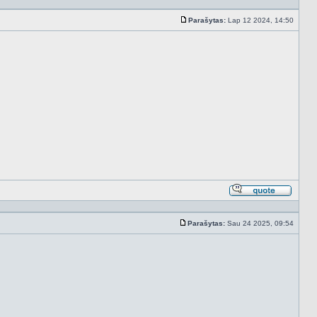
cituojan
Parašytas:
Lap 12 2024, 14:50
Standartinė
Atsakyt
cituojan
Parašytas:
Sau 24 2025, 09:54
Standartinė