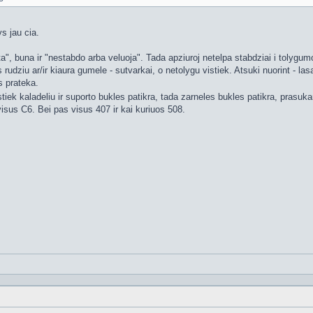
s jau cia.
aista", buna ir "nestabdo arba veluoja". Tada apziuroj netelpa stabdziai i tolyg
es rudziu ar/ir kiaura gumele - sutvarkai, o netolygu vistiek. Atsuki nuorint -
s prateka.
stiek kaladeliu ir suporto bukles patikra, tada zarneles bukles patikra, prasuka
visus C6. Bei pas visus 407 ir kai kuriuos 508.