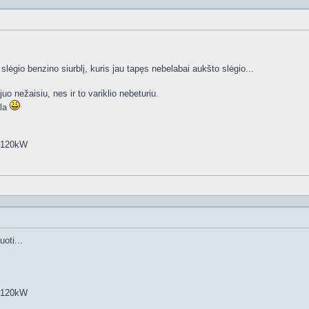
slėgio benzino siurblį, kuris jau tapęs nebelabai aukšto slėgio...
o nežaisiu, nes ir to variklio nebeturiu.
ila
5 120kW
oti...
5 120kW