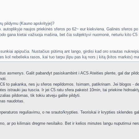
erų pildymu (Kauno apskrityje)?
. autoplikyje naujos priekinės sferos po 62~ eur kiekviena. Galinės sferos po 1
odo gana kietai važiuoja mašina, bet čia subjektyvi nuomonė, neturiu kito C5 s
nkiai apipučia. Nustačius pūtimą ant lango, girdisi kad oro srautas nukreipiama
tes kol nebelieka rasos, kai tuo tarpu įlipu pas ką nors į kitą (kitos markės) m
atus asmenys. Galit pabandyt pasiskambint i ACS Ateities plente, gal dar pildo
oti.
 ir C6 to pakanka, nes ju sferos nepildomos. Isimam, patikrinam. Jei blogos -
tes istrauki jau tuscia. Ir jei C5 ratu sfera pakeist 10min, tai priekine hidroak
alias pildomas, tik tokiu atveju galite pildyti.
amas naudotas.
eraturos reguliavimu, o ne srauto/krypties. Teoriskai ir krypties sklendes gal
nimo, ar po kilimais dregme nesilaiko. Bet ir kelios minutes langu nuputimui ner