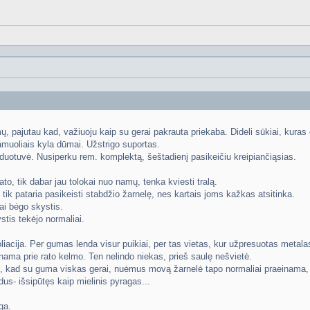
ų, pajutau kad, važiuoju kaip su gerai pakrauta priekaba. Dideli sūkiai, kuras e
amuoliais kyla dūmai. Užstrigo suportas.
duotuvė. Nusiperku rem. komplektą, šeštadienį pasikeičiu kreipiančiąsias.
ato, tik dabar jau tolokai nuo namų, tenka kviesti tralą.
 tik pataria pasikeisti stabdžio žarnelę, nes kartais joms kažkas atsitinka.
nai bėgo skystis.
stis tekėjo normaliai.
acija. Per gumas lenda visur puikiai, per tas vietas, kur užpresuotas metalas t
tinama prie rato kelmo. Ten nelindo niekas, prieš saulę nešvietė.
o, kad su guma viskas gerai, nuėmus movą žarnelė tapo normaliai praeinama,
idus- išsipūtęs kaip mielinis pyragas...
ga.