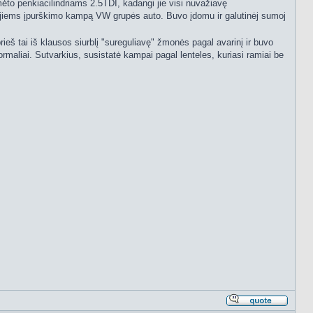
mėto penkiacilindriams 2.5TDI, kadangi jie visi nuvažiavę
uoti jiems įpurškimo kampą VW grupės auto. Buvo įdomu ir galutinėj sumoj
prieš tai iš klausos siurblį "sureguliavę" žmonės pagal avarinį ir buvo
ormaliai. Sutvarkius, susistatė kampai pagal lenteles, kuriasi ramiai be
Atsakyt