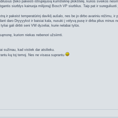
udilusius (teko pakeisti ištrupėjusią kumštelinę plokštelę, kurios sveikos nesi
bėgantis siurblys kainuoja milijoną) Bosch VP siurblius. Taip pat ir sureguli
trą ir pakeist temperatūrinį daviklį aušalo, nes be jo dirbo avariniu rėžimu, ir 
ant daro Dryyyykst ir baisiai kala, nusuki į vėlyvą pusę ir dirba plius minus n
 tyliai gali dirbti seni VW dyzeliai, kurie nelabai tylūs.
esąmonę, kuriom niekas nebenori užsiimti.
i sužinau, kad vistiek dar atsilieku.
prantu ką toj temoj. Nes ne visasa suprantu