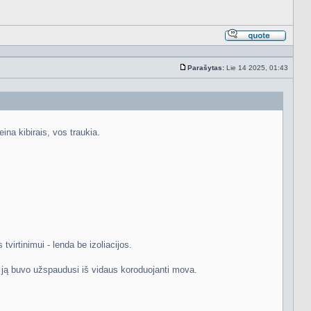
Atsakyt
cituojan
Parašytas:
Lie 14 2025, 01:43
Standartinė
ina kibirais, vos traukia.
virtinimui - lenda be izoliacijos.
 ją buvo užspaudusi iš vidaus koroduojanti mova.