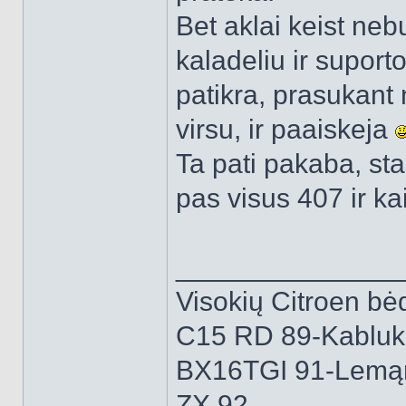
Bet aklai keist nebu
kaladeliu ir suport
patikra, prasukant 
virsu, ir paaiskeja
Ta pati pakaba, sta
pas visus 407 ir ka
______________
Visokių Citroen bėd
C15 RD 89-Kabluk
BX16TGI 91-Lemą
ZX 92