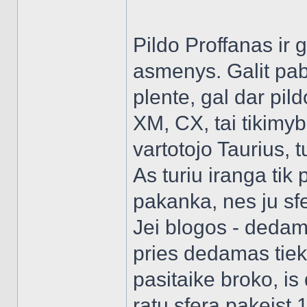
Pildo Proffanas ir 
asmenys. Galit pab
plente, gal dar pil
XM, CX, tai tikimyb
vartotojo Taurius, t
As turiu iranga tik 
pakanka, nes ju sf
Jei blogos - dedam
pries dedamas tiek
pasitaike broko, is 
ratu sfera pakeist 