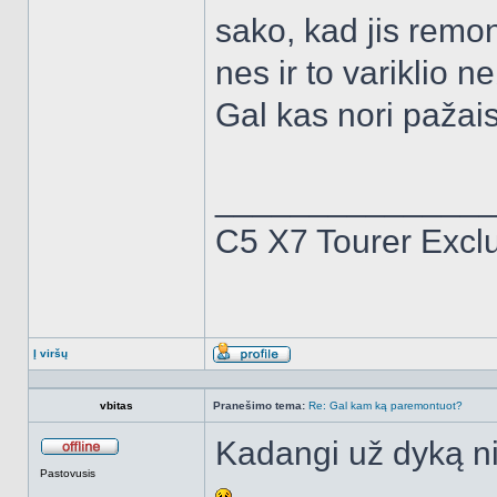
sako, kad jis remon
nes ir to variklio n
Gal kas nori pažais
______________
C5 X7 Tourer Excl
Į viršų
Aprašymas
vbitas
Pranešimo tema:
Re: Gal kam ką paremontuot?
Kadangi už dyką ni
Atsijungęs
Pastovusis