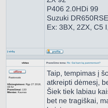
P406 2.0HDi 99
Suzuki DR650RSE
Ex: 3BX, 2ZX, C5 I
Į viršų
Aprašymas
vbitas
Pranešimo tema:
Re: Gal kam ką paremontuot?
Taip, tempimas į š
Atsijungęs
Pastovusis
atkreipti dėmesį, b
Užsiregistravo:
Rgp 27 2018,
08:52
Šiek tiek labiau ka
Pranešimai:
133
Miestas:
Kaunas
bet ne tragiškai, 