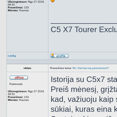
Užsiregistravo:
Rgp 27 2018,
08:52
Pranešimai:
133
Miestas:
Kaunas
______________
C5 X7 Tourer Excl
Į viršų
Aprašymas
vbitas
Pranešimo tema:
Re: Gal kam ką paremontuot?
Istorija su C5x7 st
Atsijungęs
Pastovusis
Preiš mėnesį, grįžt
Užsiregistravo:
Rgp 27 2018,
08:52
kad, važiuoju kaip 
Pranešimai:
133
Miestas:
Kaunas
sūkiai, kuras eina k