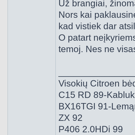
Už brangiai, žino
Nors kai paklausin
kad vistiek dar atsi
O patart neįkyriems
temoj. Nes ne vis
______________
Visokių Citroen bėd
C15 RD 89-Kabluk
BX16TGI 91-Lemą
ZX 92
P406 2.0HDi 99