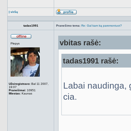
Į viršų
Aprašymas
tadas1991
Pranešimo tema:
Re: Gal kam ką paremontuot?
vbitas rašė:
Atsijungęs
Plepys
tadas1991 rašė:
Labai naudinga, g
Užsiregistravo:
Bal 11 2007,
19:07
Pranešimai:
10951
Miestas:
Kaunas
cia.