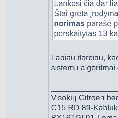
Lankosi čia dar lia
Štai greta įrodyma
norimas
parašė p
perskaitytas 13 kar
Labiau itarciau, ka
sistemu algoritmai
______________
Visokių Citroen bėd
C15 RD 89-Kabluk
BX16TGI 91-Lemą