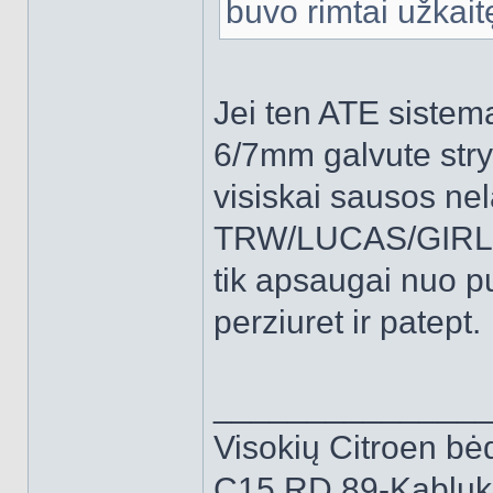
buvo rimtai užkaitę
Jei ten ATE sistema
6/7mm galvute stryp
visiskai sausos nel
TRW/LUCAS/GIRLING
tik apsaugai nuo p
perziuret ir patept.
______________
Visokių Citroen bėd
C15 RD 89-Kabluk