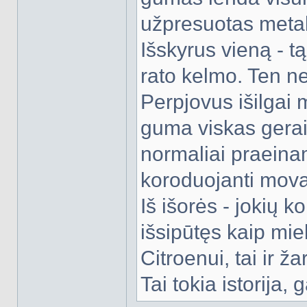
užpresuotas metala
Išskyrus vieną - tą
rato kelmo. Ten ne
Perpjovus išilgai
guma viskas gera
normaliai praeina
koroduojanti mova
Iš išorės - jokių k
išsipūtęs kaip miel
Citroenui, tai ir ž
Tai tokia istorija