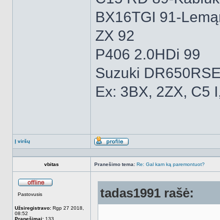
BX16TGI 91-Lemą
ZX 92
P406 2.0HDi 99
Suzuki DR650RSE
Ex: 3BX, 2ZX, C5 I
Į viršų
Aprašymas
vbitas
Pranešimo tema:
Re: Gal kam ką paremontuot?
tadas1991 rašė:
Atsijungęs
Pastovusis
Užsiregistravo:
Rgp 27 2018,
08:52
Pranešimai:
133