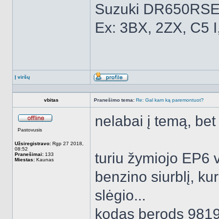
Suzuki DR650RSE
Ex: 3BX, 2ZX, C5 I
Į viršų
Aprašymas
vbitas
Pranešimo tema:
Re: Gal kam ką paremontuot?
nelabai į temą, bet
Atsijungęs
Pastovusis
Užsiregistravo:
Rgp 27 2018,
08:52
turiu žymiojo EP6 v
Pranešimai:
133
Miestas:
Kaunas
benzino siurblį, ku
slėgio...
kodas berods 981