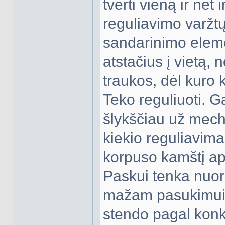
tverti vieną ir net
reguliavimo varžtų,
sandarinimo elemen
atstačius į vietą, 
traukos, dėl kuro 
Teko reguliuoti. Ga
šlykščiau už mech
kiekio reguliavim
korpuso kamštį apa
Paskui tenka nuori
mažam pasukimui. 
stendo pagal konk