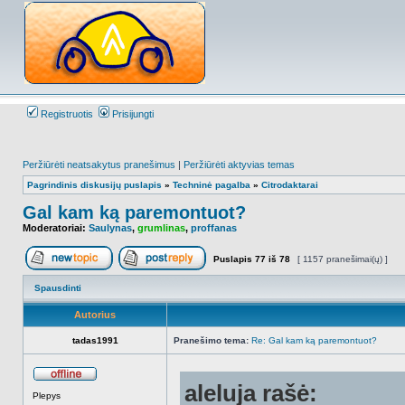
Registruotis
Prisijungti
Peržiūrėti neatsakytus pranešimus
|
Peržiūrėti aktyvias temas
Pagrindinis diskusijų puslapis
»
Techninė pagalba
»
Citrodaktarai
Gal kam ką paremontuot?
Moderatoriai:
Saulynas
,
grumlinas
,
proffanas
Puslapis
77
iš
78
[ 1157 pranešimai(ų) ]
Naujos temos kūrimas
Atsakyti į temą
Spausdinti
Autorius
tadas1991
Pranešimo tema:
Re: Gal kam ką paremontuot?
aleluja rašė:
Atsijungęs
Plepys