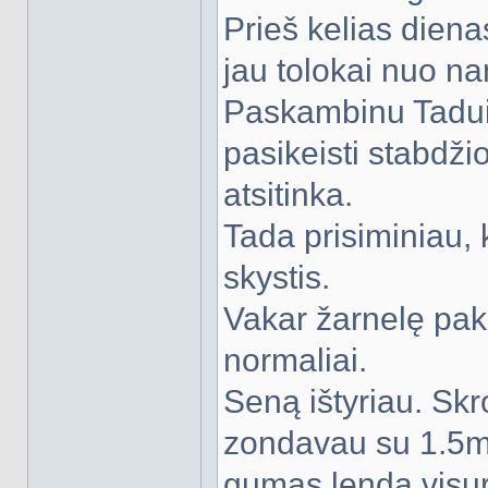
Prieš kelias dienas
jau tolokai nuo nam
Paskambinu Tadui, 
pasikeisti stabdži
atsitinka.
Tada prisiminiau, 
skystis.
Vakar žarnelę pake
normaliai.
Seną ištyriau. Skr
zondavau su 1.5mm
gumas lenda visur 