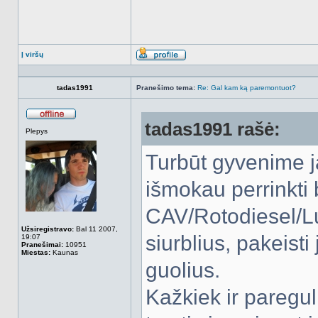
Į viršų
Aprašymas
tadas1991
Pranešimo tema:
Re: Gal kam ką paremontuot?
tadas1991 rašė:
Atsijungęs
Plepys
Turbūt gyvenime j
išmokau perrinkti
CAV/Rotodiesel/L
Užsiregistravo:
Bal 11 2007,
siurblius, pakeisti
19:07
Pranešimai:
10951
Miestas:
Kaunas
guolius.
Kažkiek ir paregul