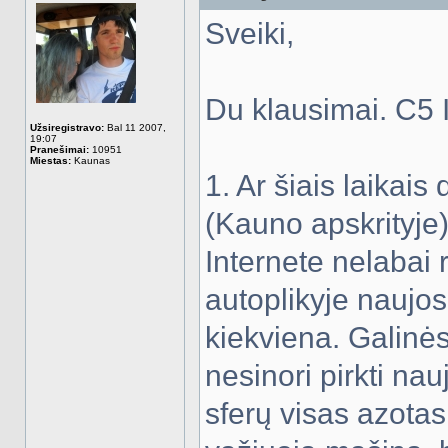
Sveiki,
Du klausimai. C5 
Užsiregistravo:
Bal 11 2007,
19:07
Pranešimai:
10951
Miestas:
Kaunas
1. Ar šiais laikai
(Kauno apskrityje
Internete nelabai
autoplikyje naujos
kiekviena. Galinė
nesinori pirkti nau
sferų visas azotas