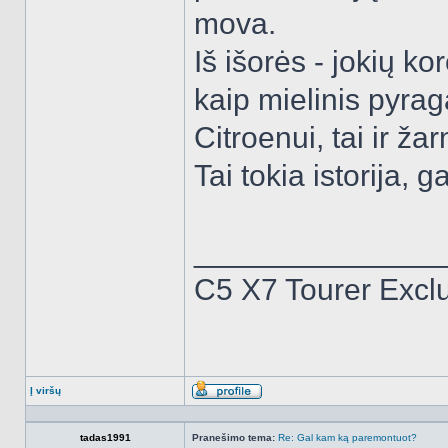
mova.
Iš išorės - jokių ko
kaip mielinis pyrag
Citroenui, tai ir ža
Tai tokia istorija,
______________
C5 X7 Tourer Excl
Į viršų
Aprašymas
tadas1991
Pranešimo tema:
Re: Gal kam ką paremontuot?