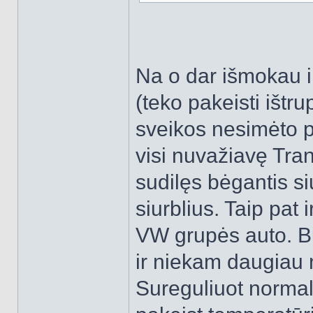
Na o dar išmokau ir
(teko pakeisti ištr
sveikos nesimėto p
visi nuvažiavę Tran
sudilęs bėgantis s
siurblius. Taip pat
VW grupės auto. Bu
ir niekam daugiau 
Sureguliuot normali