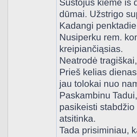
Sustojus kieme iš d
dūmai. Užstrigo su
Kadangi penktadien
Nusiperku rem. kom
kreipiančiąsias.
Neatrodė tragiškai,
Prieš kelias dienas
jau tolokai nuo nam
Paskambinu Tadui, b
pasikeisti stabdžio
atsitinka.
Tada prisiminiau, k