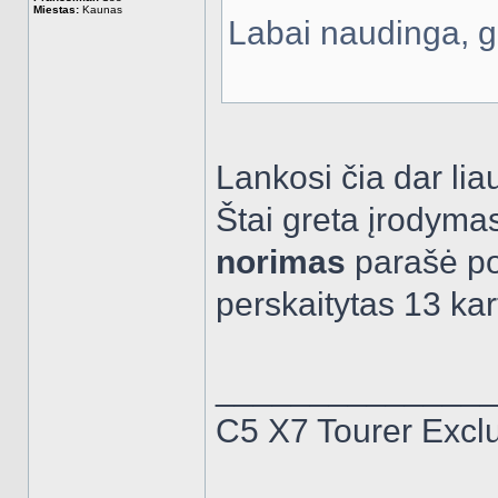
Miestas:
Kaunas
Labai naudinga, ga
Lankosi čia dar liau
Štai greta įrodyma
norimas
parašė po
perskaitytas 13 kar
______________
C5 X7 Tourer Excl