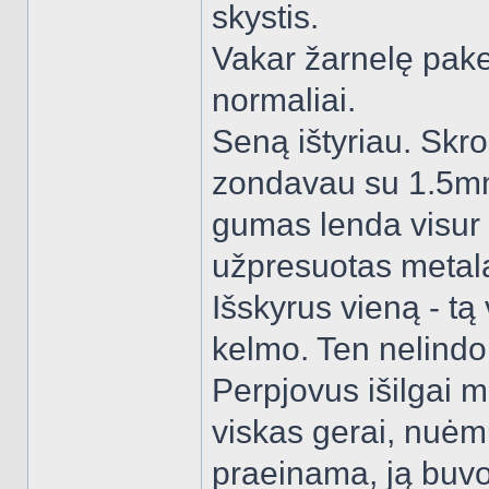
skystis.
Vakar žarnelę pakei
normaliai.
Seną ištyriau. Skr
zondavau su 1.5mm2
gumas lenda visur p
užpresuotas metalas
Išskyrus vieną - tą 
kelmo. Ten nelindo 
Perpjovus išilgai 
viskas gerai, nuėm
praeinama, ją buvo