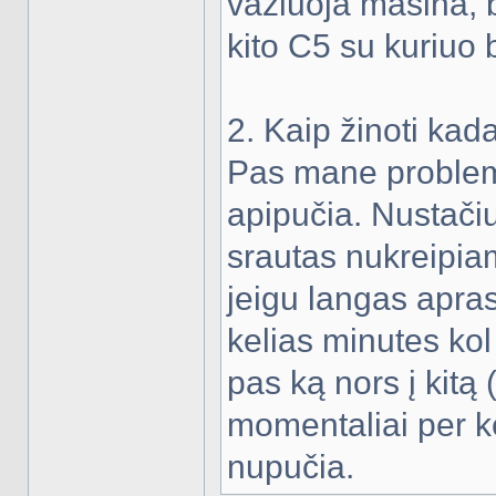
važiuoja mašina, 
kito C5 su kuriuo 
2. Kaip žinoti kad
Pas mane problema
apipučia. Nustačiu
srautas nukreipiama
jeigu langas apras
kelias minutes kol
pas ką nors į kitą
momentaliai per ke
nupučia.