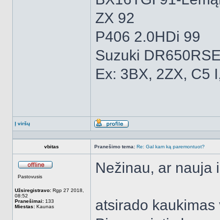
ZX 92
P406 2.0HDi 99
Suzuki DR650RSE
Ex: 3BX, 2ZX, C5 I
Į viršų
Aprašymas
vbitas
Pranešimo tema:
Re: Gal kam ką paremontuot?
Nežinau, ar nauja is
Atsijungęs
Pastovusis
Užsiregistravo:
Rgp 27 2018,
08:52
atsirado kaukimas 
Pranešimai:
133
Miestas:
Kaunas