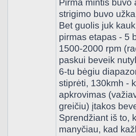
Pirma mintis buvo a
strigimo buvo užkai
Bet guolis juk kauki
pirmas etapas - 5 
1500-2000 rpm (ra
paskui beveik nuty
6-tu bėgiu diapazo
stiprėti, 130kmh - 
apkrovimas (važiava
greičiu) įtakos beve
Sprendžiant iš to, 
manyčiau, kad kažk