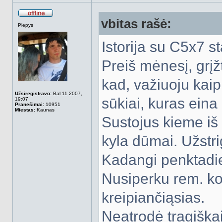
vbitas rašė:
Atsijungęs
Plepys
Istorija su C5x7 s
Preiš mėnesį, grįž
kad, važiuoju kaip
Užsiregistravo:
Bal 11 2007,
sūkiai, kuras eina 
19:07
Pranešimai:
10951
Miestas:
Kaunas
Sustojus kieme iš 
kyla dūmai. Užstri
Kadangi penktadie
Nusiperku rem. ko
kreipiančiąsias.
Neatrodė tragiškai,