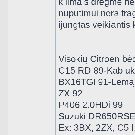
kilimais dregme nes
nuputimui nera tra
ijungtas veikiantis 
______________
Visokių Citroen bėd
C15 RD 89-Kabluk
BX16TGI 91-Lemą
ZX 92
P406 2.0HDi 99
Suzuki DR650RSE
Ex: 3BX, 2ZX, C5 I