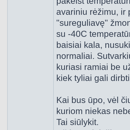
pakeist temperatūri
avariniu rėžimu, ir 
"sureguliavę" žmonė
su -40C temperatūr
baisiai kala, nusuk
normaliai. Sutvarki
kuriasi ramiai be už
kiek tyliai gali dir
Kai bus ūpo, vėl č
kuriom niekas nebe
Tai siūlykit.