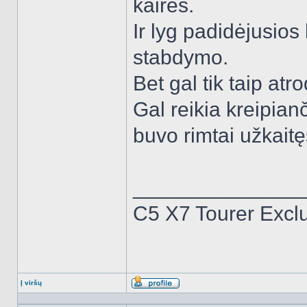
kairės.
Ir lyg padidėjusio
stabdymo.
Bet gal tik taip a
Gal reikia kreipian
buvo rimtai užkaitęs
______________
C5 X7 Tourer Excl
Į viršų
Aprašymas