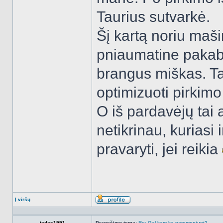
Taurius sutvarkė.
Šį kartą noriu maši
pniaumatine pakaba.
brangus miškas. Ta
optimizuoti pirkim
O iš pardavėjų tai 
netikrinau, kuriasi i
pravaryti, jei reikia
Į viršų
Aprašymas
tadas1991
Pranešimo tema:
Re: Gal kam ką paremontuot?