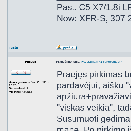
Past: C5 X7/1.8i L
Now: XFR-S, 307 2
Į viršų
Aprašymas
RimasB
Pranešimo tema:
Re: Gal kam ką paremontuot?
Praėjęs pirkimas b
Atsijungęs
Užsiregistravo:
Vas 20 2018,
pardavėjui, aišku "
16:23
Pranešimai:
3
Miestas:
Kaunas
apžiūra+pravažiavi
"viskas veikia", ta
Susumuoti gedimai,
mane. Po pirkimo i