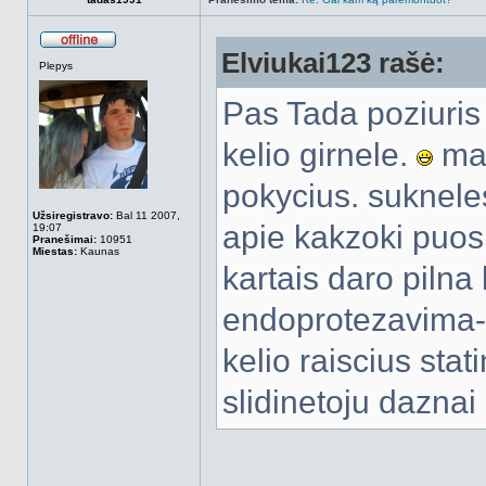
Elviukai123 rašė:
Atsijungęs
Plepys
Pas Tada poziuris 
kelio girnele.
mat
pokycius. sukneles
Užsiregistravo:
Bal 11 2007,
apie kakzoki puos
19:07
Pranešimai:
10951
Miestas:
Kaunas
kartais daro pilna k
endoprotezavima
kelio raiscius sta
slidinetoju daznai