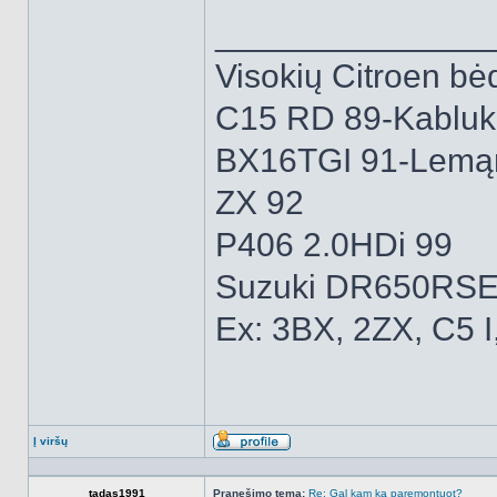
______________
Visokių Citroen bėd
C15 RD 89-Kabluk
BX16TGI 91-Lemą
ZX 92
P406 2.0HDi 99
Suzuki DR650RSE
Ex: 3BX, 2ZX, C5 I
Į viršų
Aprašymas
tadas1991
Pranešimo tema:
Re: Gal kam ką paremontuot?