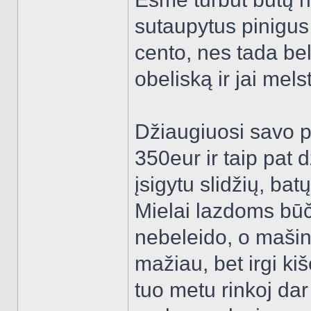
sutaupytus pinigus 
cento, nes tada bel
obeliską ir jai melst
Džiaugiuosi savo p
350eur ir taip pat 
įsigytu slidžių, ba
Mielai lazdoms būč
nebeleido, o mašin
mažiau, bet irgi ki
tuo metu rinkoj da