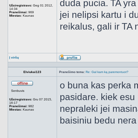
duda pucia. TA yra p
Užsiregistravo:
Geg 01 2012,
14:34
jei nelipsi kartu i 
Pranešimai:
969
Miestas:
Kaunas
reikalus, gali ir T
Į viršų
Aprašymas
Elviukai123
Pranešimo tema:
Re: Gal kam ką paremontuot?
o buna kas perka m
Atsijungęs
Senbuvis
pasidare. kiek esu p
Užsiregistravo:
Gru 07 2015,
16:17
nepraleki jei masin
Pranešimai:
982
Miestas:
Kaunas
baisiniu bedu nera