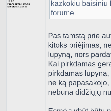
kazkokiu baisiniu
19:07
Pranešimai:
10951
Miestas:
Kaunas
forume..
Pas tamstą prie aut
kitoks priėjimas, n
lupyną, nors parda
Kai pirkdamas gerą
pirkdamas lupyną, r
ne ką papasakojo, t
nebūna didžiųjų nu
Esmė turbūt būtų ne