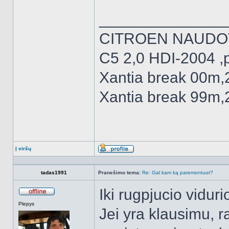
______________
CITROEN NAUDO
C5 2,0 HDI-2004 ,
Xantia break 00m,
Xantia break 99m,
Į viršų
Aprašymas
tadas1991
Pranešimo tema:
Re: Gal kam ką paremontuot?
Iki rugpjucio vidur
Atsijungęs
Plepys
Jei yra klausimu, r