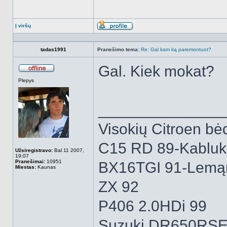
Į viršų
Aprašymas
tadas1991
Pranešimo tema:
Re: Gal kam ką paremontuot?
Gal. Kiek mokat?
Atsijungęs
Plepys
______________
Visokių Citroen bėd
C15 RD 89-Kabluk
Užsiregistravo:
Bal 11 2007,
19:07
Pranešimai:
10951
BX16TGI 91-Lemą
Miestas:
Kaunas
ZX 92
P406 2.0HDi 99
Suzuki DR650RSE