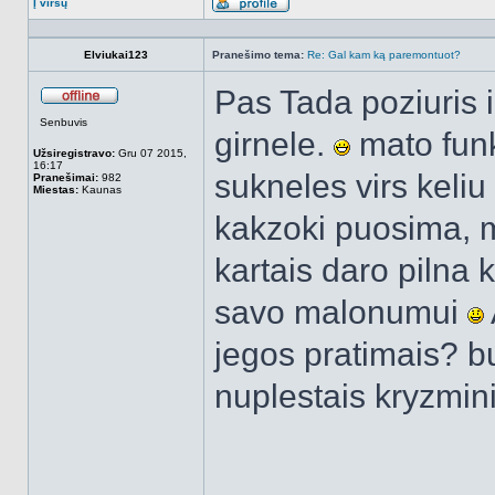
Į viršų
Aprašymas
Elviukai123
Pranešimo tema:
Re: Gal kam ką paremontuot?
Pas Tada poziuris i
Atsijungęs
Senbuvis
girnele.
mato funk
Užsiregistravo:
Gru 07 2015,
16:17
sukneles virs keliu
Pranešimai:
982
Miestas:
Kaunas
kakzoki puosima, m
kartais daro pilna 
savo malonumui
jegos pratimais? b
nuplestais kryzmin
______________