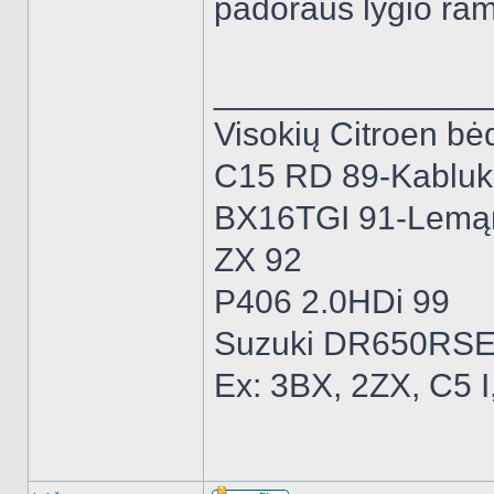
padoraus lygio ram
______________
Visokių Citroen bėd
C15 RD 89-Kabluk
BX16TGI 91-Lemą
ZX 92
P406 2.0HDi 99
Suzuki DR650RSE
Ex: 3BX, 2ZX, C5 I