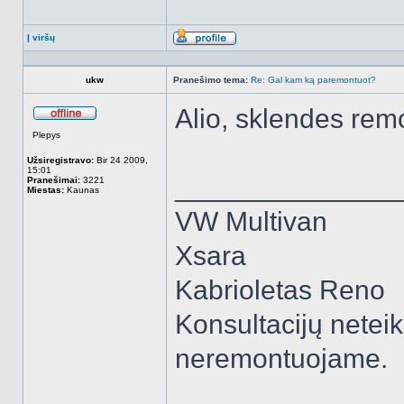
Į viršų
Aprašymas
ukw
Pranešimo tema:
Re: Gal kam ką paremontuot?
Alio, sklendes rem
Atsijungęs
Plepys
Užsiregistravo:
Bir 24 2009,
15:01
______________
Pranešimai:
3221
Miestas:
Kaunas
VW Multivan
Xsara
Kabrioletas Reno
Konsultacijų neteik
neremontuojame.