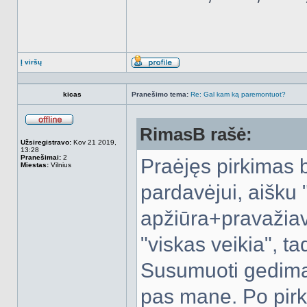
Į viršų
Aprašymas
kicas
Pranešimo tema:
Re: Gal kam ką paremontuot?
RimasB rašė:
Atsijungęs
Užsiregistravo:
Kov 21 2019,
13:28
Pranešimai:
2
Praėjęs pirkimas 
Miestas:
Vilnius
pardavėjui, aišku 
apžiūra+pravažiavi
"viskas veikia", t
Susumuoti gedimai
pas mane. Po pirk