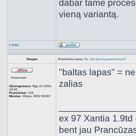
dabar tame procese 
vieną variantą.
Į viršų
Aprašymas
Skapas
Pranešimo tema:
Re: Gal kam ką paremontuot?
"baltas lapas" = 
Atsijungęs
Pastovusis
zalias
Užsiregistravo:
Rgp 23 2004,
16:46
Pranešimai:
129
Miestas:
Vilnius, 8652 80267
______________
ex 97 Xantia 1.9td 
bent jau Prancūza