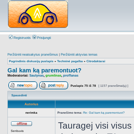
Registruotis
Prisijungti
Peržiūrėti neatsakytus pranešimus
|
Peržiūrėti aktyvias temas
Pagrindinis diskusijų puslapis
»
Techninė pagalba
»
Citrodaktarai
Gal kam ką paremontuot?
Moderatoriai:
Saulynas
,
grumlinas
,
proffanas
Puslapis
75
iš
78
[ 1157 pranešimai(ų) ]
Naujos temos kūrimas
Atsakyti į temą
Spausdinti
Autorius
nerimka
Pranešimo tema:
Re: Gal kam ką paremontuot?
Tauragej visi visus 
Atsijungęs
Senbuvis