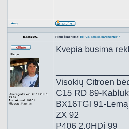
Į viršų
Aprašymas
tadas1991
Pranešimo tema:
Re: Gal kam ką paremontuot?
Kvepia busima re
Atsijungęs
Plepys
______________
Visokių Citroen bėd
C15 RD 89-Kabluk
Užsiregistravo:
Bal 11 2007,
19:07
Pranešimai:
10951
BX16TGI 91-Lemą
Miestas:
Kaunas
ZX 92
P406 2.0HDi 99