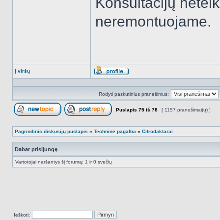
Konsultacijų neteik
neremontuojame.
Į viršų
Aprašymas
Rodyti paskutinius pranešimus:
Puslapis
75
iš
78
[ 1157 pranešimai(ų) ]
Naujos temos kūrimas
Atsakyti į temą
Pagrindinis diskusijų puslapis
»
Techninė pagalba
»
Citrodaktarai
Dabar prisijungę
Vartotojai naršantys šį forumą: 1 ir 0 svečių
Ieškoti: