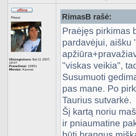
RimasB rašė:
Atsijungęs
Plepys
Praėjęs pirkimas 
pardavėjui, aišku 
apžiūra+pravažiavi
Užsiregistravo:
Bal 11 2007,
"viskas veikia", t
19:07
Pranešimai:
10951
Miestas:
Kaunas
Susumuoti gedimai
pas mane. Po pirk
Taurius sutvarkė.
Šį kartą noriu maš
ir pniaumatine pak
būti brangus miška