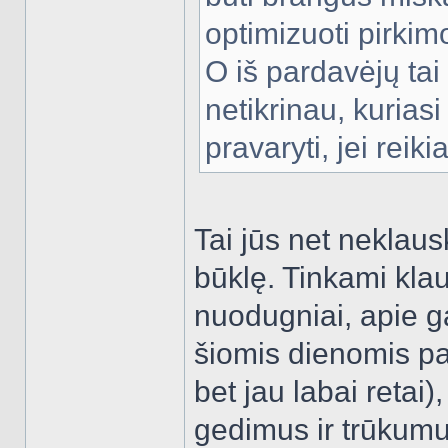
optimizuoti pirkim
O iš pardavėjų tai
netikrinau, kuriasi 
pravaryti, jei reiki
Tai jūs net neklaus
būklę. Tinkami kla
nuodugniai, apie g
šiomis dienomis pa
bet jau labai retai
gedimus ir trūkumu