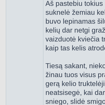
Aš pastebiu tokius 
suknelė žemiau kelių
buvo lepinamas šil
kelių dar netgi graž
vaizduotė kviečia tru
kaip tas kelis atro
Tiesą sakant, nieko
žinau tuos visus p
gerą kelio truktelė
neatsisegė, kai da
sniego, slidė smigo 