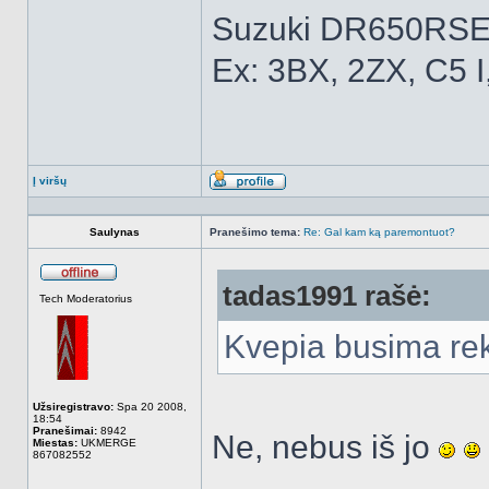
Suzuki DR650RSE
Ex: 3BX, 2ZX, C5 I
Į viršų
Aprašymas
Saulynas
Pranešimo tema:
Re: Gal kam ką paremontuot?
tadas1991 rašė:
Atsijungęs
Tech Moderatorius
Kvepia busima re
Užsiregistravo:
Spa 20 2008,
18:54
Pranešimai:
8942
Ne, nebus iš jo
Miestas:
UKMERGE
867082552