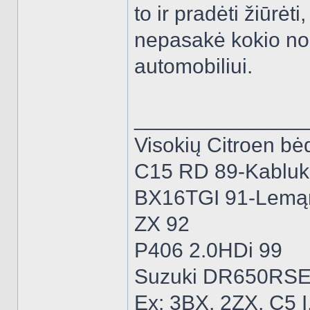
to ir pradėti žiūrė
nepasakė kokio nor
automobiliui.
______________
Visokių Citroen bėd
C15 RD 89-Kabluk
BX16TGI 91-Lemą
ZX 92
P406 2.0HDi 99
Suzuki DR650RSE
Ex: 3BX, 2ZX, C5 I