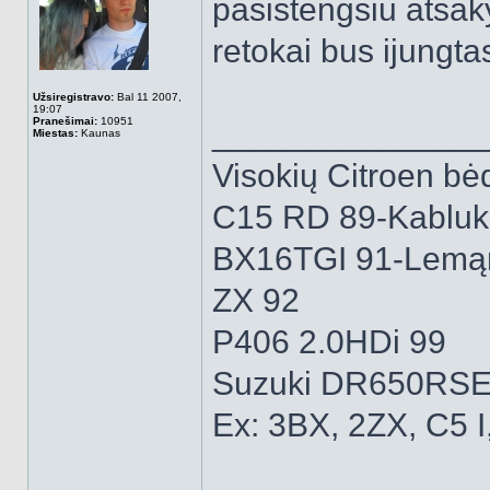
pasistengsiu atsaky
retokai bus ijungta
Užsiregistravo:
Bal 11 2007,
19:07
Pranešimai:
10951
______________
Miestas:
Kaunas
Visokių Citroen bėd
C15 RD 89-Kabluk
BX16TGI 91-Lemą
ZX 92
P406 2.0HDi 99
Suzuki DR650RSE
Ex: 3BX, 2ZX, C5 I