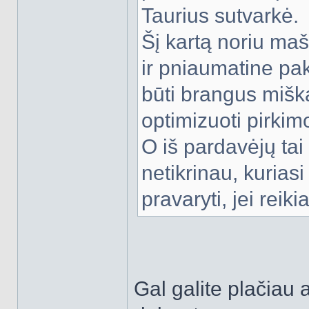
Taurius sutvarkė.
Šį kartą noriu maš
ir pniaumatine pak
būti brangus miška
optimizuoti pirkim
O iš pardavėjų tai
netikrinau, kuriasi 
pravaryti, jei reiki
Gal galite plačiau 