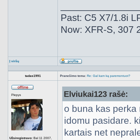
______________
Past: C5 X7/1.8i L
Now: XFR-S, 307 2
Į viršų
Aprašymas
tadas1991
Pranešimo tema:
Re: Gal kam ką paremontuot?
Elviukai123 rašė:
Atsijungęs
Plepys
o buna kas perka 
idomu pasidare. kie
kartais net neprale
Užsiregistravo:
Bal 11 2007,