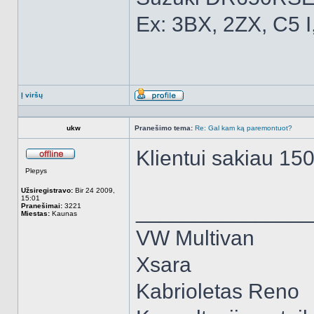
Ex: 3BX, 2ZX, C5 I
Į viršų
Aprašymas
ukw
Pranešimo tema:
Re: Gal kam ką paremontuot?
Klientui sakiau 150
Atsijungęs
Plepys
Užsiregistravo:
Bir 24 2009,
15:01
______________
Pranešimai:
3221
Miestas:
Kaunas
VW Multivan
Xsara
Kabrioletas Reno