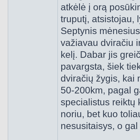
atkėlė į orą posū
truputį, atsistojau,
Septynis mėnesius 
važiavau dviračiu 
kelį. Dabar jis grei
pavargsta, šiek ti
dviračių žygis, ka
50-200km, pagal ga
specialistus reiktų
noriu, bet kuo toli
nesusitaisys, o gal 