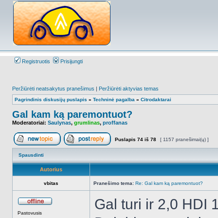
Registruotis
Prisijungti
Peržiūrėti neatsakytus pranešimus
|
Peržiūrėti aktyvias temas
Pagrindinis diskusijų puslapis
»
Techninė pagalba
»
Citrodaktarai
Gal kam ką paremontuot?
Moderatoriai:
Saulynas
,
grumlinas
,
proffanas
Puslapis
74
iš
78
[ 1157 pranešimai(ų) ]
Naujos temos kūrimas
Atsakyti į temą
Spausdinti
Autorius
vbitas
Pranešimo tema:
Re: Gal kam ką paremontuot?
Gal turi ir 2,0 HDI 
Atsijungęs
Pastovusis