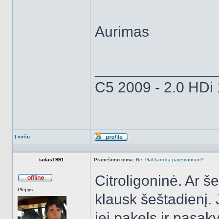
Aurimas
______________
C5 2009 - 2.0 HDi
Į viršų
Aprašymas
tadas1991
Pranešimo tema:
Re: Gal kam ką paremontuot?
Citroligoninė. Ar š
Atsijungęs
Plepys
klausk šeštadienį.
jei pakels ir pasak