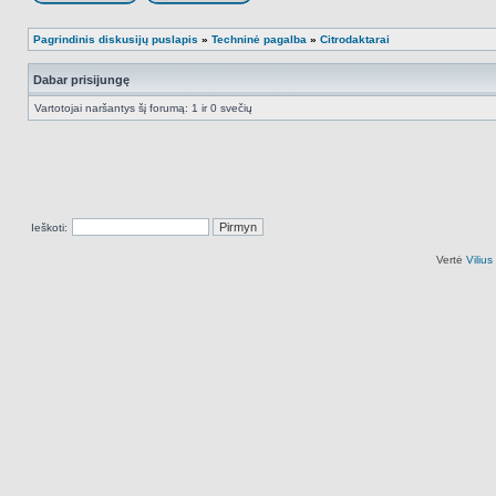
Naujos temos kūrimas
Atsakyti į temą
Pagrindinis diskusijų puslapis
»
Techninė pagalba
»
Citrodaktarai
Dabar prisijungę
Vartotojai naršantys šį forumą: 1 ir 0 svečių
Ieškoti:
Vertė
Viliu