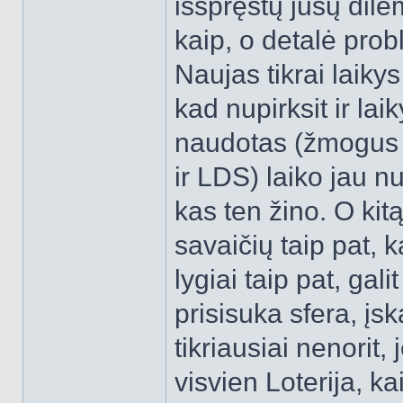
išspręstų jūsų dil
kaip, o detalė prob
Naujas tikrai laiky
kad nupirksit ir la
naudotas (žmogus p
ir LDS) laiko jau nu
kas ten žino. O kitą
savaičių taip pat, k
lygiai taip pat, gal
prisisuka sfera, įsk
tikriausiai nenorit,
visvien Loterija, k