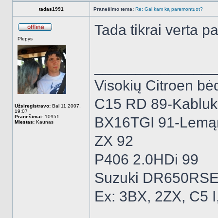
tadas1991
Pranešimo tema:
Re: Gal kam ką paremontuot?
Tada tikrai verta p
Atsijungęs
Plepys
______________
Visokių Citroen bėd
C15 RD 89-Kabluk
Užsiregistravo:
Bal 11 2007,
19:07
Pranešimai:
10951
BX16TGI 91-Lemą
Miestas:
Kaunas
ZX 92
P406 2.0HDi 99
Suzuki DR650RSE
Ex: 3BX, 2ZX, C5 I