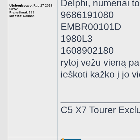
Delphi, numeriai to
Užsiregistravo:
Rgp 27 2018,
08:52
9686191080
Pranešimai:
133
Miestas:
Kaunas
EMBR00101D
1980L3
1608902180
rytoj vežu vieną par
ieškoti kažko į jo vi
______________
C5 X7 Tourer Excl