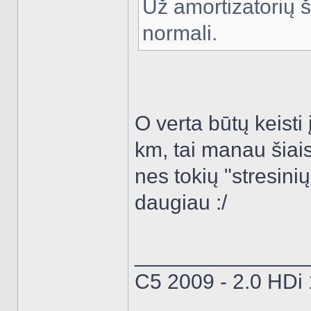
Už amortizatorių š
normali.
O verta būtų keist
km, tai manau šiais
nes tokių "stresini
daugiau :/
______________
C5 2009 - 2.0 HDi