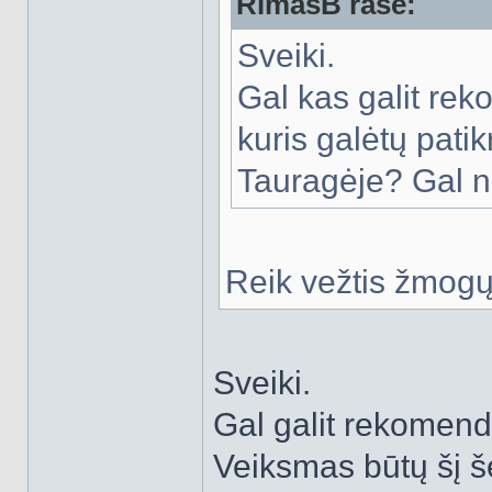
RimasB rašė:
Sveiki.
Gal kas galit rek
kuris galėtų patik
Tauragėje? Gal n
Reik vežtis žmogų
Sveiki.
Gal galit rekomend
Veiksmas būtų šį š