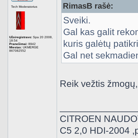
RimasB rašė:
Atsijungęs
Tech Moderatorius
Sveiki.
Gal kas galit reko
Užsiregistravo:
Spa 20 2008,
kuris galėtų patik
18:54
Pranešimai:
8942
Miestas:
UKMERGE
867082552
Gal net sekmadien
Reik vežtis žmogų,
______________
CITROEN NAUDO
C5 2,0 HDI-2004 ,