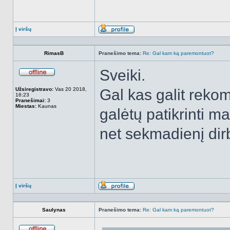
Į viršų
Aprašymas
RimasB
Pranešimo tema:
Re: Gal kam ką paremontuot?
Sveiki.
Atsijungęs
Užsiregistravo:
Vas 20 2018,
Gal kas galit rekom
16:23
Pranešimai:
3
Miestas:
Kaunas
galėtų patikrinti m
net sekmadienį dir
Į viršų
Aprašymas
Saulynas
Pranešimo tema:
Re: Gal kam ką paremontuot?