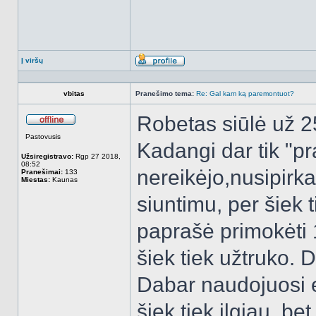
Į viršų
Aprašymas
vbitas
Pranešimo tema:
Re: Gal kam ką paremontuot?
Robetas siūlė už 2
Atsijungęs
Pastovusis
Kadangi dar tik "pr
Užsiregistravo:
Rgp 27 2018,
08:52
nereikėjo,nusipirk
Pranešimai:
133
Miestas:
Kaunas
siuntimu, per šiek 
paprašė primokėti 1
šiek tiek užtruko. 
Dabar naudojuosi 
šiek tiek ilgiau, be