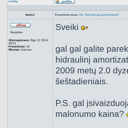
Į viršų
Aprašymas
AurisJ
Pranešimo tema:
Re: Gal kam ką paremontuot?
Sveiki
Atsijungęs
Naujokas
Užsiregistravo:
Rgp 12 2014,
08:51
gal gal galite pare
Pranešimai:
10
Miestas:
Kaunas
hidraulinį amortizat
2009 metų 2.0 dyze
šeštadieniais.
P.S. gal įsivaizduo
malonumo kaina?