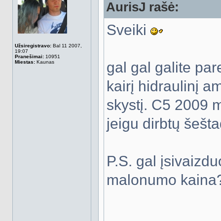
AurisJ rašė:
Sveiki
Užsiregistravo:
Bal 11 2007,
19:07
Pranešimai:
10951
Miestas:
Kaunas
gal gal galite pa
kairį hidraulinį a
skystį. C5 2009 
jeigu dirbtų šešta
P.S. gal įsivaizdu
malonumo kaina