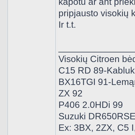
kapotu ar ant priek
pripjausto visokių k
Ir t.t.
______________
Visokių Citroen bėd
C15 RD 89-Kabluk
BX16TGI 91-Lemą
ZX 92
P406 2.0HDi 99
Suzuki DR650RSE
Ex: 3BX, 2ZX, C5 I