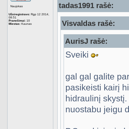
tadas1991 rašė:
Atsijungęs
Naujokas
Užsiregistravo:
Rgp 12 2014,
08:51
Pranešimai:
10
Visvaldas rašė:
Miestas:
Kaunas
AurisJ rašė:
Sveiki
gal gal galite p
pasikeisti kairį 
hidraulinį skyst
nuostabu jeigu d