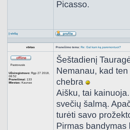
Picasso.
Į viršų
Aprašymas
vbitas
Pranešimo tema:
Re: Gal kam ką paremontuot?
Šeštadienį Tauragė
Atsijungęs
Pastovusis
Nemanau, kad ten 
Užsiregistravo:
Rgp 27 2018,
08:52
chebra
Pranešimai:
133
Miestas:
Kaunas
Aišku, tai kainuoja. 
svečių šalmą. Apa
turėti savo prožekt
Pirmas bandymas b