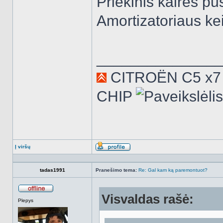
Priekinis kairės pu
Amortizatoriaus kei
______________
CITROËN C5 x7 2
CHIP
Į viršų
Aprašymas
tadas1991
Pranešimo tema:
Re: Gal kam ką paremontuot?
Visvaldas rašė:
Atsijungęs
Plepys