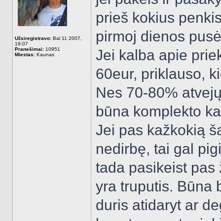
prieš kokius penki
pirmoj dienos pusėj
Užsiregistravo:
Bal 11 2007,
19:07
Pranešimai:
10951
Jei kalba apie priek
Miestas:
Kaunas
60eur, priklauso, k
Nes 70-80% atvejų 
būna komplekto ka
Jei pas kažkokią š
nedirbę, tai gal pig
tada pasikeist pas
yra truputis. Būna
duris atidaryt ar d