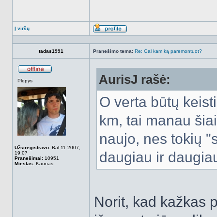
Į viršų
Aprašymas
tadas1991
Pranešimo tema:
Re: Gal kam ką paremontuot?
AurisJ rašė:
Atsijungęs
Plepys
O verta būtų keis
km, tai manau šiai
naujo, nes tokių "
Užsiregistravo:
Bal 11 2007,
daugiau ir daugiau
19:07
Pranešimai:
10951
Miestas:
Kaunas
Norit, kad kažkas p