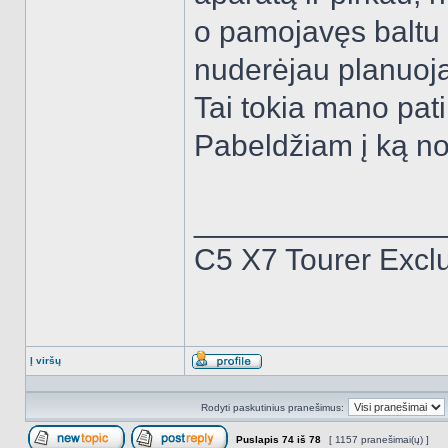
o pamojavęs baltu 
nuderėjau planuoj
Tai tokia mano pati
Pabeldžiam į ką no
______________
C5 X7 Tourer Excl
Į viršų
Aprašymas
Rodyti paskutinius pranešimus:
Puslapis
74
iš
78
[ 1157 pranešimai(ų) ]