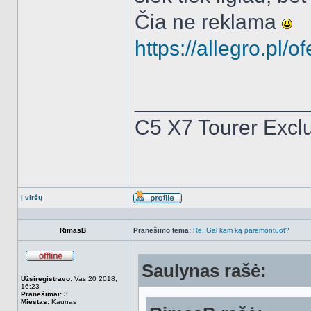
Čia ne reklama
https://allegro.pl/o
______________
C5 X7 Tourer Excl
Į viršų
Aprašymas
RimasB
Pranešimo tema:
Re: Gal kam ką paremontuot?
Saulynas rašė:
Atsijungęs
Užsiregistravo:
Vas 20 2018,
16:23
Pranešimai:
3
Miestas:
Kaunas