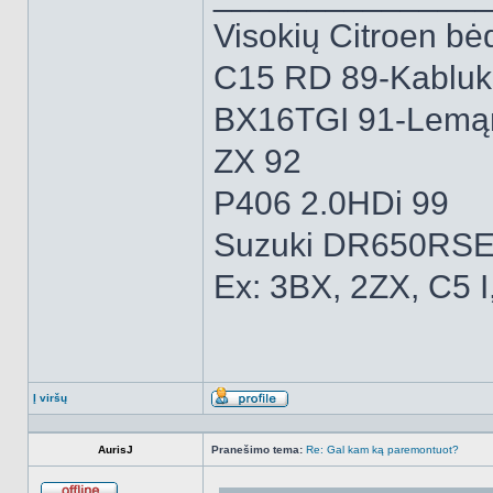
Visokių Citroen bėd
C15 RD 89-Kabluk
BX16TGI 91-Lemą
ZX 92
P406 2.0HDi 99
Suzuki DR650RSE
Ex: 3BX, 2ZX, C5 I
Į viršų
Aprašymas
AurisJ
Pranešimo tema:
Re: Gal kam ką paremontuot?