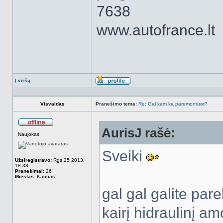
7638
www.autofrance.lt
Į viršų
Aprašymas
Visvaldas
Pranešimo tema:
Re: Gal kam ką paremontuot?
AurisJ rašė:
Atsijungęs
Naujokas
Sveiki
Užsiregistravo:
Rgs 25 2013,
18:38
Pranešimai:
26
Miestas:
Kaunas
gal gal galite par
kairį hidraulinį am