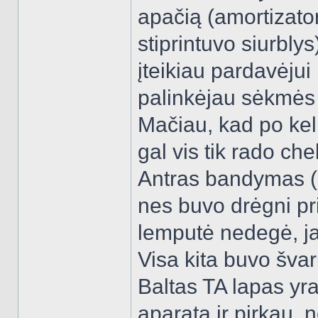
apačią (amortizatori
stiprintuvo siurbly
įteikiau pardavėjui
palinkėjau sėkmės i
Mačiau, kad po keli
gal vis tik rado ch
Antras bandymas (su
nes buvo drėgni pri
lemputė nedegė, j
Visa kita buvo šva
Baltas TA lapas yr
aparatą ir pirkau,