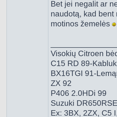
Bet jei negalit ar ne
naudotą, kad bent n
motinos žemelės
______________
Visokių Citroen bėd
C15 RD 89-Kabluk
BX16TGI 91-Lemą
ZX 92
P406 2.0HDi 99
Suzuki DR650RSE
Ex: 3BX, 2ZX, C5 I