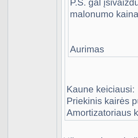
P.S. gal įsivaizd
malonumo kain
Aurimas
Kaune keiciausi:
Priekinis kairės 
Amortizatoriaus k