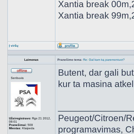
Xantia break 00m,
Xantia break 99m,
Į viršų
Aprašymas
Laimonas
Pranešimo tema:
Re: Gal kam ką paremontuot?
Butent, dar gali but
Atsijungęs
Senbuvis
kur ta masina atke
______________
Peugeot/Citroen/R
Užsiregistravo:
Rgs 21 2012,
08:01
Pranešimai:
509
programavimas, Ch
Miestas:
Klaipeda