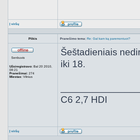
Į viršų
Aprašymas
Plikis
Pranešimo tema:
Re: Gal kam ką paremontuot?
Šeštadieniais nedi
Atsijungęs
Senbuvis
iki 18.
Užsiregistravo:
Bal 20 2010,
08:21
Pranešimai:
274
Miestas:
Vilnius
______________
C6 2,7 HDI
Į viršų
Aprašymas