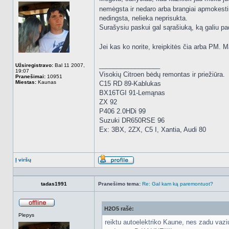
nemėgsta ir nedaro arba brangiai apmokestina
nedingsta, nelieka neprisukta.
Surašysiu paskui gal sąrašiuką, ką galiu pa
Jei kas ko norite, kreipkitės čia arba PM. 
_________________
Užsiregistravo:
Bal 11 2007,
19:07
Visokių Citroen bėdų remontas ir priežiūra.
Pranešimai:
10951
Miestas:
Kaunas
C15 RD 89-Kablukas
BX16TGI 91-Lemąnas
ZX 92
P406 2.0HDi 99
Suzuki DR650RSE 96
Ex: 3BX, 2ZX, C5 I, Xantia, Audi 80
Į viršų
Aprašymas
tadas1991
Pranešimo tema:
Re: Gal kam ką paremontuot?
H2O5 rašė:
Atsijungęs
Plepys
reiktu autoelektriko Kaune, nes zadu vazi