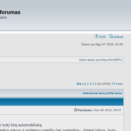
 forumas
niams
DUK
Ieškoti
Dabar yra Rgp 07 2026, 03:30
Visos datos yra Array Etc/GMT-2
Eiti į
1
2
3
4
5
ELLIPSIS
78
Kitas
Ankstesnė tema
|
Kita tema
Parašytas:
Sau 08 2013, 04:07
Standartinė
r kokį kitą automobiliuką.
ikia galvos ir problemų paieškų bei sprendimų - būtent tokius, kurių