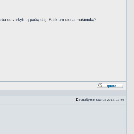
arba sutvarkyti tą pačią dalį. Paliktum dienai mašiniuką?
Atsakyt
cituojan
Parašytas:
Sau 08 2013, 19:56
Standartinė