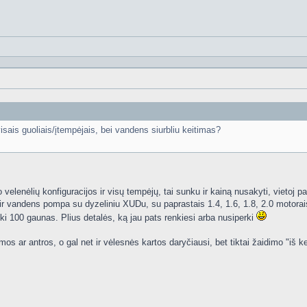
sais guoliais/įtempėjais, bei vandens siurbliu keitimas?
elenėlių konfiguracijos ir visų tempėjų, tai sunku ir kainą nusakyti, vietoj p
 ir vandens pompa su dyzeliniu XUDu, su paprastais 1.4, 1.6, 1.8, 2.0 motorai
 iki 100 gaunas. Plius detalės, ką jau pats renkiesi arba nusiperki
s ar antros, o gal net ir vėlesnės kartos daryčiausi, bet tiktai žaidimo "iš ke