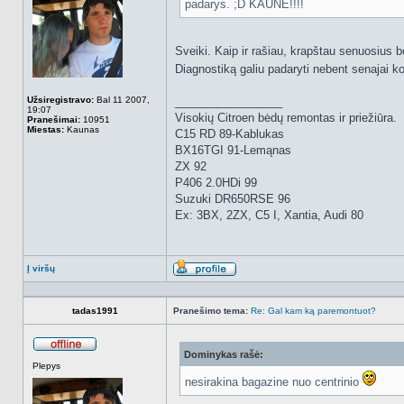
padarys. ;D KAUNE!!!!
Sveiki. Kaip ir rašiau, krapštau senuosius b
Diagnostiką galiu padaryti nebent senajai ko
Užsiregistravo:
Bal 11 2007,
_________________
19:07
Visokių Citroen bėdų remontas ir priežiūra.
Pranešimai:
10951
Miestas:
Kaunas
C15 RD 89-Kablukas
BX16TGI 91-Lemąnas
ZX 92
P406 2.0HDi 99
Suzuki DR650RSE 96
Ex: 3BX, 2ZX, C5 I, Xantia, Audi 80
Į viršų
Aprašymas
tadas1991
Pranešimo tema:
Re: Gal kam ką paremontuot?
Dominykas rašė:
Atsijungęs
Plepys
nesirakina bagazine nuo centrinio