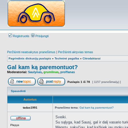
Registruotis
Prisijungti
Peržiūrėti neatsakytus pranešimus
|
Peržiūrėti aktyvias temas
Pagrindinis diskusijų puslapis
»
Techninė pagalba
»
Citrodaktarai
Gal kam ką paremontuot?
Moderatoriai:
Saulynas
,
grumlinas
,
proffanas
Puslapis
1
iš
78
[ 1157 pranešimai(ų) ]
Naujos temos kūrimas
Atsakyti į temą
Spausdinti
Autorius
tadas1991
Pranešimo tema:
Gal kam ką paremontuot?
Sveiki.
Su sąlyga, kad Sausį, gal ir dalį vasario t
Atsijungęs
Plepys
Mėgstu, sakyčiau, kad kažkiek jau moku juos