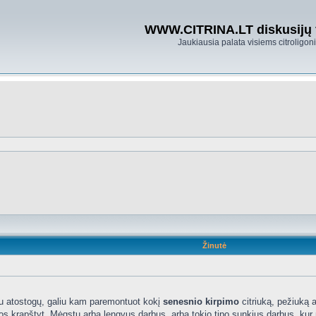
WWW.CITRINA.LT diskusijų
Jaukiausia palata visiems citroligo
Žinutė
uriu atostogų, galiu kam paremontuot kokį
senesnio kirpimo
citriuką, pežiuką a
 krapštyt. Mėgstu arba lengvus darbus, arba tokio tipo sunkius darbus, kur re