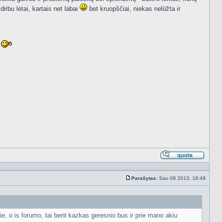
irbu lėtai, kartais net labai
bet kruopščiai, niekas nelūžta ir
u
Atsakyt
cituojan
Parašytas:
Sau 08 2013, 18:49
Standartinė
e, o is forumo, tai bent kazkas geresnio bus ir prie mano akiu