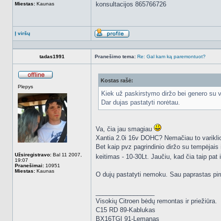
konsultacijos 865766726
Miestas:
Kaunas
Į viršų
Aprašymas
tadas1991
Pranešimo tema:
Re: Gal kam ką paremontuot?
Kostas rašė:
Atsijungęs
Plepys
Kiek už paskirstymo diržo bei genero su vi
Dar dujas pastatyti norėtau.
Va, čia jau smagiau
Xantia 2.0i 16v DOHC? Nemačiau to variklio v
Bet kaip pvz pagrindinio diržo su tempėjais
Užsiregistravo:
Bal 11 2007,
keitimas - 10-30Lt. Jaučiu, kad čia taip pat
19:07
Pranešimai:
10951
Miestas:
Kaunas
O dujų pastatyti nemoku. Sau paprastas pirmo
_________________
Visokių Citroen bėdų remontas ir priežiūra.
C15 RD 89-Kablukas
BX16TGI 91-Lemąnas