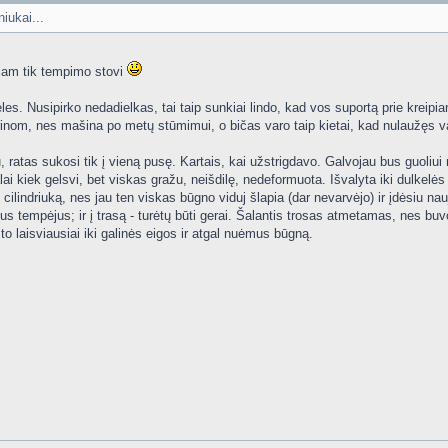
niukai...
triam tik tempimo stovi
es. Nusipirko nedadielkas, tai taip sunkiai lindo, kad vos suportą prie kreipian
rinom, nes mašina po metų stūmimui, o bičas varo taip kietai, kad nulaužęs va
, ratas sukosi tik į vieną pusę. Kartais, kai užstrigdavo. Galvojau bus guoliui 
alai kiek gelsvi, bet viskas gražu, neišdilę, nedeformuota. Išvalyta iki dulkelė
 cilindriuką, nes jau ten viskas būgno viduj šlapia (dar nevarvėjo) ir įdėsiu na
inius tempėjus; ir į trasą - turėtų būti gerai. Šalantis trosas atmetamas, nes 
to laisviausiai iki galinės eigos ir atgal nuėmus būgną.