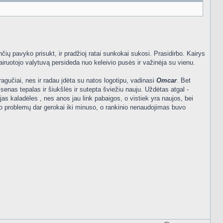
čių pavyko prisukt, ir pradžioj ratai sunkokai sukosi. Prasidirbo. Kairys
iruotojo valytuvą persideda nuo keleivio pusės ir važinėja su vienu.
ragučiai, nes ir radau įdėta su natos logotipu, vadinasi
Omcar
. Bet
s senas tepalas ir šiukšlės ir sutepta šviežiu nauju. Uždėtas atgal -
ujas kaladėles , nes anos jau link pabaigos, o vistiek yra naujos, bei
buvo problemų dar gerokai iki minuso, o rankinio nenaudojimas buvo