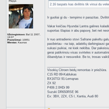
Plepys
2.16 taspats kas dvilitris tik virsui du vele
Ir guoliai gi du - tempimo ir parazitas. Dvili
Vakar keičiau Hyundai Lantra galines kaladėl
suportas šlapias ir abu papuvę, bet net neo
Užsiregistravo:
Bal 11 2007,
19:07
Ir nuo antradienio stovi Safrane pakeltu galu
Pranešimai:
10951
Miestas:
Kaunas
pasibėriau - na taip, adatėlių darbingiausi g
sukasi puikiai, nė kiek nekliba. Dar pakeisiu
gerai patikrinsiu visas svirteles ir automat
išbandytas ir nesuveikė. Be to, trosas vaikš
_________________
Visokių Citroen bėdų remontas ir priežiūra.
C15 RD 89-Kablukas
BX16TGI 91-Lemąnas
ZX 92
P406 2.0HDi 99
Suzuki DR650RSE 96
Ex: 3BX, 2ZX, C5 I, Xantia, Audi 80