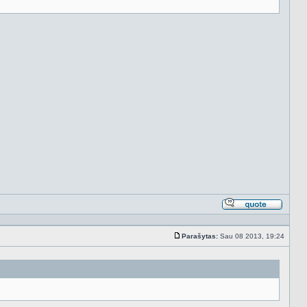
Atsakyt
cituojan
Parašytas:
Sau 08 2013, 19:24
Standartinė