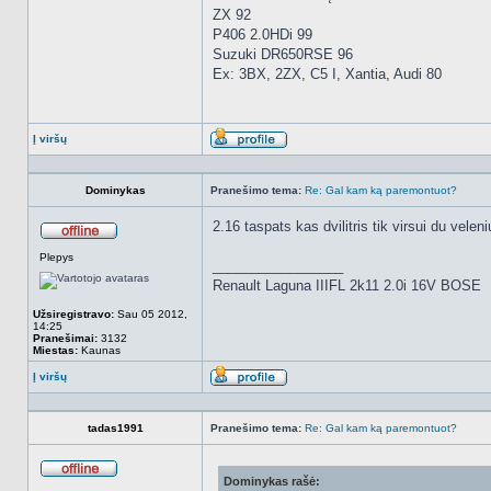
ZX 92
P406 2.0HDi 99
Suzuki DR650RSE 96
Ex: 3BX, 2ZX, C5 I, Xantia, Audi 80
Į viršų
Aprašymas
Dominykas
Pranešimo tema:
Re: Gal kam ką paremontuot?
2.16 taspats kas dvilitris tik virsui du veleni
Atsijungęs
Plepys
_________________
Renault Laguna IIIFL 2k11 2.0i 16V BOSE
Užsiregistravo:
Sau 05 2012,
14:25
Pranešimai:
3132
Miestas:
Kaunas
Į viršų
Aprašymas
tadas1991
Pranešimo tema:
Re: Gal kam ką paremontuot?
Dominykas rašė:
Atsijungęs