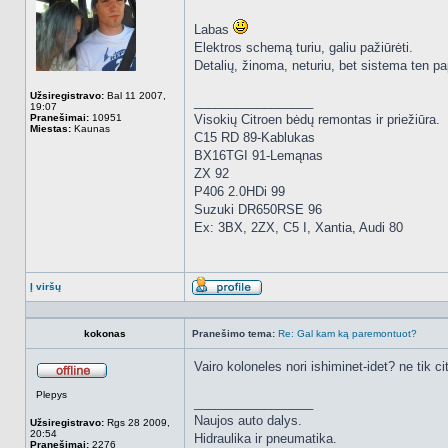
Labas
Elektros schemą turiu, galiu pažiūrėti.
Detalių, žinoma, neturiu, bet sistema ten pa
Užsiregistravo:
Bal 11 2007,
_________________
19:07
Pranešimai:
10951
Visokių Citroen bėdų remontas ir priežiūra.
Miestas:
Kaunas
C15 RD 89-Kablukas
BX16TGI 91-Lemąnas
ZX 92
P406 2.0HDi 99
Suzuki DR650RSE 96
Ex: 3BX, 2ZX, C5 I, Xantia, Audi 80
Į viršų
Aprašymas
kokonas
Pranešimo tema:
Re: Gal kam ką paremontuot?
Vairo koloneles nori ishiminet-idet? ne tik c
Atsijungęs
Plepys
_________________
Naujos auto dalys.
Užsiregistravo:
Rgs 28 2009,
20:54
Hidraulika ir pneumatika.
Pranešimai:
2276