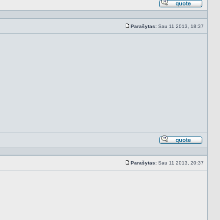
Atsakyt
cituojan
Parašytas:
Sau 11 2013, 18:37
Standartinė
Atsakyt
cituojan
Parašytas:
Sau 11 2013, 20:37
Standartinė