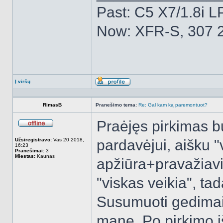
Past: C5 X7/1.8i L
Now: XFR-S, 307 2
Į viršų
Aprašymas
RimasB
Pranešimo tema:
Re: Gal kam ką paremontuot?
Praėjęs pirkimas b
Atsijungęs
Užsiregistravo:
Vas 20 2018,
pardavėjui, aišku "
16:23
Pranešimai:
3
Miestas:
Kaunas
apžiūra+pravažiavi
"viskas veikia", ta
Susumuoti gedimai,
mane. Po pirkimo i