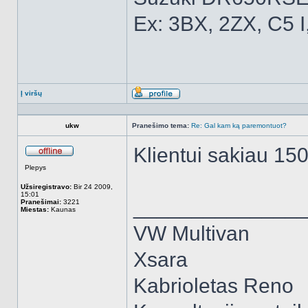
Ex: 3BX, 2ZX, C5 I
Į viršų
Aprašymas
ukw
Pranešimo tema:
Re: Gal kam ką paremontuot?
Klientui sakiau 150
Atsijungęs
Plepys
Užsiregistravo:
Bir 24 2009,
15:01
______________
Pranešimai:
3221
Miestas:
Kaunas
VW Multivan
Xsara
Kabrioletas Reno