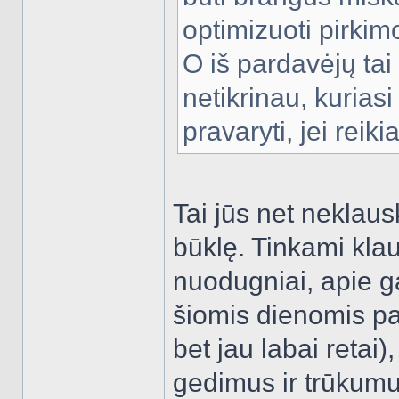
optimizuoti pirkim
O iš pardavėjų tai
netikrinau, kuriasi 
pravaryti, jei reiki
Tai jūs net neklaus
būklę. Tinkami kla
nuodugniai, apie g
šiomis dienomis pa
bet jau labai retai
gedimus ir trūkumu