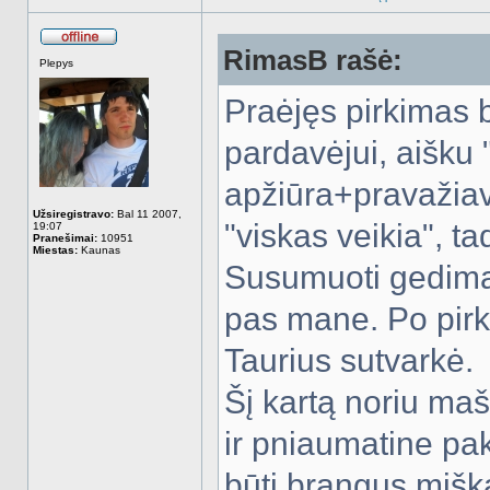
RimasB rašė:
Atsijungęs
Plepys
Praėjęs pirkimas 
pardavėjui, aišku 
apžiūra+pravažiavi
Užsiregistravo:
Bal 11 2007,
"viskas veikia", t
19:07
Pranešimai:
10951
Miestas:
Kaunas
Susumuoti gedimai
pas mane. Po pirk
Taurius sutvarkė.
Šį kartą noriu maš
ir pniaumatine pak
būti brangus miška