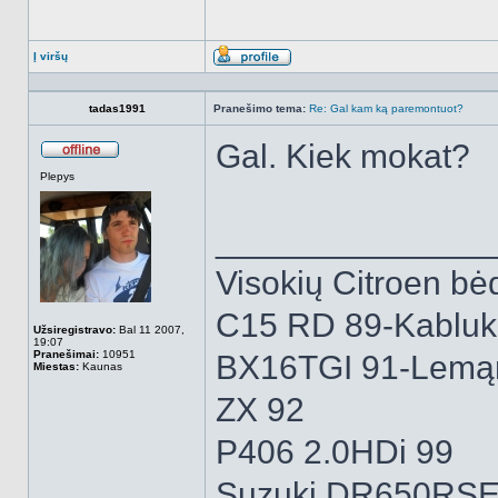
Į viršų
Aprašymas
tadas1991
Pranešimo tema:
Re: Gal kam ką paremontuot?
Gal. Kiek mokat?
Atsijungęs
Plepys
______________
Visokių Citroen bėd
C15 RD 89-Kabluk
Užsiregistravo:
Bal 11 2007,
19:07
Pranešimai:
10951
BX16TGI 91-Lemą
Miestas:
Kaunas
ZX 92
P406 2.0HDi 99
Suzuki DR650RSE