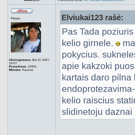
Elviukai123 rašė:
Atsijungęs
Plepys
Pas Tada poziuris 
kelio girnele.
mat
pokycius. sukneles
Užsiregistravo:
Bal 11 2007,
apie kakzoki puos
19:07
Pranešimai:
10951
Miestas:
Kaunas
kartais daro pilna k
endoprotezavima
kelio raiscius sta
slidinetoju daznai