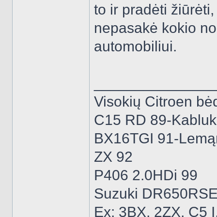
to ir pradėti žiūrė
nepasakė kokio nor
automobiliui.
______________
Visokių Citroen bėd
C15 RD 89-Kabluk
BX16TGI 91-Lemą
ZX 92
P406 2.0HDi 99
Suzuki DR650RSE
Ex: 3BX, 2ZX, C5 I