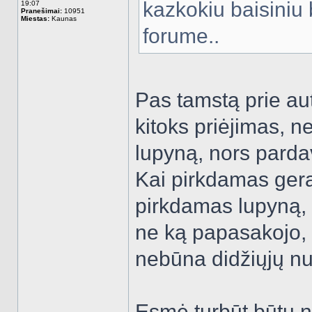
kazkokiu baisiniu
19:07
Pranešimai:
10951
Miestas:
Kaunas
forume..
Pas tamstą prie aut
kitoks priėjimas, n
lupyną, nors parda
Kai pirkdamas gerą
pirkdamas lupyną, r
ne ką papasakojo, t
nebūna didžiųjų nu
Esmė turbūt būtų ne