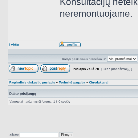
Konsultacijų neteik
neremontuojame.
Į viršų
Aprašymas
Rodyti paskutinius pranešimus:
Puslapis
75
iš
78
[ 1157 pranešimai(ų) ]
Naujos temos kūrimas
Atsakyti į temą
Pagrindinis diskusijų puslapis
»
Techninė pagalba
»
Citrodaktarai
Dabar prisijungę
Vartotojai naršantys šį forumą: 1 ir 0 svečių
Ieškoti: