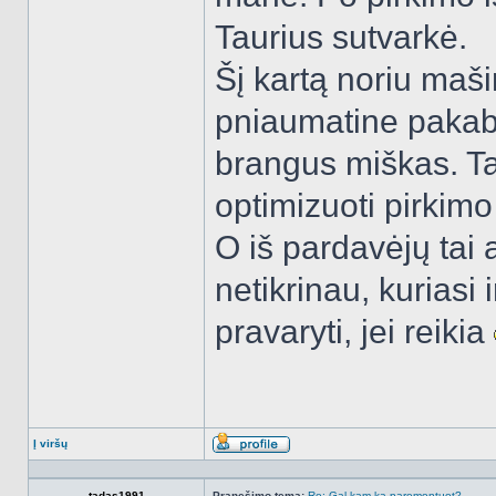
Taurius sutvarkė.
Šį kartą noriu maši
pniaumatine pakaba.
brangus miškas. Ta
optimizuoti pirkim
O iš pardavėjų tai 
netikrinau, kuriasi i
pravaryti, jei reikia
Į viršų
Aprašymas
tadas1991
Pranešimo tema:
Re: Gal kam ką paremontuot?