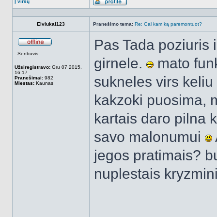
Į viršų
Aprašymas
Elviukai123
Pranešimo tema:
Re: Gal kam ką paremontuot?
Pas Tada poziuris i
Atsijungęs
Senbuvis
girnele.
mato funk
Užsiregistravo:
Gru 07 2015,
16:17
sukneles virs keliu
Pranešimai:
982
Miestas:
Kaunas
kakzoki puosima, m
kartais daro pilna 
savo malonumui
jegos pratimais? b
nuplestais kryzmin
______________