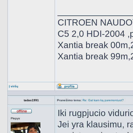
______________
CITROEN NAUDO
C5 2,0 HDI-2004 ,
Xantia break 00m,
Xantia break 99m,
Į viršų
Aprašymas
tadas1991
Pranešimo tema:
Re: Gal kam ką paremontuot?
Iki rugpjucio vidur
Atsijungęs
Plepys
Jei yra klausimu, r