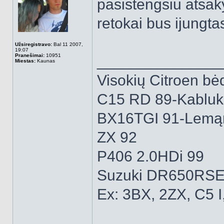
pasistengsiu atsaky
retokai bus ijungta
Užsiregistravo:
Bal 11 2007,
19:07
Pranešimai:
10951
______________
Miestas:
Kaunas
Visokių Citroen bėd
C15 RD 89-Kabluk
BX16TGI 91-Lemą
ZX 92
P406 2.0HDi 99
Suzuki DR650RSE
Ex: 3BX, 2ZX, C5 I