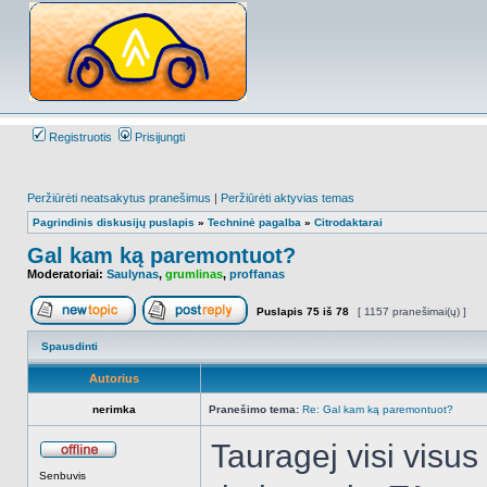
Registruotis
Prisijungti
Peržiūrėti neatsakytus pranešimus
|
Peržiūrėti aktyvias temas
Pagrindinis diskusijų puslapis
»
Techninė pagalba
»
Citrodaktarai
Gal kam ką paremontuot?
Moderatoriai:
Saulynas
,
grumlinas
,
proffanas
Puslapis
75
iš
78
[ 1157 pranešimai(ų) ]
Naujos temos kūrimas
Atsakyti į temą
Spausdinti
Autorius
nerimka
Pranešimo tema:
Re: Gal kam ką paremontuot?
Tauragej visi visus 
Atsijungęs
Senbuvis