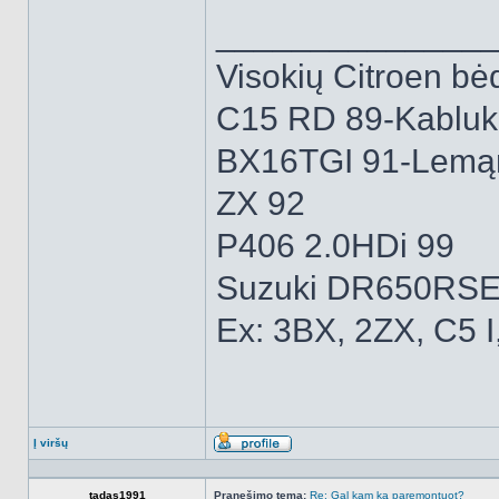
______________
Visokių Citroen bėd
C15 RD 89-Kabluk
BX16TGI 91-Lemą
ZX 92
P406 2.0HDi 99
Suzuki DR650RSE
Ex: 3BX, 2ZX, C5 I
Į viršų
Aprašymas
tadas1991
Pranešimo tema:
Re: Gal kam ką paremontuot?