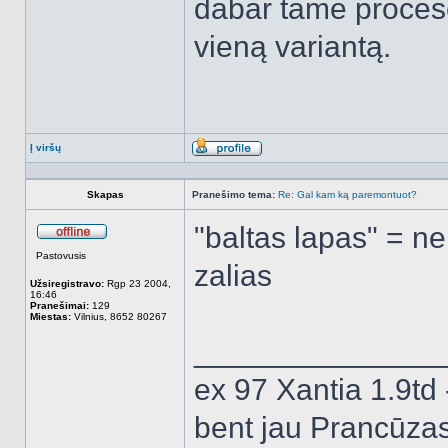
dabar tame procese 
vieną variantą.
Į viršų
Aprašymas
Skapas
Pranešimo tema:
Re: Gal kam ką paremontuot?
"baltas lapas" = 
Atsijungęs
Pastovusis
zalias
Užsiregistravo:
Rgp 23 2004,
16:46
Pranešimai:
129
Miestas:
Vilnius, 8652 80267
______________
ex 97 Xantia 1.9td 
bent jau Prancūza