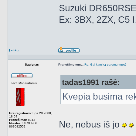
Suzuki DR650RSE
Ex: 3BX, 2ZX, C5 I
Į viršų
Aprašymas
Saulynas
Pranešimo tema:
Re: Gal kam ką paremontuot?
tadas1991 rašė:
Atsijungęs
Tech Moderatorius
Kvepia busima re
Užsiregistravo:
Spa 20 2008,
18:54
Pranešimai:
8942
Ne, nebus iš jo
Miestas:
UKMERGE
867082552