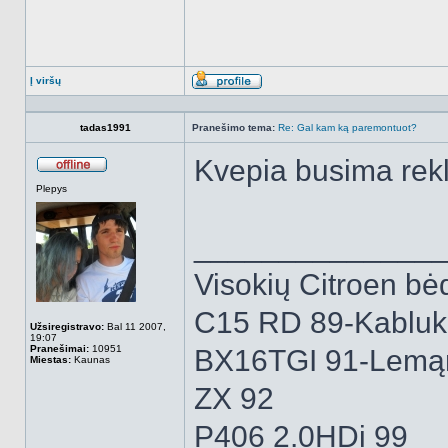
Į viršų
Aprašymas
tadas1991
Pranešimo tema:
Re: Gal kam ką paremontuot?
Kvepia busima re
Atsijungęs
Plepys
______________
Visokių Citroen bėd
C15 RD 89-Kabluk
Užsiregistravo:
Bal 11 2007,
19:07
Pranešimai:
10951
BX16TGI 91-Lemą
Miestas:
Kaunas
ZX 92
P406 2.0HDi 99