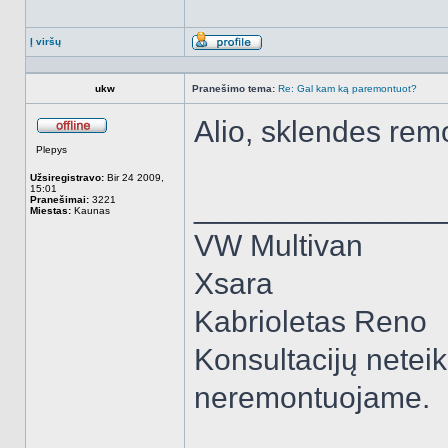
Į viršų
Aprašymas
ukw
Pranešimo tema:
Re: Gal kam ką paremontuot?
Alio, sklendes rem
Atsijungęs
Plepys
Užsiregistravo:
Bir 24 2009,
15:01
______________
Pranešimai:
3221
Miestas:
Kaunas
VW Multivan
Xsara
Kabrioletas Reno
Konsultacijų neteik
neremontuojame.