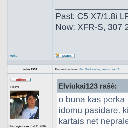
______________
Past: C5 X7/1.8i L
Now: XFR-S, 307 2
Į viršų
Aprašymas
tadas1991
Pranešimo tema:
Re: Gal kam ką paremontuot?
Elviukai123 rašė:
Atsijungęs
Plepys
o buna kas perka 
idomu pasidare. kie
kartais net neprale
Užsiregistravo:
Bal 11 2007,