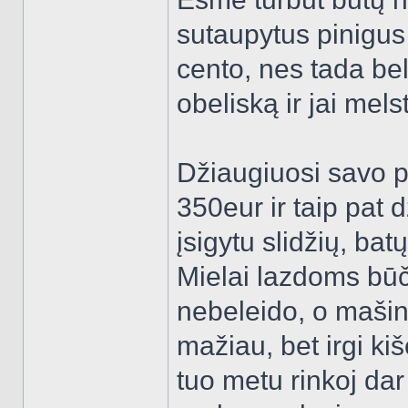
sutaupytus pinigus 
cento, nes tada bel
obeliską ir jai melst
Džiaugiuosi savo p
350eur ir taip pat 
įsigytu slidžių, ba
Mielai lazdoms būč
nebeleido, o mašin
mažiau, bet irgi ki
tuo metu rinkoj da