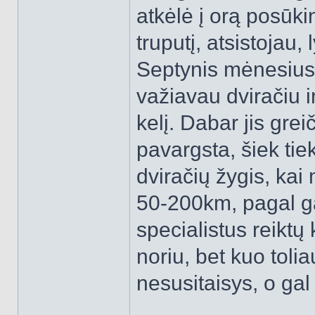
atkėlė į orą posū
truputį, atsistojau,
Septynis mėnesius 
važiavau dviračiu 
kelį. Dabar jis grei
pavargsta, šiek ti
dviračių žygis, ka
50-200km, pagal ga
specialistus reiktų
noriu, bet kuo toli
nesusitaisys, o gal 