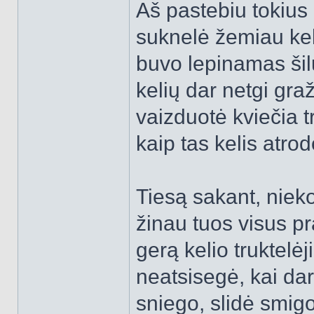
Aš pastebiu tokius 
suknelė žemiau kelių
buvo lepinamas šil
kelių dar netgi graž
vaizduotė kviečia tru
kaip tas kelis atro
Tiesą sakant, nieko
žinau tuos visus p
gerą kelio truktelė
neatsisegė, kai da
sniego, slidė smigo 