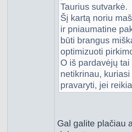
Taurius sutvarkė.
Šį kartą noriu maš
ir pniaumatine pak
būti brangus miška
optimizuoti pirkim
O iš pardavėjų tai
netikrinau, kuriasi 
pravaryti, jei reiki
Gal galite plačiau 