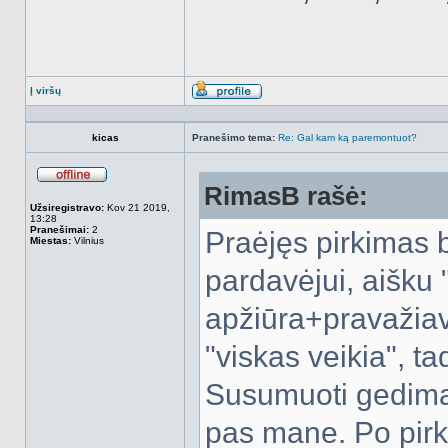
Į viršų
Aprašymas
kicas
Pranešimo tema:
Re: Gal kam ką paremontuot?
RimasB rašė:
Atsijungęs
Užsiregistravo:
Kov 21 2019,
13:28
Pranešimai:
2
Praėjęs pirkimas 
Miestas:
Vilnius
pardavėjui, aišku 
apžiūra+pravažiavi
"viskas veikia", t
Susumuoti gedimai
pas mane. Po pirk