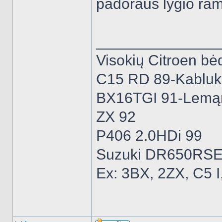
padoraus lygio ram
______________
Visokių Citroen bėd
C15 RD 89-Kabluk
BX16TGI 91-Lemą
ZX 92
P406 2.0HDi 99
Suzuki DR650RSE
Ex: 3BX, 2ZX, C5 I