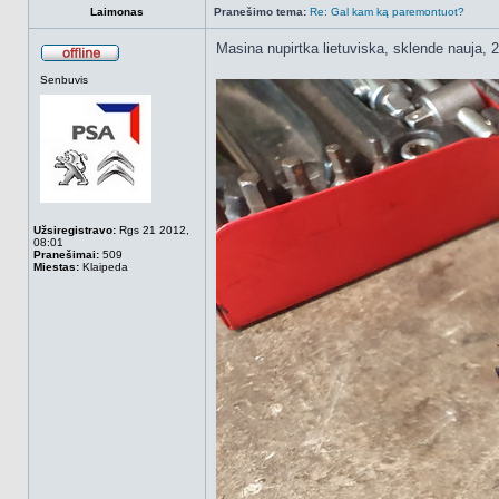
Laimonas
Pranešimo tema:
Re: Gal kam ką paremontuot?
Masina nupirtka lietuviska, sklende nauja
Atsijungęs
Senbuvis
Užsiregistravo:
Rgs 21 2012,
08:01
Pranešimai:
509
Miestas:
Klaipeda