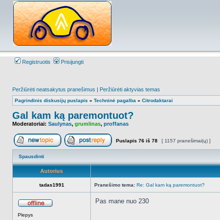
Registruotis
Prisijungti
Peržiūrėti neatsakytus pranešimus
|
Peržiūrėti aktyvias temas
Pagrindinis diskusijų puslapis
»
Techninė pagalba
»
Citrodaktarai
Gal kam ką paremontuot?
Moderatoriai:
Saulynas
,
grumlinas
,
proffanas
Puslapis
76
iš
78
[ 1157 pranešimai(ų) ]
Naujos temos kūrimas
Atsakyti į temą
Spausdinti
Autorius
tadas1991
Pranešimo tema:
Re: Gal kam ką paremontuot?
Pas mane nuo 230
Atsijungęs
Plepys
_________________