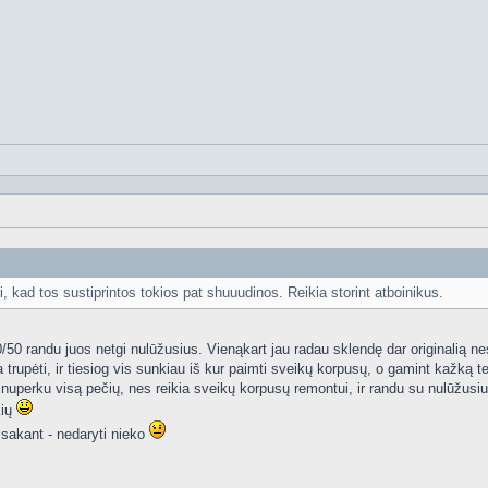
i, kad tos sustiprintos tokios pat shuuudinos. Reikia storint atboinikus.
0/50 randu juos netgi nulūžusius. Vienąkart jau radau sklendę dar originalią ne
trupėti, ir tiesiog vis sunkiau iš kur paimti sveikų korpusų, o gamint kažką te
 nuperku visą pečių, nes reikia sveikų korpusų remontui, ir randu su nulūžusiu
kių
p sakant - nedaryti nieko