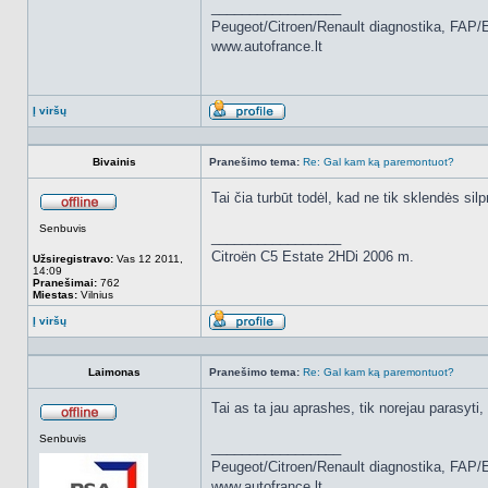
_________________
Peugeot/Citroen/Renault diagnostika, FAP/
www.autofrance.lt
Į viršų
Aprašymas
Bivainis
Pranešimo tema:
Re: Gal kam ką paremontuot?
Tai čia turbūt todėl, kad ne tik sklendės silp
Atsijungęs
Senbuvis
_________________
Citroën C5 Estate 2HDi 2006 m.
Užsiregistravo:
Vas 12 2011,
14:09
Pranešimai:
762
Miestas:
Vilnius
Į viršų
Aprašymas
Laimonas
Pranešimo tema:
Re: Gal kam ką paremontuot?
Tai as ta jau aprashes, tik norejau parasyti,
Atsijungęs
Senbuvis
_________________
Peugeot/Citroen/Renault diagnostika, FAP/
www.autofrance.lt