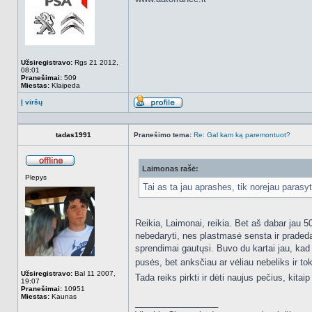
Užsiregistravo:
Rgs 21 2012,
08:01
Pranešimai:
509
Miestas:
Klaipeda
Į viršų
Aprašymas
tadas1991
Pranešimo tema:
Re: Gal kam ką paremontuot?
Laimonas rašė:
Atsijungęs
Plepys
Tai as ta jau aprashes, tik norejau parasyt
Reikia, Laimonai, reikia. Bet aš dabar jau 5
nebedaryti, nes plastmasė sensta ir pradeda 
sprendimai gautųsi. Buvo du kartai jau, kad
pusės, bet anksčiau ar vėliau nebeliks ir to
Užsiregistravo:
Bal 11 2007,
Tada reiks pirkti ir dėti naujus pečius, kitai
19:07
Pranešimai:
10951
Miestas:
Kaunas
_________________