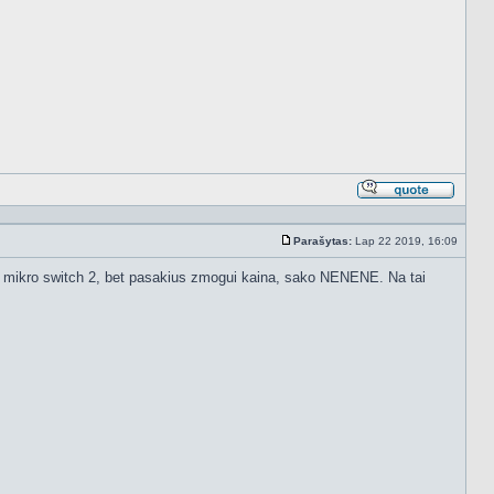
Atsakyt
cituojan
Parašytas:
Lap 22 2019, 16:09
Standartinė
deti mikro switch 2, bet pasakius zmogui kaina, sako NENENE. Na tai