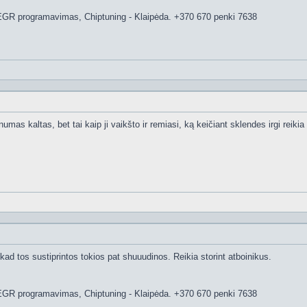
EGR programavimas, Chiptuning - Klaipėda. +370 670 penki 7638
numas kaltas, bet tai kaip ji vaikšto ir remiasi, ką keičiant sklendes irgi reikia
 kad tos sustiprintos tokios pat shuuudinos. Reikia storint atboinikus.
EGR programavimas, Chiptuning - Klaipėda. +370 670 penki 7638