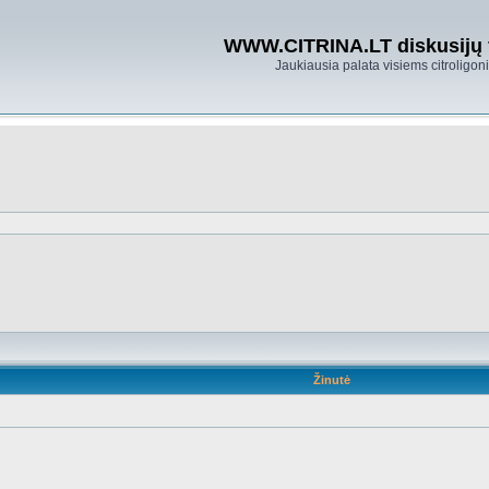
WWW.CITRINA.LT diskusijų
Jaukiausia palata visiems citroligo
Žinutė