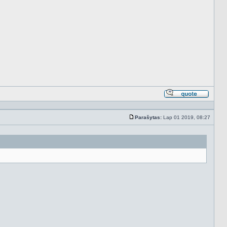
Atsakyt
cituojan
Parašytas:
Lap 01 2019, 08:27
Standartinė