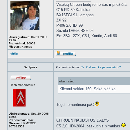
Visokių Citroen bėdų remontas ir priežiūra.
C15 RD 89-Kablukas
BX16TGI 91-Lemąnas
ZX 92
P406 2.0HDi 99
Suzuki DR650RSE 96
Ex: 3BX, 2ZX, C5 I, Xantia, Audi 80
Užsiregistravo:
Bal 11 2007,
19:07
Pranešimai:
10951
Miestas:
Kaunas
Į viršų
Aprašymas
Saulynas
Pranešimo tema:
Re: Gal kam ką paremontuot?
ukw rašė:
Atsijungęs
Tech Moderatorius
Klientui sakiau 150. Sakė plėšikai.
Tegul remontinasi paC
Užsiregistravo:
Spa 20 2008,
_________________
18:54
CITROEN NAUDOTOS DALYS
Pranešimai:
8942
Miestas:
UKMERGE
C5 2,0 HDI-2004 ,paskutinis pirmukas
867082552