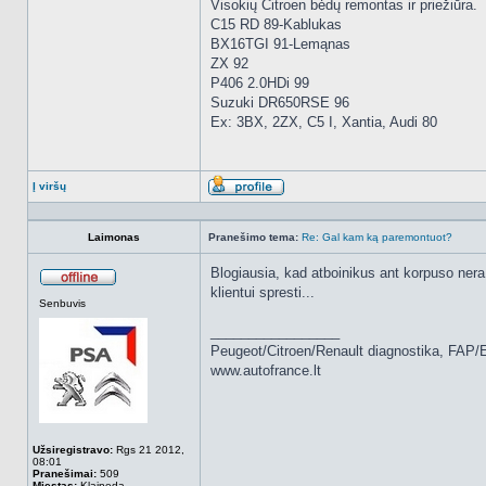
Visokių Citroen bėdų remontas ir priežiūra.
C15 RD 89-Kablukas
BX16TGI 91-Lemąnas
ZX 92
P406 2.0HDi 99
Suzuki DR650RSE 96
Ex: 3BX, 2ZX, C5 I, Xantia, Audi 80
Į viršų
Aprašymas
Laimonas
Pranešimo tema:
Re: Gal kam ką paremontuot?
Blogiausia, kad atboinikus ant korpuso nera
klientui spresti...
Atsijungęs
Senbuvis
_________________
Peugeot/Citroen/Renault diagnostika, FAP/
www.autofrance.lt
Užsiregistravo:
Rgs 21 2012,
08:01
Pranešimai:
509
Miestas:
Klaipeda