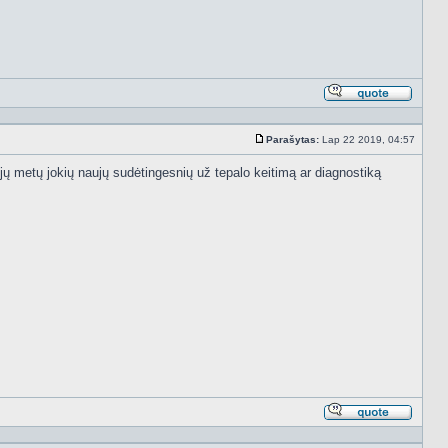
Atsakyt
cituojan
Parašytas:
Lap 22 2019, 04:57
Standartinė
jų metų jokių naujų sudėtingesnių už tepalo keitimą ar diagnostiką
Atsakyt
cituojan