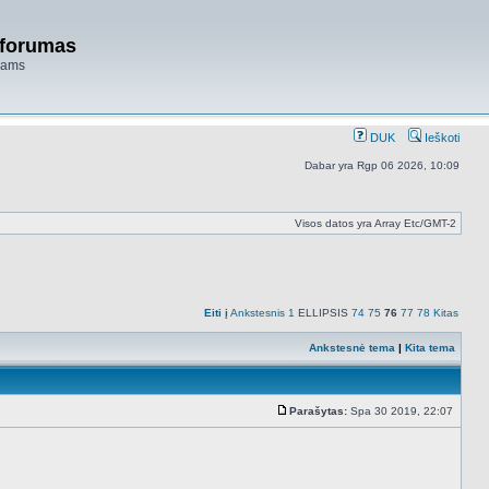
 forumas
niams
DUK
Ieškoti
Dabar yra Rgp 06 2026, 10:09
Visos datos yra Array Etc/GMT-2
Eiti į
Ankstesnis
1
ELLIPSIS
74
75
76
77
78
Kitas
Ankstesnė tema
|
Kita tema
Parašytas:
Spa 30 2019, 22:07
Standartinė