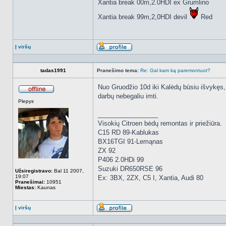
Xantia break 00m,2.0HDI ex Grumlino
Xantia break 99m,2,0HDI devil
Red
Į viršų
Aprašymas
tadas1991
Pranešimo tema:
Re: Gal kam ką paremontuot?
Nuo Gruodžio 10d iki Kalėdų būsiu išvykęs, 
darbų nebegaliu imti.
Atsijungęs
Plepys
_________________
Visokių Citroen bėdų remontas ir priežiūra.
C15 RD 89-Kablukas
BX16TGI 91-Lemąnas
ZX 92
P406 2.0HDi 99
Suzuki DR650RSE 96
Užsiregistravo:
Bal 11 2007,
19:07
Ex: 3BX, 2ZX, C5 I, Xantia, Audi 80
Pranešimai:
10951
Miestas:
Kaunas
Į viršų
Aprašymas