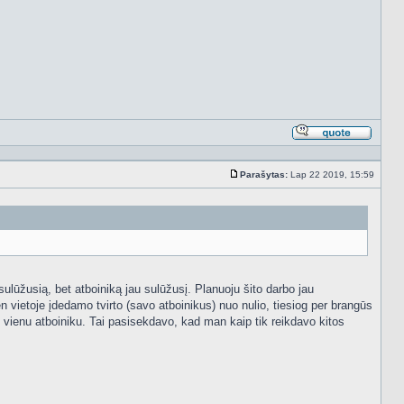
Atsakyt
cituojan
Parašytas:
Lap 22 2019, 15:59
Standartinė
sulūžusią, bet atboiniką jau sulūžusį. Planuoju šito darbo jau
n vietoje įdedamo tvirto (savo atboinikus) nuo nulio, tiesiog per brangūs
 vienu atboiniku. Tai pasisekdavo, kad man kaip tik reikdavo kitos