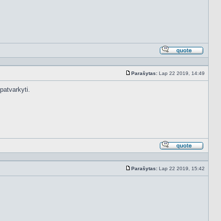
Atsakyt
cituojan
Parašytas:
Lap 22 2019, 14:49
Standartinė
 patvarkyti.
Atsakyt
cituojan
Parašytas:
Lap 22 2019, 15:42
Standartinė