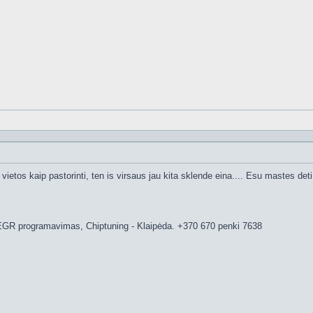
 vietos kaip pastorinti, ten is virsaus jau kita sklende eina.... Esu mastes 
EGR programavimas, Chiptuning - Klaipėda. +370 670 penki 7638