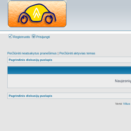
Registruotis
Prisijungti
Peržiūrėti neatsakytus pranešimus
|
Peržiūrėti aktyvias temas
Pagrindinis diskusijų puslapis
Naujesnių
Pagrindinis diskusijų puslapis
Vertė
Viliu