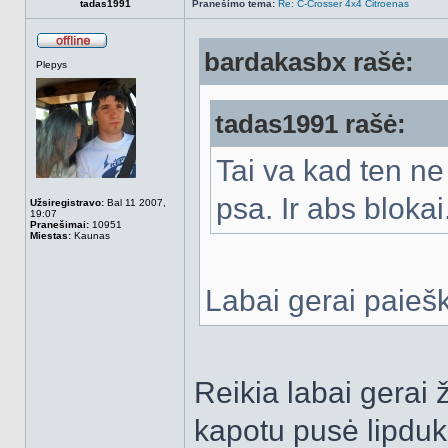
tadas1991
Pranešimo tema:
Re: C-Crosser 4x4 Citroenas
bardakasbx rašė:
Atsijungęs
Plepys
tadas1991 rašė:
Tai va kad ten ne
psa. Ir abs blokai.
Užsiregistravo:
Bal 11 2007,
19:07
Pranešimai:
10951
Miestas:
Kaunas
Labai gerai paiešk
Reikia labai gerai 
kapotu pusė lipdukų