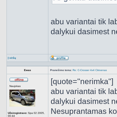
abu variantai tik la
dalykui dasimest n
Į viršų
Aprašymas
Ewas
Pranešimo tema:
Re: C-Crosser 4x4 Citroenas
[quote="nerimka"]
Atsijungęs
Naujokas
abu variantai tik la
dalykui dasimest ne
Nesuprantamas kome
Užsiregistravo:
Spa 02 2005,
00:44