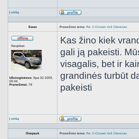
Į viršų
Aprašymas
Ewas
Pranešimo tema:
Re: C-Crosser 4x4 Citroenas
Kas žino kiek vran
Atsijungęs
Naujokas
gali ją pakeisti. 
visagalis, bet ir k
grandinės turbūt da
Užsiregistravo:
Spa 02 2005,
00:44
pakeisti
Pranešimai:
79
Į viršų
Aprašymas
Onepack
Pranešimo tema:
Re: C-Crosser 4x4 Citroenas