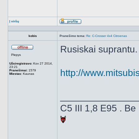
Į viršų
Aprašymas
kobis
Pranešimo tema:
Re: C-Crosser 4x4 Citroenas
Rusiskai suprantu. B
Atsijungęs
Plepys
Užsiregistravo:
Kov 27 2014,
23:21
http://www.mitsubi
Pranešimai:
1579
Miestas:
Kaunas
______________
C5 III 1,8 E95 . Be