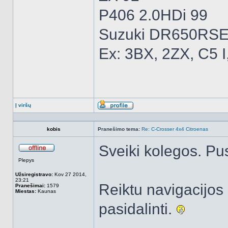
P406 2.0HDi 99
Suzuki DR650RSE
Ex: 3BX, 2ZX, C5 I
Į viršų
Aprašymas
kobis
Pranešimo tema:
Re: C-Crosser 4x4 Citroenas
Sveiki kolegos. Pus
Atsijungęs
Plepys
Užsiregistravo:
Kov 27 2014,
23:21
Reiktu navigacijos
Pranešimai:
1579
Miestas:
Kaunas
pasidalinti.