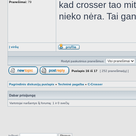
kad crosser tao mit
Pranešimai:
79
nieko nėra. Tai gan
Į viršų
Aprašymas
Rodyti paskutinius pranešimus:
Puslapis
16
iš
17
[ 252 pranešimai(ų) ]
Naujos temos kūrimas
Atsakyti į temą
Pagrindinis diskusijų puslapis
»
Techninė pagalba
»
C-Crosser
Dabar prisijungę
Vartotojai naršantys šį forumą: 1 ir 0 svečių
Ieškoti: