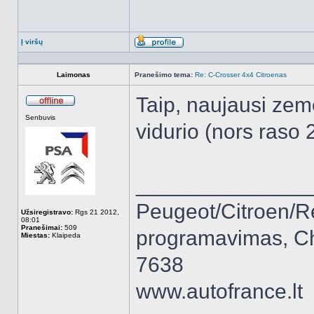
Į viršų
Aprašymas
Laimonas
Pranešimo tema:
Re: C-Crosser 4x4 Citroenas
Taip, naujausi ze
Atsijungęs
Senbuvis
vidurio (nors raso 2
______________
Peugeot/Citroen/R
Užsiregistravo:
Rgs 21 2012,
08:01
Pranešimai:
509
programavimas, Ch
Miestas:
Klaipeda
7638
www.autofrance.lt