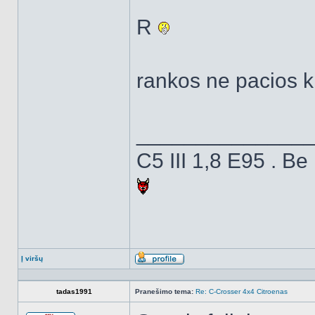
R
rankos ne pacios k
______________
C5 III 1,8 E95 . Be
Į viršų
Aprašymas
tadas1991
Pranešimo tema:
Re: C-Crosser 4x4 Citroenas