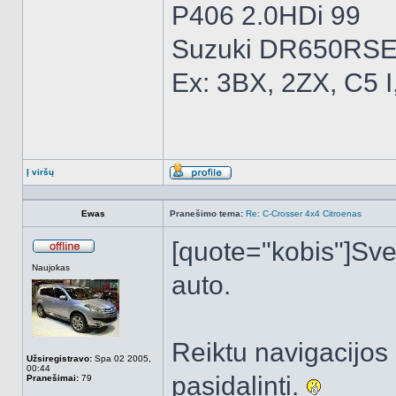
P406 2.0HDi 99
Suzuki DR650RSE
Ex: 3BX, 2ZX, C5 I
Į viršų
Aprašymas
Ewas
Pranešimo tema:
Re: C-Crosser 4x4 Citroenas
[quote="kobis"]Svei
Atsijungęs
Naujokas
auto.
Reiktu navigacijos
Užsiregistravo:
Spa 02 2005,
00:44
pasidalinti.
Pranešimai:
79