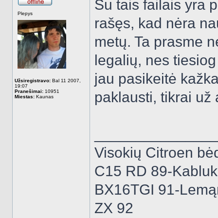
Su tais failais yra
Atsijungęs
Plepys
rašęs, kad nėra n
metų. Ta prasme ne
legalių, nes tiesi
jau pasikeitė kažka
Užsiregistravo:
Bal 11 2007,
19:07
Pranešimai:
10951
paklausti, tikrai 
Miestas:
Kaunas
______________
Visokių Citroen bėd
C15 RD 89-Kabluk
BX16TGI 91-Lemą
ZX 92