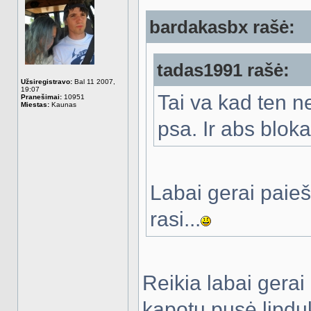
bardakasbx rašė:
tadas1991 rašė:
Užsiregistravo:
Bal 11 2007,
19:07
Tai va kad ten n
Pranešimai:
10951
Miestas:
Kaunas
psa. Ir abs blokai
Labai gerai paieš
rasi...
Reikia labai gerai
kapotu pusė lipduk