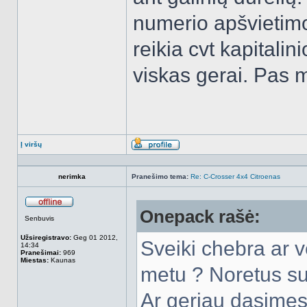
numerio apšvietimo
reikia cvt kapital
viskas gerai. Pas 
Į viršų
Aprašymas
nerimka
Pranešimo tema:
Re: C-Crosser 4x4 Citroenas
Onepack rašė:
Atsijungęs
Senbuvis
Užsiregistravo:
Geg 01 2012,
Sveiki chebra ar v
14:34
Pranešimai:
969
Miestas:
Kaunas
metu ? Noretus s
Ar geriau dasimes