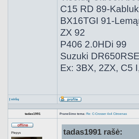
C15 RD 89-Kabluk
BX16TGI 91-Lemą
ZX 92
P406 2.0HDi 99
Suzuki DR650RSE
Ex: 3BX, 2ZX, C5 I
Į viršų
Aprašymas
tadas1991
Pranešimo tema:
Re: C-Crosser 4x4 Citroenas
tadas1991 rašė:
Atsijungęs
Plepys