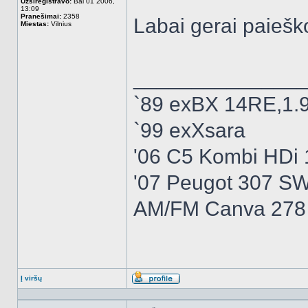
Užsiregistravo:
Bal 01 2006,
13:09
Pranešimai:
2358
Labai gerai paieško
Miestas:
Vilnius
______________
`89 exBX 14RE,1.
`99 exXsara
'06 C5 Kombi HDi
'07 Peugot 307 S
AM/FM Canva 278 
Į viršų
Aprašymas