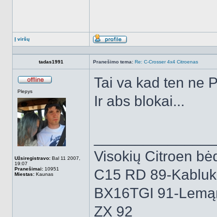
Į viršų
Aprašymas
tadas1991
Pranešimo tema:
Re: C-Crosser 4x4 Citroenas
Tai va kad ten ne P
Atsijungęs
Plepys
Ir abs blokai...
______________
Visokių Citroen bėd
Užsiregistravo:
Bal 11 2007,
19:07
Pranešimai:
10951
C15 RD 89-Kabluk
Miestas:
Kaunas
BX16TGI 91-Lemą
ZX 92