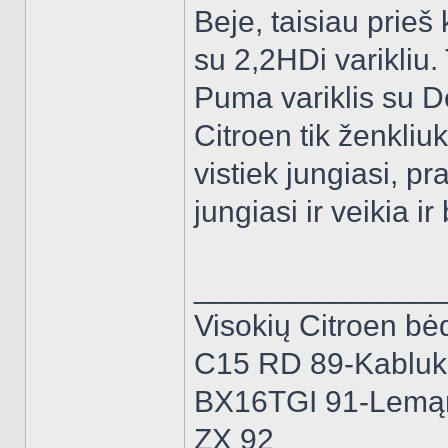
Beje, taisiau prie
su 2,2HDi varikliu. 
Puma variklis su De
Citroen tik ženkliu
vistiek jungiasi, p
jungiasi ir veikia ir
______________
Visokių Citroen bėd
C15 RD 89-Kabluk
BX16TGI 91-Lemą
ZX 92