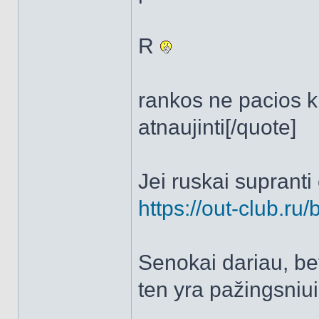
R
rankos ne pacios k
atnaujinti[/quote]
Jei ruskai supranti č
https://out-club.r
Senokai dariau, bet
ten yra pažingsniui