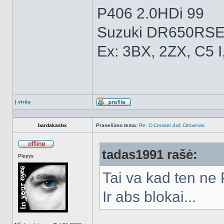
P406 2.0HDi 99
Suzuki DR650RSE
Ex: 3BX, 2ZX, C5 I
Į viršų
Aprašymas
bardakasbx
Pranešimo tema:
Re: C-Crosser 4x4 Citroenas
tadas1991 rašė:
Atsijungęs
Plepys
Tai va kad ten ne 
Ir abs blokai...