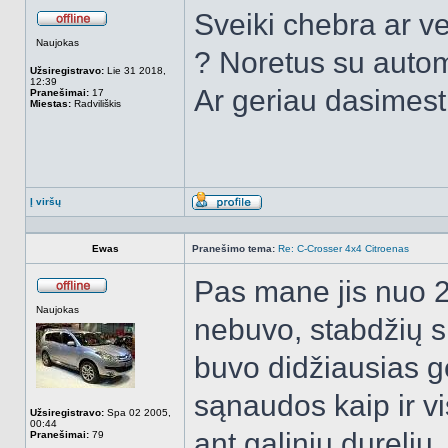
Sveiki chebra ar ve
Atsijungęs
Naujokas
? Noretus su auto
Užsiregistravo:
Lie 31 2018,
12:39
Ar geriau dasimest
Pranešimai:
17
Miestas:
Radviliškis
Į viršų
Aprašymas
Ewas
Pranešimo tema:
Re: C-Crosser 4x4 Citroenas
Pas mane jis nuo 
Atsijungęs
Naujokas
nebuvo, stabdžių si
buvo didžiausias g
sąnaudos kaip ir vi
Užsiregistravo:
Spa 02 2005,
00:44
ant galinių durelių
Pranešimai:
79