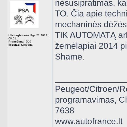
nesusipratimas, ka
TO. Čia apie techn
mechaninės dėžės. Ži
TIK AUTOMATĄ arba
Užsiregistravo:
Rgs 21 2012,
08:01
Pranešimai:
509
žemėlapiai 2014 pi
Miestas:
Klaipeda
Shame.
______________
Peugeot/Citroen/R
programavimas, Ch
7638
www.autofrance.lt