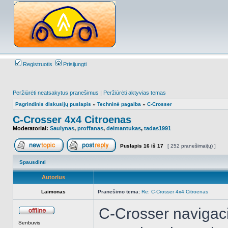
Registruotis
Prisijungti
Peržiūrėti neatsakytus pranešimus
|
Peržiūrėti aktyvias temas
Pagrindinis diskusijų puslapis
»
Techninė pagalba
»
C-Crosser
C-Crosser 4x4 Citroenas
Moderatoriai:
Saulynas
,
proffanas
,
deimantukas
,
tadas1991
Puslapis
16
iš
17
[ 252 pranešimai(ų) ]
Naujos temos kūrimas
Atsakyti į temą
Spausdinti
Autorius
Laimonas
Pranešimo tema:
Re: C-Crosser 4x4 Citroenas
C-Crosser navigacij
Atsijungęs
Senbuvis