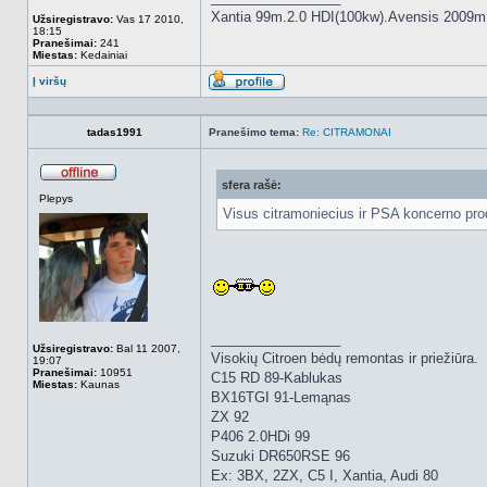
Xantia 99m.2.0 HDI(100kw).Avensis 2009m
Užsiregistravo:
Vas 17 2010,
18:15
Pranešimai:
241
Miestas:
Kedainiai
Į viršų
Aprašymas
tadas1991
Pranešimo tema:
Re: CITRAMONAI
sfera rašė:
Atsijungęs
Plepys
Visus citramoniecius ir PSA koncerno pro
_________________
Užsiregistravo:
Bal 11 2007,
Visokių Citroen bėdų remontas ir priežiūra.
19:07
Pranešimai:
10951
C15 RD 89-Kablukas
Miestas:
Kaunas
BX16TGI 91-Lemąnas
ZX 92
P406 2.0HDi 99
Suzuki DR650RSE 96
Ex: 3BX, 2ZX, C5 I, Xantia, Audi 80