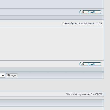
Atsakyt
cituojan
Parašytas:
Sau 01 2025, 16:55
Standartinė
Atsakyt
cituojan
Visos datos yra Array Etc/GMT-2