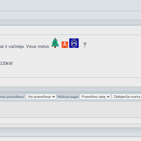
dar ir važinėja. Visus metus
5 120kW
inius pranešimus:
Rūšiuoti pagal