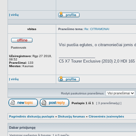
Į viršų
Aprašymas
vbitas
Pranešimo tema:
Re: CITRAMONAI
Visi puošia eglutes, o citramoniečiai jomis 
Atsijungęs
Pastovusis
_________________
Užsiregistravo:
Rgp 27 2018,
08:52
C5 X7 Tourer Exclusive (2010) 2,0 HDI 16
Pranešimai:
133
Miestas:
Kaunas
Į viršų
Aprašymas
Rodyti paskutinius pranešimus:
Puslapis
1
iš
1
[ 3 pranešimai(ų) ]
Naujos temos kūrimas
Atsakyti į temą
Pagrindinis diskusijų puslapis
»
Diskusijų forumas
»
Citroeninės įvairenybės
Dabar prisijungę
Vartotojai naršantys šį forumą: 1 ir 0 svečių