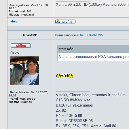
Xantia 99m.2.0 HDI(100kw).Avensis 2009m
Užsiregistravo:
Vas 17 2010,
18:15
Pranešimai:
241
Miestas:
Kedainiai
Į viršų
Aprašymas
tadas1991
Pranešimo tema:
Re: CITRAMONAI
sfera rašė:
Atsijungęs
Plepys
Visus citramoniecius ir PSA koncerno pro
_________________
Užsiregistravo:
Bal 11 2007,
Visokių Citroen bėdų remontas ir priežiūra.
19:07
Pranešimai:
10951
C15 RD 89-Kablukas
Miestas:
Kaunas
BX16TGI 91-Lemąnas
ZX 92
P406 2.0HDi 99
Suzuki DR650RSE 96
Ex: 3BX, 2ZX, C5 I, Xantia, Audi 80