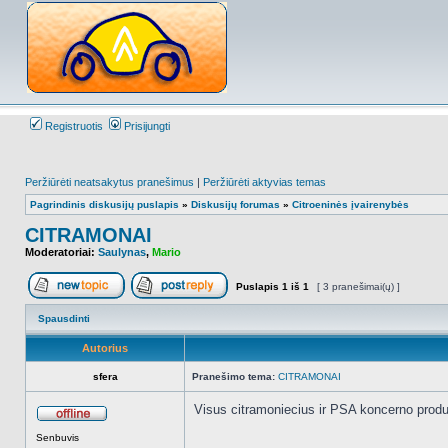
Registruotis
Prisijungti
Peržiūrėti neatsakytus pranešimus
|
Peržiūrėti aktyvias temas
Pagrindinis diskusijų puslapis
»
Diskusijų forumas
»
Citroeninės įvairenybės
CITRAMONAI
Moderatoriai:
Saulynas
,
Mario
Puslapis
1
iš
1
[ 3 pranešimai(ų) ]
Naujos temos kūrimas
Atsakyti į temą
Spausdinti
Autorius
sfera
Pranešimo tema:
CITRAMONAI
Visus citramoniecius ir PSA koncerno produ
Atsijungęs
Senbuvis
_________________