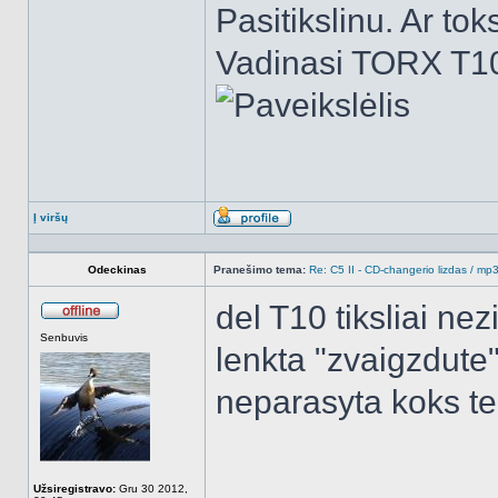
Pasitikslinu. Ar to
Vadinasi TORX T1
Į viršų
Aprašymas
Odeckinas
Pranešimo tema:
Re: C5 II - CD-changerio lizdas / m
del T10 tiksliai ne
Atsijungęs
Senbuvis
lenkta "zvaigzdute"
neparasyta koks te
______________
Užsiregistravo:
Gru 30 2012,