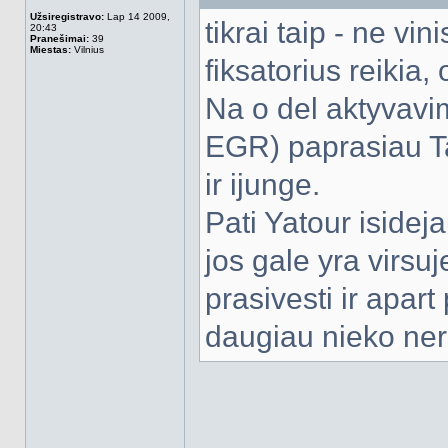
Užsiregistravo:
Lap 14 2009,
tikrai taip - ne vin
20:43
Pranešimai:
39
Miestas:
Vilnius
fiksatorius reikia, 
Na o del aktyvavi
EGR) paprasiau Ta
ir ijunge.
Pati Yatour isidej
jos gale yra virsuj
prasivesti ir apar
daugiau nieko ner