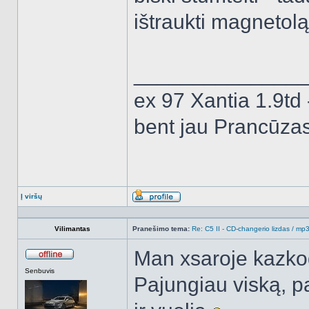
ištraukti magnetolą
______________
ex 97 Xantia 1.9td 
bent jau Prancūza
Į viršų
Aprašymas
Vilimantas
Pranešimo tema:
Re: C5 II - CD-changerio lizdas / m
Man xsaroje kazkod
Atsijungęs
Senbuvis
Pajungiau viską, p