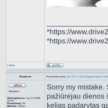
______________
*https://www.drive
*https://www.driv
Į viršų
Aprašymas
Readerror
Pranešimo tema:
Re: C5 II - CD-changerio lizdas / m
Sorry my mistake. 
Atsijungęs
Naujokas
pažiūrėjau dienos š
Užsiregistravo:
Lap 14 2009,
20:43
kelias padarytas g
Pranešimai:
39
Miestas:
Vilnius