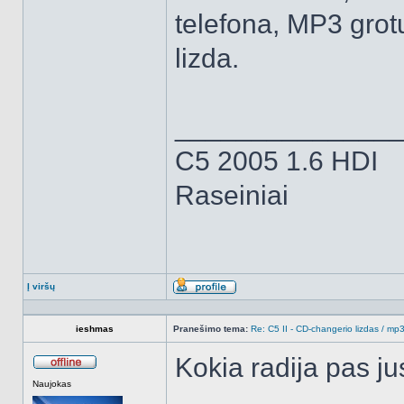
telefona, MP3 grotuv
lizda.
______________
C5 2005 1.6 HDI
Raseiniai
Į viršų
Aprašymas
ieshmas
Pranešimo tema:
Re: C5 II - CD-changerio lizdas / m
Kokia radija pas j
Atsijungęs
Naujokas