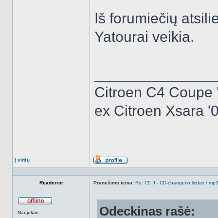
Iš forumiečių atsili
Yatourai veikia.
______________
Citroen C4 Coupe 
ex Citroen Xsara '0
Į viršų
Aprašymas
Readerror
Pranešimo tema:
Re: C5 II - CD-changerio lizdas / m
Odeckinas rašė:
Atsijungęs
Naujokas