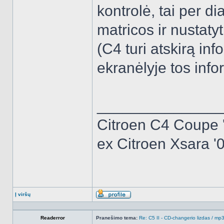
kontrolė, tai per di
matricos ir nustaty
(C4 turi atskirą in
ekranėlyje tos info
______________
Citroen C4 Coupe 
ex Citroen Xsara '0
Į viršų
Aprašymas
Readerror
Pranešimo tema:
Re: C5 II - CD-changerio lizdas / m