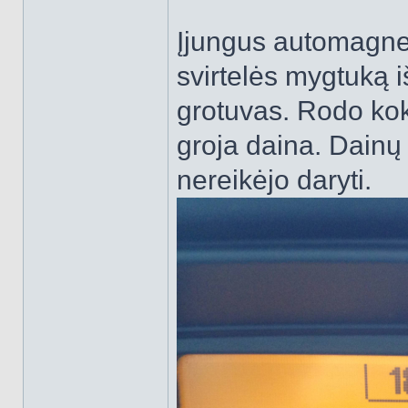
Įjungus automagnet
svirtelės mygtuką iš
grotuvas. Rodo kok
groja daina. Dainų
nereikėjo daryti.