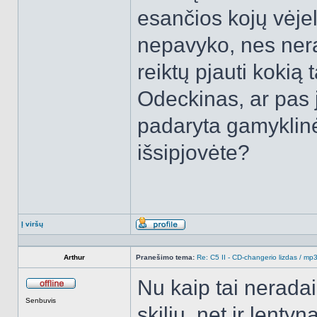
esančios kojų vėjel
nepavyko, nes nera
reiktų pjauti kokią t
Odeckinas, ar pas 
padaryta gamyklinė
išsipjovėte?
Į viršų
Aprašymas
Arthur
Pranešimo tema:
Re: C5 II - CD-changerio lizdas / m
Nu kaip tai neradai 
Atsijungęs
Senbuvis
skiliu, net ir lentyn