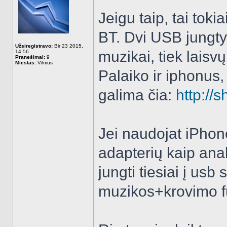
Jeigu taip, tai tok
BT. Dvi USB jungtys
Užsiregistravo:
Bir 23 2015,
muzikai, tiek laisvų
14:56
Pranešimai:
9
Miestas:
Vilnius
Palaiko ir iphonus, 
galima čia:
http://
Jei naudojat iPhone,
adapterių kaip ana
jungti tiesiai į usb
muzikos+krovimo f