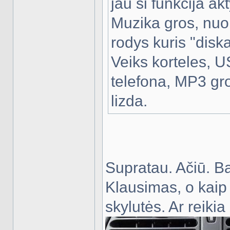
jau si funkcija ak
Muzika gros, nuo 
rodys kuris "diska
Veiks korteles, U
telefona, MP3 grot
lizda.
Supratau. Ačiū. Ba
Klausimas, o kaip
skylutės. Ar reiki