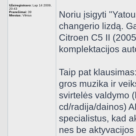
Užsiregistravo:
Lap 14 2009,
20:43
Noriu įsigyti "Yatou
Pranešimai:
39
Miestas:
Vilnius
changerio lizdą. Gal
Citroen C5 II (200
komplektacijos aut
Taip pat klausimas
gros muzika ir vei
svirtelės valdymo (
cd/radija/dainos) A
specialistus, kad 
nes be aktyvacijos