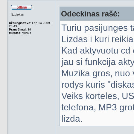
Odeckinas rašė:
Atsijungęs
Naujokas
Užsiregistravo:
Lap 14 2009,
Turiu pasijunges t
20:43
Pranešimai:
39
Miestas:
Vilnius
Lizdas i kuri reik
Kad aktyvuotu cd 
jau si funkcija akt
Muzika gros, nuo v
rodys kuris "diskas
Veiks korteles, US
telefona, MP3 grotu
lizda.