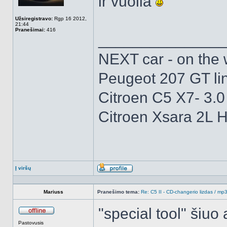
ir vuolia
Užsiregistravo:
Rgp 16 2012,
21:44
Pranešimai:
416
______________
NEXT car - on the
Peugeot 207 GT li
Citroen C5 X7- 3
Citroen Xsara 2L H
Į viršų
Aprašymas
Mariuss
Pranešimo tema:
Re: C5 II - CD-changerio lizdas / m
"special tool" šiuo 
Atsijungęs
Pastovusis