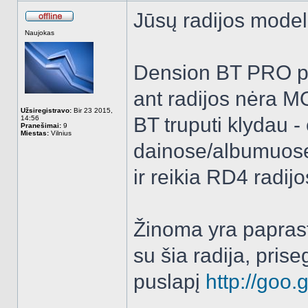
Jūsų radijos model
Atsijungęs
Naujokas
Dension BT PRO pri
ant radijos nėra 
Užsiregistravo:
Bir 23 2015,
BT truputi klydau -
14:56
Pranešimai:
9
Miestas:
Vilnius
dainose/albumuose 
ir reikia RD4 radi
Žinoma yra paprast
su šia radija, pris
puslapį
http://goo