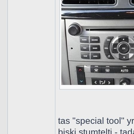
tas "special tool" y
biski stumtelti - ta