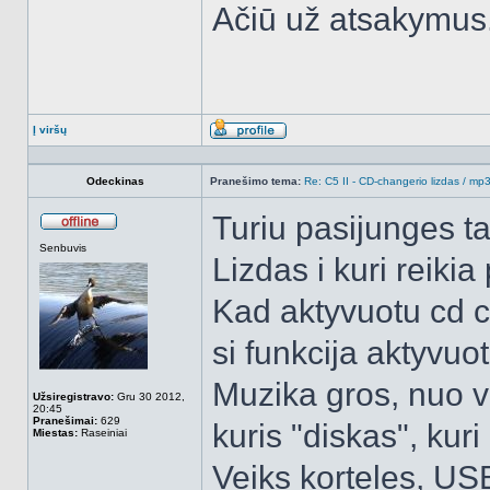
Ačiū už atsakymus
Į viršų
Aprašymas
Odeckinas
Pranešimo tema:
Re: C5 II - CD-changerio lizdas / m
Turiu pasijunges ta
Atsijungęs
Senbuvis
Lizdas i kuri reiki
Kad aktyvuotu cd c
si funkcija aktyvuo
Muzika gros, nuo va
Užsiregistravo:
Gru 30 2012,
20:45
Pranešimai:
629
kuris "diskas", kuri
Miestas:
Raseiniai
Veiks korteles, USB