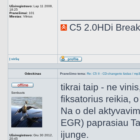
Užsiregistravo:
Lap 11 2008,
18:25
______________
Pranešimai:
101
Miestas:
Vilnius
C5 2.0HDi Brea
Į viršų
Aprašymas
Odeckinas
Pranešimo tema:
Re: C5 II - CD-changerio lizdas / m
tikrai taip - ne vini
Atsijungęs
Senbuvis
fiksatorius reikia, o
Na o del aktyvavim
EGR) paprasiau Tau
ijunge.
Užsiregistravo:
Gru 30 2012,
20:45