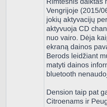
Rimtesnis daiktas n
Vengrijoje (2015/06
jokių aktyvacijų pe
aktyvuoja CD chang
nuo vairo. Dėja kai
ekraną dainos pava
Berods leidžiant m
matyti dainos infor
bluetooth nenaudoja
Dension taip pat g
Citroenams ir Peug