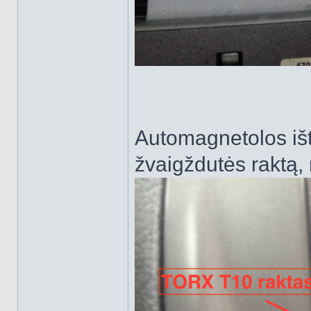
Automagnetolos išt
žvaigždutės raktą, n