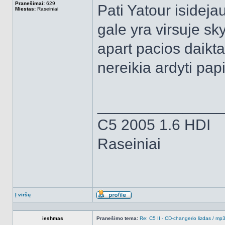
Pranešimai:
629
Pati Yatour isideja
Miestas:
Raseiniai
gale yra virsuje sky
apart pacios daik
nereikia ardyti pap
______________
C5 2005 1.6 HDI
Raseiniai
Į viršų
Aprašymas
ieshmas
Pranešimo tema:
Re: C5 II - CD-changerio lizdas / m