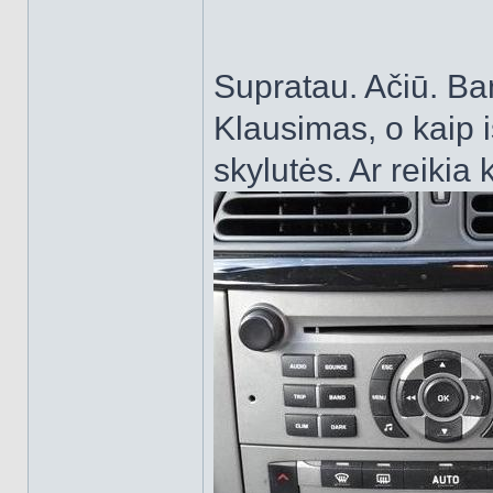
Supratau. Ačiū. Ban
Klausimas, o kaip 
skylutės. Ar reikia