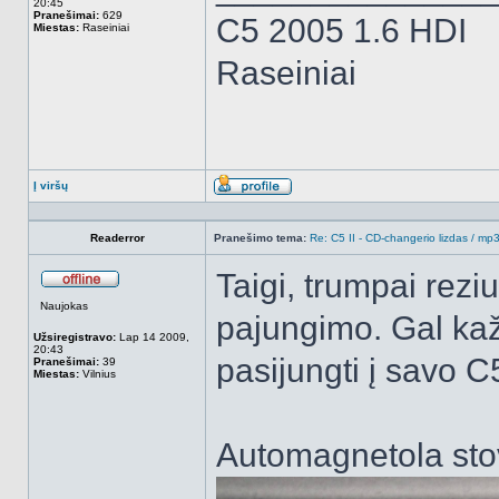
20:45
Pranešimai:
629
C5 2005 1.6 HDI
Miestas:
Raseiniai
Raseiniai
Į viršų
Aprašymas
Readerror
Pranešimo tema:
Re: C5 II - CD-changerio lizdas / m
Taigi, trumpai rez
Atsijungęs
Naujokas
pajungimo. Gal ka
Užsiregistravo:
Lap 14 2009,
20:43
pasijungti į savo C5
Pranešimai:
39
Miestas:
Vilnius
Automagnetola stov