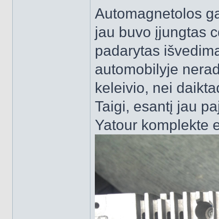
Automagnetolos gal
jau buvo įjungtas c
padarytas išvedimas
automobilyje nerad
keleivio, nei daikt
Taigi, esantį jau pa
Yatour komplekte e