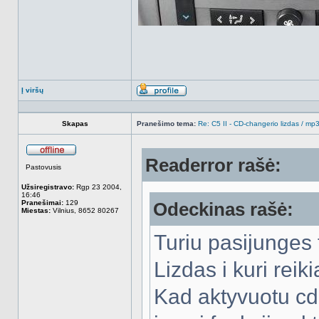
Į viršų
Aprašymas
Skapas
Pranešimo tema:
Re: C5 II - CD-changerio lizdas / m
Readerror rašė:
Atsijungęs
Pastovusis
Užsiregistravo:
Rgp 23 2004,
16:46
Pranešimai:
129
Odeckinas rašė:
Miestas:
Vilnius, 8652 80267
Turiu pasijunges 
Lizdas i kuri rei
Kad aktyvuotu cd