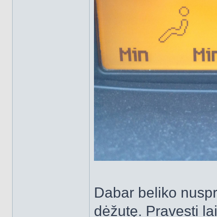
Dabar beliko nusprę
dėžutę. Pravesti la