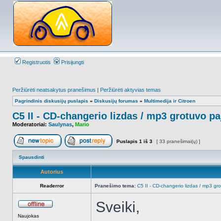
Registruotis
Prisijungti
Peržiūrėti neatsakytus pranešimus
|
Peržiūrėti aktyvias temas
Pagrindinis diskusijų puslapis
»
Diskusijų forumas
»
Multimedija ir Citroen
C5 II - CD-changerio lizdas / mp3 grotuvo p
Moderatoriai:
Saulynas
,
Mario
Puslapis
1
iš
3
[ 33 pranešimai(ų) ]
Naujos temos kūrimas
Atsakyti į temą
Spausdinti
Autorius
Readerror
Pranešimo tema:
C5 II - CD-changerio lizdas / mp3 g
Sveiki,
Atsijungęs
Naujokas