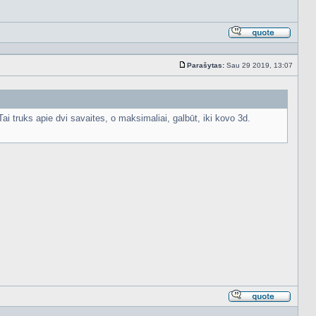
Atsakyt
cituojan
Parašytas:
Sau 29 2019, 13:07
Standartinė
ai truks apie dvi savaites, o maksimaliai, galbūt, iki kovo 3d.
Atsakyt
cituojan