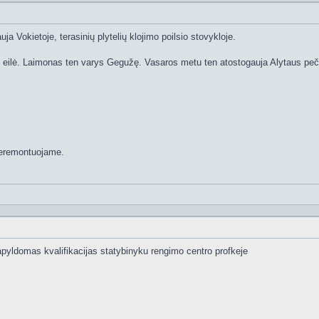
uja Vokietoje, terasinių plytelių klojimo poilsio stovykloje.
o eilė. Laimonas ten varys Gegužę. Vasaros metu ten atostogauja Alytaus peč
 neremontuojame.
apyldomas kvalifikacijas statybinyku rengimo centro profkeje