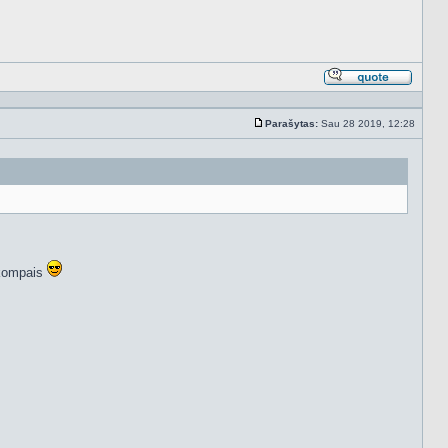
Atsakyt
cituojan
Parašytas:
Sau 28 2019, 12:28
Standartinė
 kompais