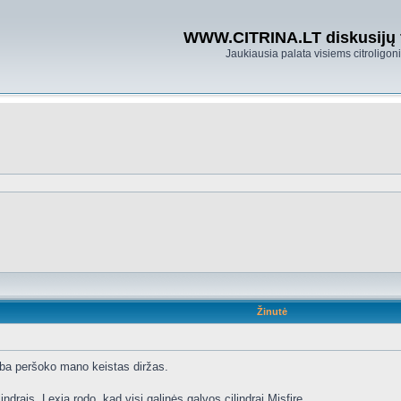
WWW.CITRINA.LT diskusijų
Jaukiausia palata visiems citroligo
Žinutė
rba peršoko mano keistas diržas.
drais. Lexia rodo, kad visi galinės galvos cilindrai Misfire.