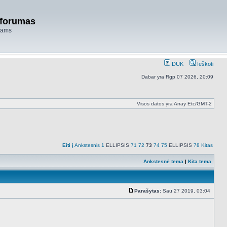
 forumas
niams
DUK
Ieškoti
Dabar yra Rgp 07 2026, 20:09
Visos datos yra Array Etc/GMT-2
Eiti į
Ankstesnis
1
ELLIPSIS
71
72
73
74
75
ELLIPSIS
78
Kitas
Ankstesnė tema
|
Kita tema
Parašytas:
Sau 27 2019, 03:04
Standartinė