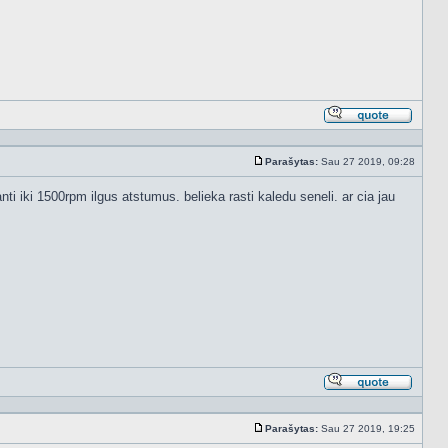
Atsakyt
cituojan
Parašytas:
Sau 27 2019, 09:28
Standartinė
ti iki 1500rpm ilgus atstumus. belieka rasti kaledu seneli. ar cia jau
Atsakyt
cituojan
Parašytas:
Sau 27 2019, 19:25
Standartinė