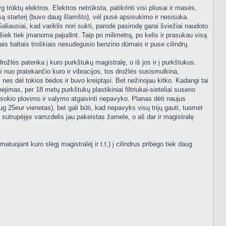
trūktų elektros. Elektros netrūksta, patikrinti visi pliusai ir masės,
ą starterį (buvo daug šlamšto), vėl pusė apsisukimo ir nesisuka.
 Galiausiai, kad variklis nori sukti, parodė pasirodę garai šviežiai naudoto
šiek tiek įmanoma pajudint. Taip po milimetrą, po kelis ir prasukau visą
iais baltais troškiais nesudegusio benzino dūmais ir puse cilindrų.
ožlės patenka į kuro purkštukų magistralę, o iš jos ir į purkštukus.
iui nuo pratekančio kuro ir vibracijos, tos drožlės susismulkina,
 nes dėl tokios bėdos ir buvo kreiptąsi. Bet nežinojau kitko. Kadangi tai
jimas, per 18 metų purkštukų plastikiniai filtriukai-sieteliai suseno
isokio plovimo ir valymo atgaivinti nepavyko. Planas dėti naujus
 25eur vienetas), bet gali būti, kad nepavyks visų trijų gauti, tuomet
, sutrupėjęs vamzdelis jau pakeistas žarnele, o aš dar ir magistralę
atuojant kuro slėgį magistralėj ir t.t.) į cilindrus pribėgo tiek daug