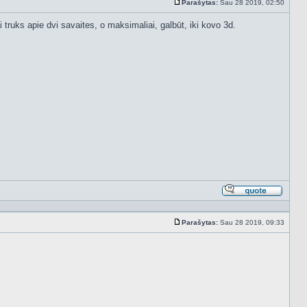
Parašytas:
Sau 28 2019, 02:50
Standartinė
 truks apie dvi savaites, o maksimaliai, galbūt, iki kovo 3d.
Atsakyt
cituojan
Parašytas:
Sau 28 2019, 09:33
Standartinė