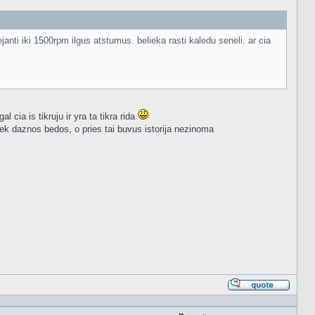
anti iki 1500rpm ilgus atstumus. belieka rasti kaledu seneli. ar cia
l cia is tikruju ir yra ta tikra rida
tiek daznos bedos, o pries tai buvus istorija nezinoma
Atsakyt
cituojan