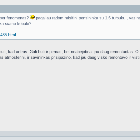
 per fenomenas?
pagaliau radom misitini pensininka su 1.6 turbuku , vazinej
laka siame kebule?
16435.html
buti, kad antras. Gali buti ir pirmas, bet neabejotinai jau daug remontuotas. O ga
as atmosferini, ir savininkas prisipazino, kad jau daug visko remontavo ir vis