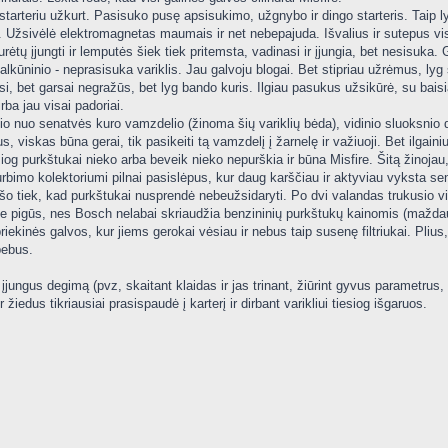
starteriu užkurt. Pasisuko pusę apsisukimo, užgnybo ir dingo starteris. Taip lyg 
 Užsivėlė elektromagnetas maumais ir net nebepajuda. Išvalius ir sutepus vis
urėtų įjungti ir lemputės šiek tiek pritemsta, vadinasi ir įjungia, bet nesisuka.
lkūninio - neprasisuka variklis. Jau galvoju blogai. Bet stipriau užrėmus, lyg 
asi, bet garsai negražūs, bet lyg bando kuris. Ilgiau pasukus užsikūrė, su bais
irba jau visai padoriai.
o nuo senatvės kuro vamzdelio (žinoma šių variklių bėda), vidinio sluoksnio dr
s, viskas būna gerai, tik pasikeiti tą vamzdelį į žarnelę ir važiuoji. Bet ilgain
og purkštukai nieko arba beveik nieko nepurškia ir būna Misfire. Šitą žinojau,
urbimo kolektoriumi pilnai pasislėpus, kur daug karščiau ir aktyviau vyksta senė
mšo tiek, kad purkštukai nusprendė nebeužsidaryti. Po dvi valandas trukusio v
ie pigūs, nes Bosch nelabai skriaudžia benzininių purkštukų kainomis (maždaug
riekinės galvos, kur jiems gerokai vėsiau ir nebus taip susenę filtriukai. Plius
bebus.
įjungus degimą (pvz, skaitant klaidas ir jas trinant, žiūrint gyvus parametrus, m
iedus tikriausiai prasispaudė į karterį ir dirbant varikliui tiesiog išgaruos.