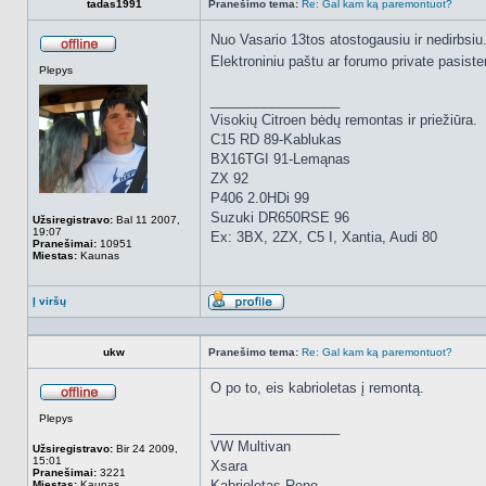
tadas1991
Pranešimo tema:
Re: Gal kam ką paremontuot?
Nuo Vasario 13tos atostogausiu ir nedirbsiu.
Atsijungęs
Elektroniniu paštu ar forumo private pasist
Plepys
_________________
Visokių Citroen bėdų remontas ir priežiūra.
C15 RD 89-Kablukas
BX16TGI 91-Lemąnas
ZX 92
P406 2.0HDi 99
Suzuki DR650RSE 96
Užsiregistravo:
Bal 11 2007,
19:07
Ex: 3BX, 2ZX, C5 I, Xantia, Audi 80
Pranešimai:
10951
Miestas:
Kaunas
Į viršų
Aprašymas
ukw
Pranešimo tema:
Re: Gal kam ką paremontuot?
O po to, eis kabrioletas į remontą.
Atsijungęs
Plepys
_________________
VW Multivan
Užsiregistravo:
Bir 24 2009,
15:01
Xsara
Pranešimai:
3221
Kabrioletas Reno
Miestas:
Kaunas