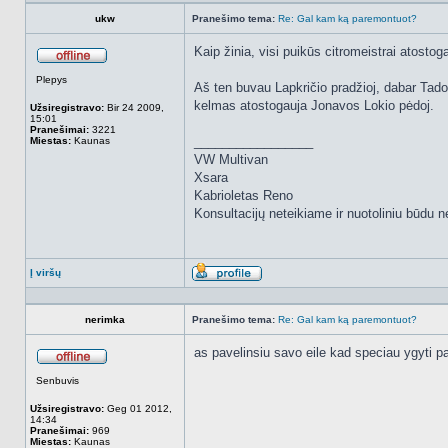
ukw
Pranešimo tema:
Re: Gal kam ką paremontuot?
Kaip žinia, visi puikūs citromeistrai atostoga
Atsijungęs
Plepys
Aš ten buvau Lapkričio pradžioj, dabar Tad
kelmas atostogauja Jonavos Lokio pėdoj.
Užsiregistravo:
Bir 24 2009,
15:01
Pranešimai:
3221
_________________
Miestas:
Kaunas
VW Multivan
Xsara
Kabrioletas Reno
Konsultacijų neteikiame ir nuotoliniu būdu
Į viršų
Aprašymas
nerimka
Pranešimo tema:
Re: Gal kam ką paremontuot?
as pavelinsiu savo eile kad speciau ygyti p
Atsijungęs
Senbuvis
Užsiregistravo:
Geg 01 2012,
14:34
Pranešimai:
969
Miestas:
Kaunas