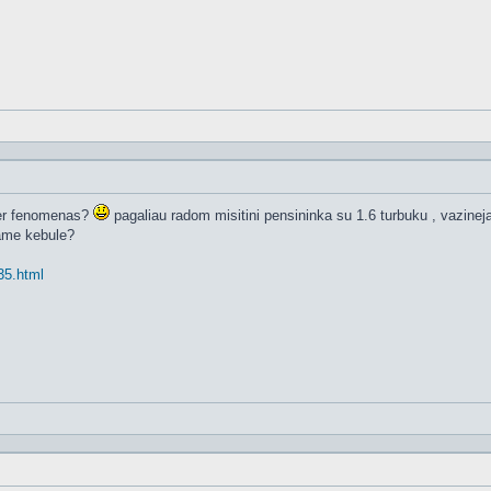
er fenomenas?
pagaliau radom misitini pensininka su 1.6 turbuku , vazinejan
iame kebule?
435.html