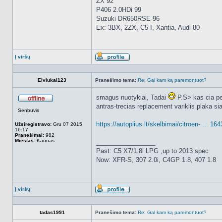
ZX 92
P406 2.0HDi 99
Suzuki DR650RSE 96
Ex: 3BX, 2ZX, C5 I, Xantia, Audi 80
Į viršų
Aprašymas
Elviukai123
Pranešimo tema:
Re: Gal kam ką paremontuot?
smagus nuotykiai, Tadai
P.S> kas cia p
Atsijungęs
antras-trecias replacement variklis plaka s
Senbuvis
https://autoplius.lt/skelbimai/citroen- ... 16
Užsiregistravo:
Gru 07 2015,
16:17
Pranešimai:
982
Miestas:
Kaunas
_________________
Past: C5 X7/1.8i LPG ,up to 2013 spec
Now: XFR-S, 307 2.0i, C4GP 1.8, 407 1.8
Į viršų
Aprašymas
tadas1991
Pranešimo tema:
Re: Gal kam ką paremontuot?