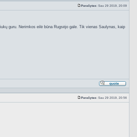
Parašytas:
Sau 29 2019, 20:09
Standartinė
iukų guru. Nerimkos eilė būna Rugsėjo gale. Tik vienas Saulynas, kaip
Atsakyt
cituojan
Parašytas:
Sau 29 2019, 20:56
Standartinė