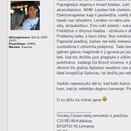
Pajunginėjus degimą ir trinant klaidas, sukt 
akumuliatorius. MHM. Lendam link starterio.
Elektromagnetas kaip ir pasileidžia, variklį t
tepalo nuo užkaitimo. Lendam su raktu prie a
ratą, atsipalaidavo. Einu sukt starterį - suk
Pašildžius ir ištrynus klaidas - užsikuria ir d
Problemą radau, ji buvo tokia. Nuo sutrūkusi
Užsiregistravo:
Bal 11 2007,
19:07
Paprastai pradžioj, kartais net kelis mėnesiu
Pranešimai:
10951
susitankina ir užkemša praėjimus. Tada tiesi
Miestas:
Kaunas
galinės galvos magistralė ir ji gyvena po įsi
tiek, kad tos drožlės juos pragnybo ir užki
purkštukus, kadangi čia Bosch sistema, ir j
dėsime tris gražiai išplautus naudotus nuo p
labai kruopščiai išploviau, tai drožlių jau ne
Variklis neprasisuko dėl to, kad kelis kartus 
kuro, kad jis nebetilpo degimo kameroje. Per ž
O su diržu tai viskas gerai
_________________
Visokių Citroen bėdų remontas ir priežiūra.
C15 RD 89-Kablukas
BX16TGI 91-Lemąnas