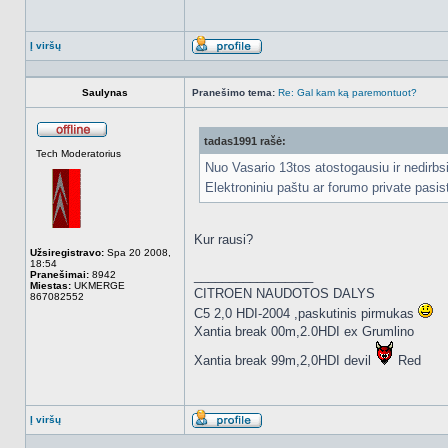
Į viršų
Aprašymas
Saulynas
Pranešimo tema:
Re: Gal kam ką paremontuot?
tadas1991 rašė:
Atsijungęs
Tech Moderatorius
Nuo Vasario 13tos atostogausiu ir nedirbsi
Elektroniniu paštu ar forumo private pasi
Kur rausi?
Užsiregistravo:
Spa 20 2008,
18:54
_________________
Pranešimai:
8942
Miestas:
UKMERGE
CITROEN NAUDOTOS DALYS
867082552
C5 2,0 HDI-2004 ,paskutinis pirmukas
Xantia break 00m,2.0HDI ex Grumlino
Xantia break 99m,2,0HDI devil
Red
Į viršų
Aprašymas