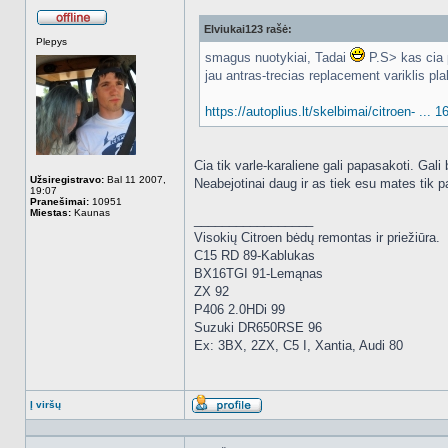
Elviukai123 rašė:
Atsijungęs
Plepys
smagus nuotykiai, Tadai
P.S> kas cia
jau antras-trecias replacement variklis p
https://autoplius.lt/skelbimai/citroen- ... 
Cia tik varle-karaliene gali papasakoti. Gali 
Užsiregistravo:
Bal 11 2007,
Neabejotinai daug ir as tiek esu mates tik p
19:07
Pranešimai:
10951
Miestas:
Kaunas
_________________
Visokių Citroen bėdų remontas ir priežiūra.
C15 RD 89-Kablukas
BX16TGI 91-Lemąnas
ZX 92
P406 2.0HDi 99
Suzuki DR650RSE 96
Ex: 3BX, 2ZX, C5 I, Xantia, Audi 80
Į viršų
Aprašymas