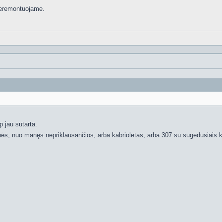
 neremontuojame.
p jau sutarta.
bės, nuo manęs nepriklausančios, arba kabrioletas, arba 307 su sugedusiais