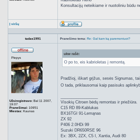
Konsultacijų neteikiame ir nuotoliniu būdu
Į viršų
Aprašymas
tadas1991
Pranešimo tema:
Re: Gal kam ką paremontuot?
ukw rašė:
Atsijungęs
Plepys
O po to, eis kabrioletas į remontą.
Pradžioj, iškart grįžus, sesės Signumas, tai
O tada, priklausomai kaip pasisuks aplinky
_________________
Užsiregistravo:
Bal 11 2007,
Visokių Citroen bėdų remontas ir priežiūra.
19:07
C15 RD 89-Kablukas
Pranešimai:
10951
Miestas:
Kaunas
BX16TGI 91-Lemąnas
ZX 92
P406 2.0HDi 99
Suzuki DR650RSE 96
Ex: 3BX, 2ZX, C5 I, Xantia, Audi 80