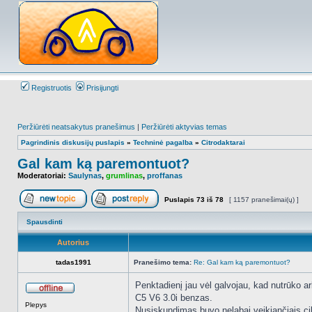
Registruotis
Prisijungti
Peržiūrėti neatsakytus pranešimus
|
Peržiūrėti aktyvias temas
Pagrindinis diskusijų puslapis
»
Techninė pagalba
»
Citrodaktarai
Gal kam ką paremontuot?
Moderatoriai:
Saulynas
,
grumlinas
,
proffanas
Puslapis
73
iš
78
[ 1157 pranešimai(ų) ]
Naujos temos kūrimas
Atsakyti į temą
Spausdinti
Autorius
tadas1991
Pranešimo tema:
Re: Gal kam ką paremontuot?
Penktadienį jau vėl galvojau, kad nutrūko a
C5 V6 3.0i benzas.
Atsijungęs
Plepys
Nusiskundimas buvo nelabai veikiančiais cilin