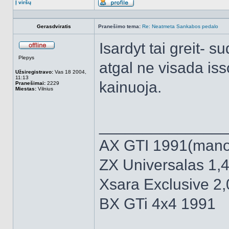
Į viršų
Aprašymas
Gerasdviratis
Pranešimo tema:
Re: Neatmeta Sankabos pedalo
Isardyt tai greit- s
Atsijungęs
Plepys
atgal ne visada iss
Užsiregistravo:
Vas 18 2004,
11:13
kainuoja.
Pranešimai:
2229
Miestas:
Vilnius
______________
AX GTI 1991(mano 
ZX Universalas 1,4
Xsara Exclusive 2
BX GTi 4x4 1991