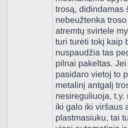
trosą, didindamas š
nebeužtenka troso 
atremtų svirtele my
turi turėti tokį kai
nuspaudžia tas ped
pilnai pakeltas. Je
pasidaro vietoj to 
metalinį antgalį tro
nesireguliuoja, t.y
iki galo iki viršaus
plastmasiuku, tai 