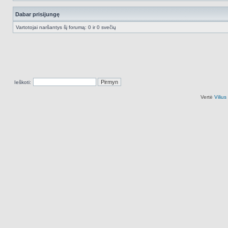
Dabar prisijungę
Vartotojai naršantys šį forumą: 0 ir 0 svečių
Ieškoti:
Vertė
Viliu