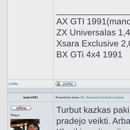
______________
AX GTI 1991(mano 
ZX Universalas 1,4
Xsara Exclusive 2
BX GTi 4x4 1991
Į viršų
Aprašymas
tadas1991
Pranešimo tema:
Re: Neatmeta Sankabos pedalo
Turbut kazkas paki
Atsijungęs
Plepys
pradejo veikti. Arba