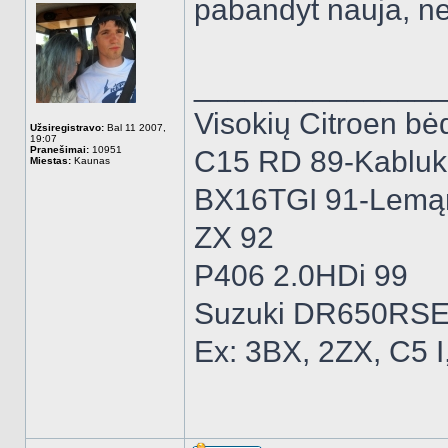
pabandyt nauja, ne
______________
Visokių Citroen bėd
Užsiregistravo:
Bal 11 2007,
19:07
Pranešimai:
10951
C15 RD 89-Kabluk
Miestas:
Kaunas
BX16TGI 91-Lemą
ZX 92
P406 2.0HDi 99
Suzuki DR650RSE
Ex: 3BX, 2ZX, C5 I