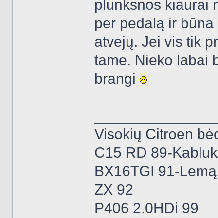
plunksnos kiaurai 
per pedalą ir būna 
atvejų. Jei vis tik 
tame. Nieko labai 
brangi
______________
Visokių Citroen bėd
C15 RD 89-Kabluk
BX16TGI 91-Lemą
ZX 92
P406 2.0HDi 99