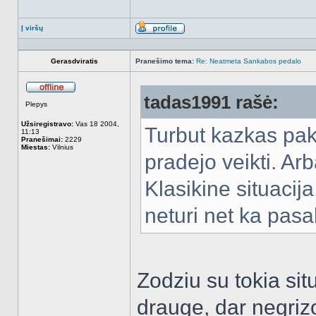
Į viršų
Aprašymas
Gerasdviratis
Pranešimo tema:
Re: Neatmeta Sankabos pedalo
tadas1991 rašė:
Atsijungęs
Plepys
Užsiregistravo:
Vas 18 2004,
Turbut kazkas pak
11:13
Pranešimai:
2229
Miestas:
Vilnius
pradejo veikti. Arb
Klasikine situacija
neturi net ka pas
Zodziu su tokia sit
drauge, dar negriz