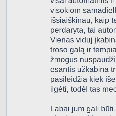
visai automatinis i
visokiom samadielk
išsiaiškinau, kaip 
perdaryta, tai auto
Vienas viduj įkabin
troso galą ir tempi
žmogus nuspaudžia
esantis užkabina tr
pasileidžia kiek iš
ilgėti, todėl tas me
Labai jum gali būti