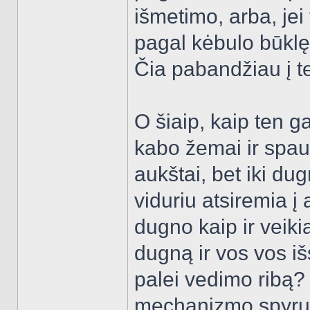
išmetimo, arba, jei t
pagal kėbulo būklę, 
Čia pabandžiau į 
O šiaip, kaip ten 
kabo žemai ir spau
aukštai, bet iki du
viduriu atsiremia į
dugno kaip ir veiki
dugną ir vos vos išs
palei vedimo ribą?
mechanizmo spyruok