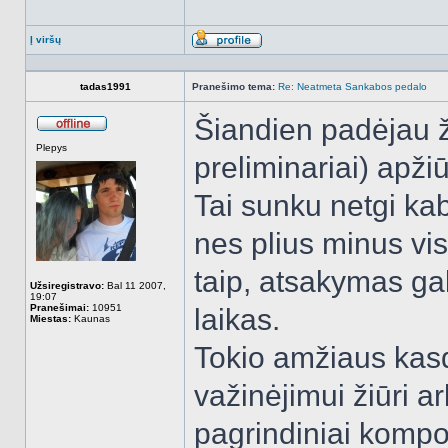
Į viršų
Aprašymas
tadas1991
Pranešimo tema:
Re: Neatmeta Sankabos pedalo
Šiandien padėjau ž
Atsijungęs
Plepys
preliminariai) apži
Tai sunku netgi kab
nes plius minus vis
taip, atsakymas gal
Užsiregistravo:
Bal 11 2007,
19:07
Pranešimai:
10951
laikas.
Miestas:
Kaunas
Tokio amžiaus kas
važinėjimui žiūri a
pagrindiniai kompone