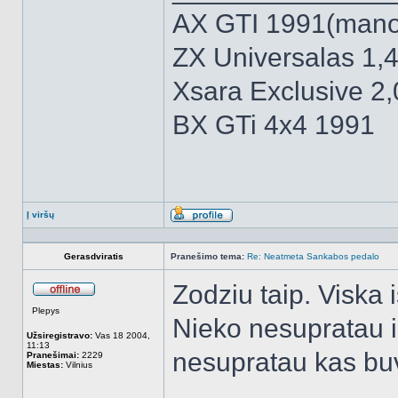
AX GTI 1991(mano 
ZX Universalas 1,4
Xsara Exclusive 2
BX GTi 4x4 1991
Į viršų
Aprašymas
Gerasdviratis
Pranešimo tema:
Re: Neatmeta Sankabos pedalo
Zodziu taip. Viska 
Atsijungęs
Plepys
Nieko nesupratau ir
Užsiregistravo:
Vas 18 2004,
11:13
nesupratau kas buv
Pranešimai:
2229
Miestas:
Vilnius