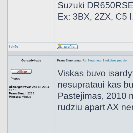
Suzuki DR650RSE
Ex: 3BX, 2ZX, C5 I
Į viršų
Aprašymas
Gerasdviratis
Pranešimo tema:
Re: Neatmeta Sankabos pedalo
Viskas buvo isardyt
Atsijungęs
Plepys
nesuprataui kas buv
Užsiregistravo:
Vas 18 2004,
11:13
Pastejimas, 2010 
Pranešimai:
2229
Miestas:
Vilnius
rudziu apart AX ne
______________