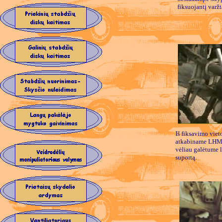
fiksuojantį varžt
Iš fiksavimo vie
atkabiname LHM'
vėliau galėtume l
suportą.