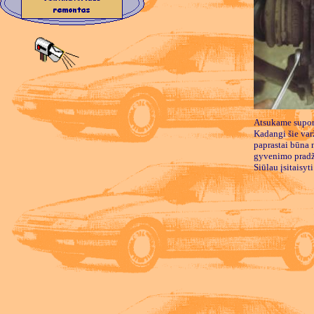
Atsukame suport
Kadangi šie varž
paprastai būna 
gyvenimo pradž
Siūlau įsitaisyt