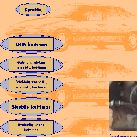
Šešiakampe stry