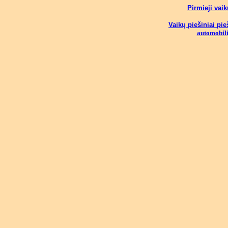
Pirmieji vaik
Vaikų piešiniai pi
automobil