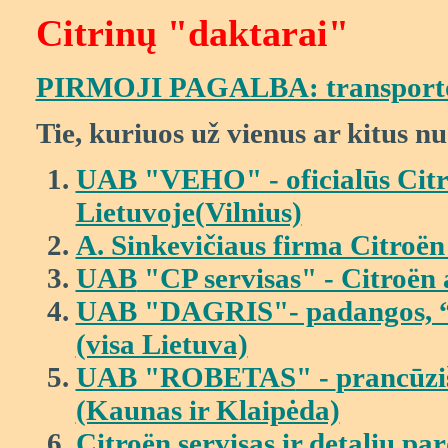
Citrinų "daktarai"
PIRMOJI PAGALBA: transporto
Tie, kuriuos už vienus ar kitus 
UAB "VEHO" - oficialūs Citr
Lietuvoje(Vilnius)
A. Sinkevičiaus firma Citroën
UAB
"CP servisas" - Citroën 
UAB "DAGRIS"- padangos, “Fr
(visa Lietuva)
UAB "ROB
ETAS
" -
prancūzi
(Kaunas ir Klaipėda)
Citroën servisas ir detalių