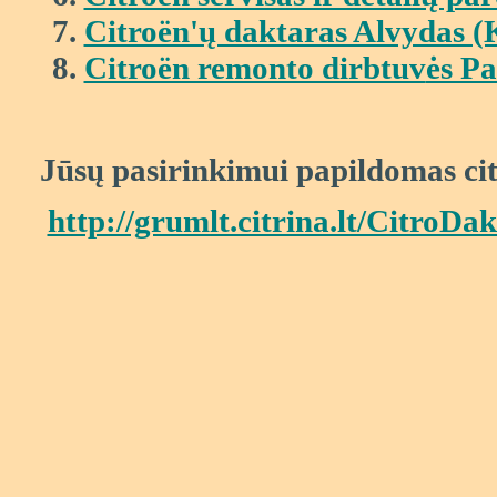
Citroën'ų daktaras Alvydas (
Citroën remonto dirbtuv
ės Pa
Jūsų pasirinkimui papildomas ci
http://grumlt.citrina.lt/CitroDa