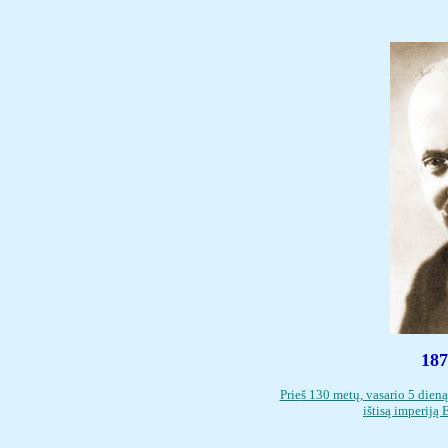
187
Prie
š 130 metų, vasario 5 dien
išt
i
są imperiją