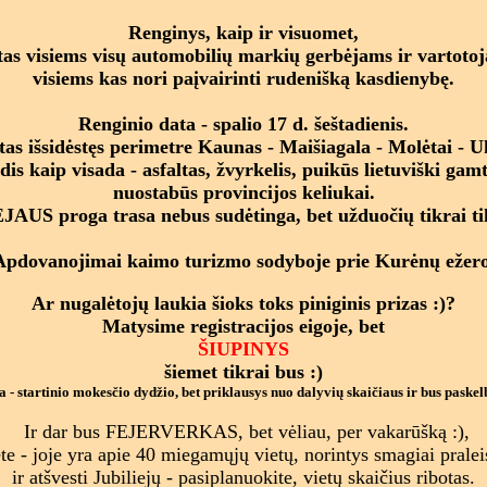
Renginys, kaip ir visuomet,
tas visiems visų automobilių markių gerbėjams ir vartoto
visiems kas nori paįvairinti rudenišką kasdienybę.
Renginio data - spalio 17 d. šeštadienis.
as išsidėstęs perimetre Kaunas - Maišiagala - Molėtai - 
is kaip visada - asfaltas, žvyrkelis, puikūs lietuviški gamt
nuostabūs provincijos keliukai.
AUS proga trasa nebus sudėtinga, bet užduočių tikrai tik
Apdovanojimai kaimo turizmo sodyboje prie Kurėnų ežero
Ar nugalėtojų laukia šioks toks piniginis prizas :)?
Matysime registracijos eigoje, bet
ŠIUPINYS
šiemet tikrai bus :)
 - startinio mokesčio dydžio, bet priklausys nuo dalyvių skaičiaus ir bus paskelb
Ir dar bus FEJERVERKAS, bet vėliau, per vakarūšką :),
te - joje yra apie 40 miegamųjų vietų, norintys smagiai praleis
ir atšvesti Jubiliejų - pasiplanuokite, vietų skaičius ribotas.