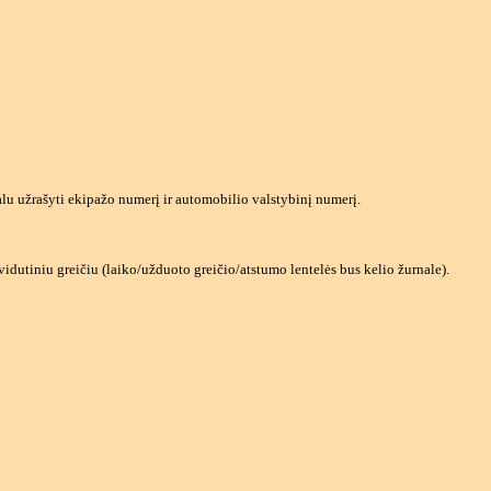
valu užrašyti ekipažo numerį ir automobilio valstybinį numerį.
vidutiniu greičiu (laiko/užduoto greičio/atstumo lentelės bus kelio žurnale).