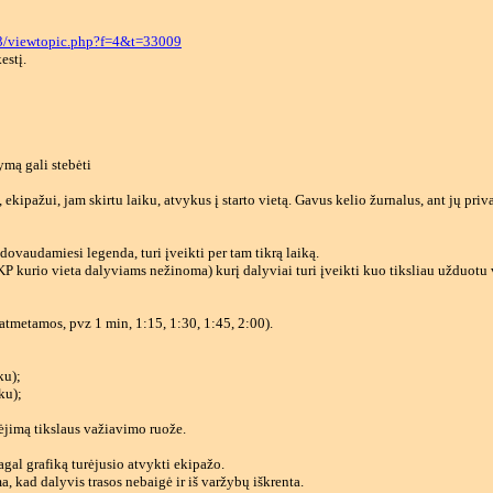
B3/viewtopic.php?f=4&t=33009
estį.
ymą gali stebėti
 ekipažui, jam skirtu laiku, atvykus į starto vietą. Gavus kelio žurnalus, ant jų pri
dovaudamiesi legenda, turi įveikti per tam tikrą laiką.
LKP kurio vieta dalyviams nežinoma) kurį dalyviai turi įveikti kuo tiksliau užduotu 
tmetamos, pvz 1 min, 1:15, 1:30, 1:45, 2:00).
ku);
ku);
ėjimą tikslaus važiavimo ruože.
gal grafiką turėjusio atvykti ekipažo.
 kad dalyvis trasos nebaigė ir iš varžybų iškrenta.