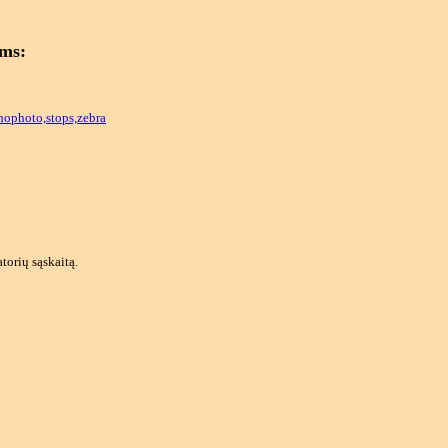
ams:
photo,stops,zebra
torių sąskaitą.