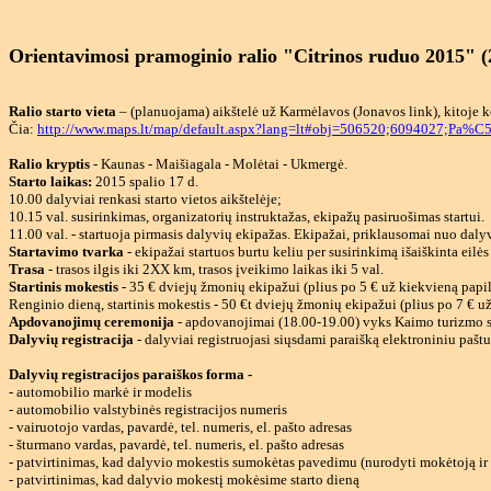
Orientavimosi pramoginio ralio "Citrinos ruduo 2015" (2
Ralio starto vieta
– (planuojama) aikštelė už Karmėlavos (Jonavos link), kitoje k
Čia:
http://www.maps.lt/map/default.aspx?lang=lt#obj=506520;6094027;
Ralio kryptis
- Kaunas - Maišiagala - Molėtai - Ukmergė.
Starto laikas:
2015 spalio 17 d.
10.00 dalyviai renkasi starto vietos aikštelėje;
10.15 val. susirinkimas, organizatorių instruktažas, ekipažų pasiruošimas startui.
11.00 val. - startuoja pirmasis dalyvių ekipažas. Ekipažai, priklausomai nuo dalyv
Startavimo tvarka
- ekipažai startuos burtu keliu per susirinkimą išaiškinta eilės
Trasa
- trasos ilgis iki 2XX km, trasos įveikimo laikas iki 5 val.
Startinis mokestis
-
35 € dviejų žmonių ekipažui (plius po 5 € už kiekvieną papild
Renginio dieną, startinis mokestis - 50 €t dviejų žmonių ekipažui (plius po 7 € 
Apdovanojimų ceremonija
- apdovanojimai (18.00-19.00) vyks Kaimo turizmo s
Dalyvių registracija
- dalyviai registruojasi siųsdami paraišką elektroniniu pašt
Dalyvių registracijos paraiškos forma -
- automobilio markė ir modelis
- automobilio valstybinės registracijos numeris
- vairuotojo vardas, pavardė, tel. numeris, el. pašto adresas
- šturmano vardas, pavardė, tel. numeris, el. pašto adresas
- patvirtinimas, kad dalyvio mokestis sumokėtas pavedimu (nurodyti mokėtoją i
- patvirtinimas, kad dalyvio mokestį mokėsime starto dieną