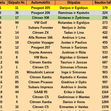
eta
Ekipažo Nr.
Automobilis
Ekipažas
Baudos taš
1
11
Peugeot 205
Darijus ir Egidijus
179
2
36
Peugeot 206
Ramūnas ir Kęstutis
224
3
17
Citroen XM
Gintaras ir Žydrūnas
256
4
99
VW Golf
Rolandas ir Egidijus
273
5
7
Subaru Forester
Nerijus ir Jolita
282
6
14
Citroen ZX
Tadas ir Lina
422
7
13
Alfa Romeo 166
Andrius ir Lina
448
8
18
Chrysler Voyager
Justas ir Paulius
455
9
12
Peugeot 207
Tomas ir Šarūnas
525
10
01
Toyota Avensis
Justinas ir Rūta
533
11
8
VW Bora
Algirdas ir Gintarė
649
12
66
Citroen Xantia
Taurius ir Juozas
687
13
1
Citroen C5
Simonas irTomas
710
14
25
Mitsubishi Lancer
Inga ir Simonas
903
15
21
Citroen Xantia
Kęstutis ir Kostas
935
16
85
Citroen Picasso
Giedrius ir Gytis
997
17
00
Subaru Impreza
Andrius ir Jovita
1016
18
44
SAAB 95
Erika ir Dalia
1164
19
5
Citroen C5
Gediminas ir Mantas
1209
20
4
Citroen Xantia
Darius ir Ilona
1284
21
32
Citroen C5
Eimantas ir Vaidas
1578