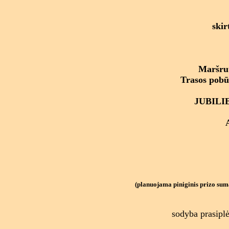
skir
Maršrut
Trasos pobūd
JUBILIEJ
(planuojama piniginis prizo suma
sodyba prasiplė