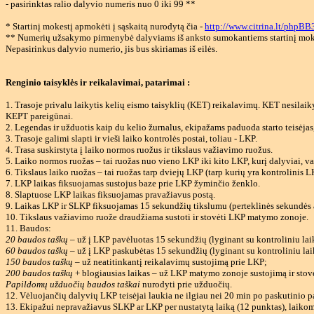
- pasirinktas ralio dalyvio numeris nuo 0 iki 99 **
* Startinį mokestį apmokėti į sąskaitą nurodytą čia -
http://www.citrina.lt/phpB
** Numerių užsakymo pirmenybė dalyviams iš anksto sumokantiems startinį mok
Nepasirinkus dalyvio numerio, jis bus skiriamas iš eilės.
Renginio taisyklės ir reikalavimai, patarimai :
1. Trasoje privalu laikytis kelių eismo taisyklių (KET) reikalavimų. KET nesilaik
KEPT pareigūnai.
2. Legendas ir užduotis kaip du kelio žurnalus, ekipažams paduoda starto teisėjas,
3. Trasoje galimi slapti ir vieši laiko kontrolės postai, toliau - LKP.
4. Trasa suskirstyta į laiko normos ruožus ir tikslaus važiavimo ruožus.
5. Laiko normos ruožas – tai ruožas nuo vieno LKP iki kito LKP, kurį dalyviai, va
6. Tikslaus laiko ruožas – tai ruožas tarp dviejų LKP (tarp kurių yra kontrolinis 
7. LKP laikas fiksuojamas sustojus baze prie LKP žyminčio ženklo.
8. Slaptuose LKP laikas fiksuojamas pravažiavus postą.
9. Laikas LKP ir SLKP fiksuojamas 15 sekundžių tikslumu (perteklinės sekundės a
10. Tikslaus važiavimo ruože draudžiama sustoti ir stovėti LKP matymo zonoje.
11. Baudos:
20 baudos taškų
– už į LKP pavėluotas 15 sekundžių (lyginant su kontroliniu lai
60 baudos taškų
– už į LKP paskubėtas 15 sekundžių (lyginant su kontroliniu lai
150 baudos taškų
– už neatitinkantį reikalavimų sustojimą prie LKP;
200 baudos taškų
+ blogiausias laikas – už LKP matymo zonoje sustojimą ir stov
Papildomų užduočių baudos taškai
nurodyti prie užduočių.
12. Vėluojančių dalyvių LKP teisėjai laukia ne ilgiau nei 20 min po paskutinio pa
13. Ekipažui nepravažiavus SLKP ar LKP per nustatytą laiką (12 punktas), laikoma,