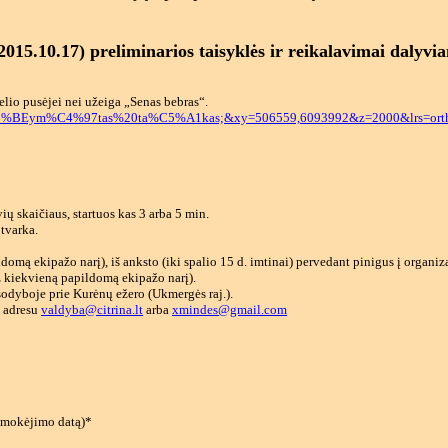
015.10.17) preliminarios taisyklės ir reikalavimai dalyvi
elio pusėjei nei užeiga „Senas bebras“.
Pa%C5%BEym%C4%97tas%20ta%C5%A1kas;&xy=506559,6093992&z=2000&lrs=ortho
ių skaičiaus, startuos kas 3 arba 5 min.
 tvarka.
omą ekipažo narį), iš anksto (iki spalio 15 d. imtinai) pervedant pinigus į organiza
už kiekvieną papildomą ekipažo narį).
odyboje prie Kurėnų ežero (Ukmergės raj.).
u adresu
valdyba@citrina.lt
arba
xmindes@gmail.com
r mokėjimo datą)*