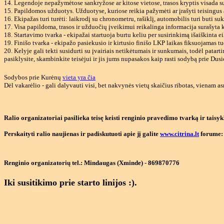
14. Legendoje nepažymėtose sankryžose ar kitose vietose, trasos kryptis visada s
15. Papildomos užduotys. Užduotyse, kuriose reikia pažymėti ar įrašyti teisingus
16. Ekipažas turi turėti: laikrodį su chronometru, rašiklį, automobilis turi buti 
17. Visa papildoma, trasos ir užduočių įveikimui reikalinga informacija surašyta 
18. Startavimo tvarka - ekipažai startuoja burtu keliu per susirinkimą išaiškinta ei
19. Finišo tvarka - ekipažo pasiekusio ir kirtusio finišo LKP laikas fiksuojamas 
20. Kelyje gali tekti susidurti su įvairiais netikėtumais ir sunkumais, todėl pata
pasiklysite, skambinkite teisėjui ir jis jums nupasakos kaip rasti sodybą prie Dusi
Sodybos prie Kurėnų
vieta yra čia
Dėl vakarėlio - gali dalyvauti visi, bet nakvynės vietų skaičius ribotas, vienam as
Ralio organizatoriai pasilieka teisę keisti renginio pravedimo tvarką ir taisyk
Perskaityti ralio naujienas ir padiskutuoti apie jį galite
www.citrina.lt
forume: 
Renginio organizatorių tel.: Mindaugas (Xminde) - 869870776
Iki susitikimo prie starto linijos :).