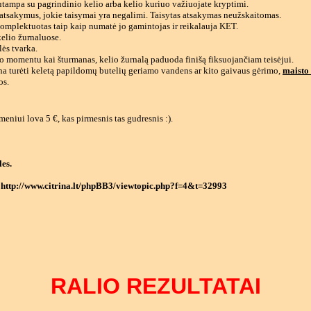
utampa su pagrindinio kelio arba kelio kuriuo važiuojate kryptimi.
 atsakymus, jokie taisymai yra negalimi. Taisytas atsakymas neužskaitomas.
sukomplektuotas taip kaip numatė jo gamintojas ir reikalauja KET.
kelio žurnaluose.
lės tvarka.
tuo momentu kai šturmanas, kelio žurnalą paduoda finišą fiksuojančiam teisėjui.
rtina turėti keletą papildomų butelių geriamo vandens ar kito gaivaus gėrimo,
maisto 
os.
meniui lova 5 €, kas pirmesnis tas gudresnis :).
les.
http://www.citrina.lt/phpBB3/viewtopic.php?f=4&t=32993
RALIO REZULTATAI