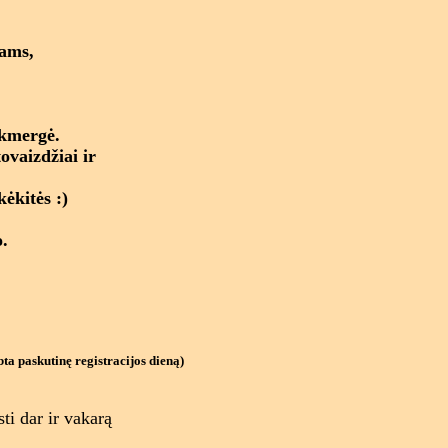
jams,
Ukmergė.
ovaizdžiai ir
ėkitės :)
.
ta paskutinę registracijos dieną)
ti dar ir vakarą