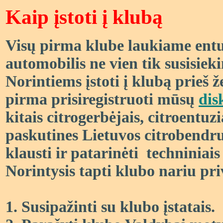
Kaip įstoti į klubą
Visų pirma klube laukiame entuz
automobilis ne vien tik susisie
Norintiems įstoti į klubą
prieš ž
pirma
prisiregistruoti mūsų
dis
kitais citrogerbėjais, citroentuzia
paskutines
Lietuvos citrobendr
klausti
ir patarinėti
technini
ais
Norintysis tapti klubo nariu pri
1. Susipa
ž
inti su
klubo įstatais.