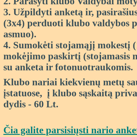
2. Parašyti klubo Valdybai mot
3. Užpildyti anketą ir, pasirašiu
(3x4)
perduoti klubo valdybos pi
asmuo).
4. Sumokėti stojamąjį mokestį (
mokėjimo paskirtį (stojamasis 
su anketa ir fotonuotraukomis.
Klubo nar
iai kiekvienų metų s
įstatuose, į klubo sąskaitą priv
dydis - 60 Lt.
Čia galite parsisiųsti nario ank