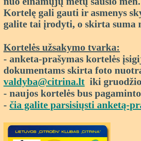
nuo einamųjų metų sausio mėn. 1
Kortelę gali gauti ir asmenys sk
galite tai įrodyti, o skirta sum
Kortelės užsakymo tvarka:
- anketa-prašymas kortelės
įsig
dokumentams skirta foto nuotr
valdyb
a@
citrina.lt
iki gruodžio
- naujos kortelės bus pagaminto
-
čia galite parsisiųsti anketą-p