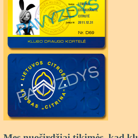
Mes nuoširdžiai tikimės, kad k