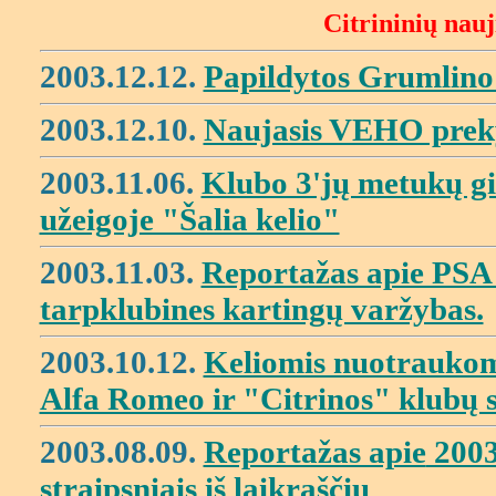
Citrininių nauj
2003.12.12.
Papildytos Grumlino 
2003.12.10.
Naujasis VEHO prekyb
2003.11.06.
Klubo 3'jų metukų g
užeigoje "Šalia kelio"
2003.11.03.
Reportažas apie PSA
tarpklubines kartingų varžybas.
2003.10.12.
Keliomis nuotraukom
Alfa Romeo ir "Citrinos" klubų 
2003.08.09.
Reportažas apie
2003
straipsniais iš laikraščių