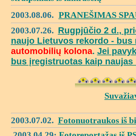
2003.08.06.
PRANEŠIMAS SPA
Rugpjūčio 2 d., pr
2003.07.26.
naujo Lietuvos rekordo - bus 
automobilių kolona
.
Jei pavyk
bus įregistruotas kaip naujas 
Suvažia
2003.07.02.
Fotonuotraukos iš bi
2003.04.29:
Fotoreportažas i
š P