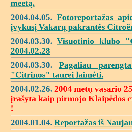
meetą.
2004.04.05.
Fotoreportažas ap
įvykusį Vakarų pakrantės Citroën
2004.03.30
.
Visuotinio klubo "
2004.02.28
2004.03.30
.
Pagaliau parengt
"Citrinos" taurei laimėti.
2004.02.26
.
2004 metų vasario 25 
įrašyta kaip pirmojo Klaipėdos c
!
2004.01.04.
Reportažas iš Naujam