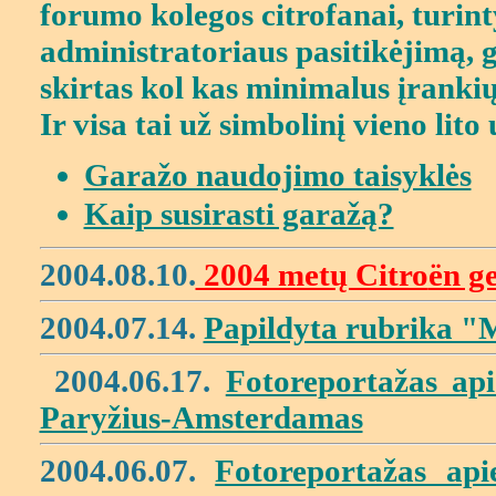
forumo kolegos citrofanai, turin
administratoriaus pasitikėjimą, g
skirtas kol kas minimalus įrankių
Ir visa tai už simbolinį vieno lito
Garažo naudojimo taisyklės
Kaip susirasti garažą?
2004.08.10.
2004 metų Citro
ën g
2004.07.14.
Papildyta rubrika "
2004.06.17.
Fotoreportažas api
Paryžius-Amsterdamas
2004.06.07.
Fotoreportažas api