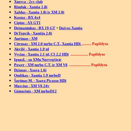
Xnerca - 2cv club
Rimluk - Xantia 1.8i
Xaldas - Xantia 1.8i ir XM 2.0i
Kostas - BX 4x4
Cipius - AX GTI
Deimantukas - BX 19 GT
+
Daivos Xantia
DrTopcik
-
Xantija 2.0i
Aurimas - XM
Citrusas - XM 2.0 turbo C.T., Xantia HDi
........... Papildyta
Akvilė - Xantia 1.9 td
Vycius - Xantia 2.1 td, C5 2.2 HDi
.................... Papildyta
IgnasL - su XMu Norvegijoje
Power - XM turbo C.T. ir XM V6
........................ Papildyta
Dziusas - Xsara 1.6i
Omlikas - Xantia 1.9 turboD
Šarūnas M. - Xsara Picasso HDi
Marcius - XM V6 24v
Gintarinis - XM turboD12