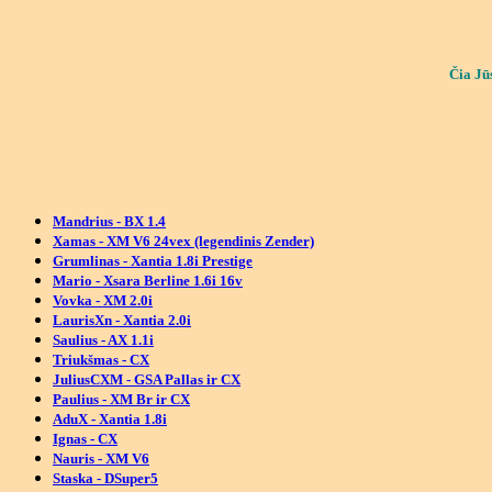
Č
ia J
ū
Mandrius - BX 1.4
Xamas - XM V6 24vex (legendinis Zender)
Grumlinas - Xantia 1.8i Prestige
Mario - Xsara Berline 1.6i 16v
Vovka - XM 2.0i
LaurisXn - Xantia 2.0i
Saulius - AX 1.1i
Triukšmas - CX
JuliusCXM - GSA Pallas ir CX
Paulius - XM Br ir CX
AduX - Xantia 1.8i
Ignas - CX
Nauris - XM V6
Staska - DS
uper5