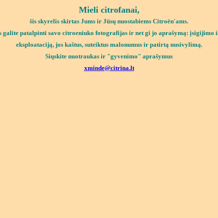
Mieli citrofanai,
šis skyrelis skirtas Jums ir Jūsų nuostabiems Citro
ë
n'ams
.
s galite
patalpinti savo citro
e
niuko fotografijas ir net gi jo aprašymą: įsigijimo i
eksploataciją, jos kaštus, suteiktus malonumus ir patirtą nusivylimą.
Siųskite
nuotraukas ir "gyvenimo" aprašymus
xminde
@citrina.lt